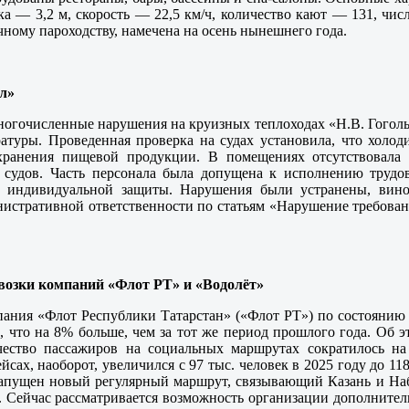
ка — 3,2 м, скорость — 22,5 км/ч, количество кают — 131, чис
ному пароходству, намечена на осень нынешнего года.
л»
ногочисленные нарушения на круизных теплоходах «Н.В. Гогол
атуры. Проведенная проверка на судах установила, что холод
ранения пищевой продукции. В помещениях отсутствовала ч
 судов. Часть персонала была допущена к исполнению трудов
а индивидуальной защиты. Нарушения были устранены, вино
истративной ответственности по статьям «Нарушение требован
возки компаний «Флот РТ» и «Водолёт»
ания «Флот Республики Татарстан» («Флот РТ») по состоянию 
, что на 8% больше, чем за тот же период прошлого года. Об 
ество пассажиров на социальных маршрутах сократилось на 
йсах, наоборот, увеличился с 97 тыс. человек в 2025 году до 118
запущен новый регулярный маршрут, связывающий Казань и На
к. Сейчас рассматривается возможность организации дополните