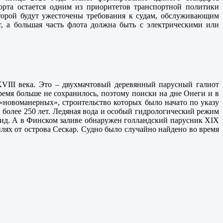
порта остается одним из приоритетов транспортной политики
которой будут ужесточены требования к судам, обслуживающим
т, а большая часть флота должна быть с электрическими или
VIII века. Это – двухмачтовый деревянный парусный галиот
ремя больше не сохранилось, поэтому поиски на дне Онеги и в
 «новоманерных», строительство которых было начато по указу
 более 250 лет. Ледяная вода и особый гидрологический режим
вид. А в Финском заливе обнаружен голландский парусник ХIХ
лях от острова Сескар. Судно было случайно найдено во время