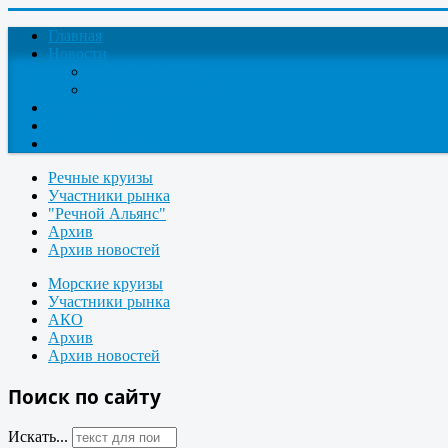
Главная
Новости
Круизные новости
Новости компаний
О проекте
Контакты
Поиск круизов
Речные круизы
Участники рынка
"Речной Альянс"
Архив
Архив новостей
Морские круизы
Участники рынка
АКО
Архив
Архив новостей
Поиск по сайту
Искать...