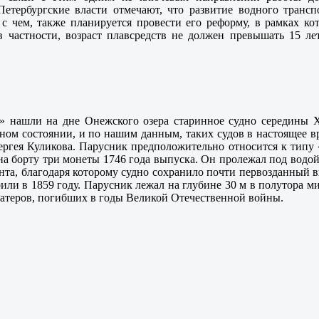
Петербургские власти отмечают, что развитие водного транс
и с чем, также планируется провести его реформу, в рамках 
в частности, возраст плавсредств не должен превышать 15 ле
» нашли на дне Онежского озера старинное судно середины X
ном состоянии, и по нашим данным, таких судов в настоящее в
Сергея Куликова. Парусник предположительно относится к типу
на борту три монеты 1746 года выпуска. Он пролежал под водой
нта, благодаря которому судно сохранило почти первозданный 
ли в 1859 году. Парусник лежал на глубине 30 м в полутора ми
атеров, погибших в годы Великой Отечественной войны.