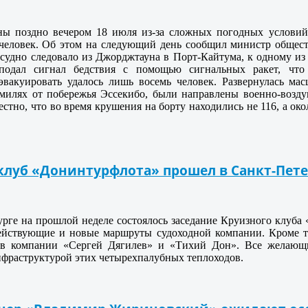
ны поздно вечером 18 июля из-за сложных погодных условий
 человек. Об этом на следующий день сообщил министр общес
 судно следовало из Джорджтауна в Порт-Кайтума, к одному из
подал сигнал бедствия с помощью сигнальных ракет, что 
эвакуировать удалось лишь восемь человек. Развернулась ма
 милях от побережья Эссекибо, были направлены военно-возду
естно, что во время крушения на борту находились не 116, а ок
луб «Донинтурфлота» прошел в Санкт-Пете
урге на прошлой неделе состоялось заседание Круизного клуб
ействующие и новые маршруты судоходной компании. Кроме то
в компании «Сергей Дягилев» и «Тихий Дон». Все желающие
нфраструктурой этих четырехпалубных теплоходов.