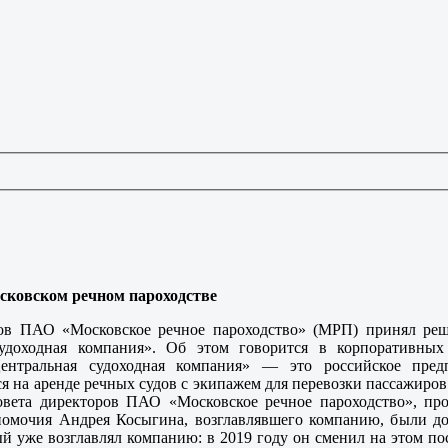
сковском речном пароходстве
ров ПАО «Московское речное пароходство» (МРП) принял ре
судоходная компания». Об этом говорится в корпоративны
Центральная судоходная компания» — это российское пред
я на аренде речных судов с экипажем для перевозки пассажиров
овета директоров ПАО «Московское речное пароходство», пр
номочия Андрея Косыгина, возглавлявшего компанию, были д
й уже возглавлял компанию: в 2019 году он сменил на этом п