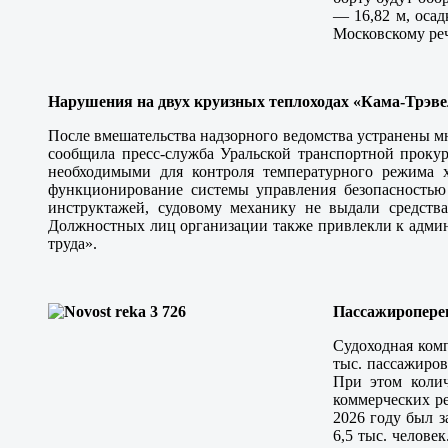
— 16,82 м, осад
Московскому реч
Нарушения на двух круизных теплоходах «Кама-Трэве
После вмешательства надзорного ведомства устранены м
сообщила пресс-служба Уральской транспортной прокур
необходимыми для контроля температурного режима х
функционирование системы управления безопасностью
инструктажей, судовому механику не выдали средств
Должностных лиц организации также привлекли к админ
труда».
Пассажиропере
Судоходная комп
тыс. пассажиров
При этом колич
коммерческих ре
2026 году был 
6,5 тыс. челове