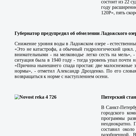
состоит из 22 с
году расширение
120Р», пять ско
Губернатор предупредил об обмелении Ладожского озе
Снижение уровня воды в Ладожском озере - естественны
«Это не катастрофа, а обычный гидрологический цикл. 
внимательными - на мелководье легко сесть на мель», 
ситуация была в 1940 году - тогда уровень упал почти н
«Причина нынешнего спада простая: две малоснежные з
нормы», - отметил Александр Дрозденко. По его слова
возвращаться к норме с наступлением осени.
Питерский ста
В Санкт-Петербу
городского ком
программы раз
неоднократно. 
составил около
разобщенной. 