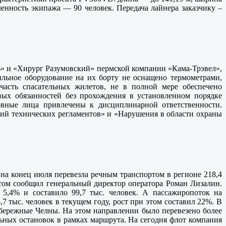
ленность экипажа — 90 человек. Передача лайнера заказчику –
ь» и «Хирург Разумовский» пермской компании «Кама-Трэвел»,
ильное оборудование на их борту не оснащено термометрами,
асть спасательных жилетов, не в полной мере обеспечено
ых обязанностей без прохождения в установленном порядке
вные лица привлечены к дисциплинарной ответственности.
ий технических регламентов» и «Нарушения в области охраны
на конец июля перевезла речным транспортом в регионе 218,4
этом сообщил генеральный директор оператора Роман Лизалин.
5,4% и составило 99,7 тыс. человек. А пассажиропоток на
,7 тыс. человек в текущем году, рост при этом составил 22%. В
бережные Челны. На этом направлении было перевезено более
льных остановок в рамках маршрута. На сегодня флот компания