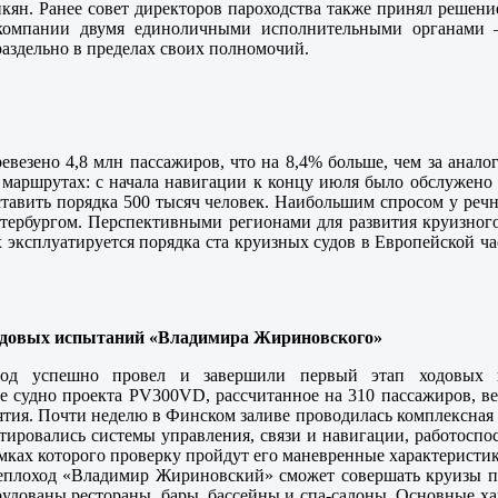
кян. Ранее совет директоров пароходства также принял решени
 компании двумя единоличными исполнительными органами 
аздельно в пределах своих полномочий.
везено 4,8 млн пассажиров, что на 8,4% больше, чем за анал
 маршрутах: с начала навигации к концу июля было обслужено 
оставить порядка 500 тысяч человек. Наибольшим спросом у ре
тербургом. Перспективными регионами для развития круизног
эксплуатируется порядка ста круизных судов в Европейской ча
одовых испытаний «Владимира Жириновского»
вод успешно провел и завершили первый этап ходовых 
 судно проекта PV300VD, рассчитанное на 310 пассажиров, ве
тия. Почти неделю в Финском заливе проводилась комплексная
стировались системы управления, связи и навигации, работоспо
мках которого проверку пройдут его маневренные характеристик
еплоход «Владимир Жириновский» сможет совершать круизы по
рудованы рестораны, бары, бассейны и спа-салоны. Основные х