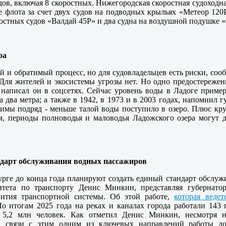
удов, включая 8 скоростных. Нижегородская скоростная судоход
 флота за счет двух судов на подводных крыльях «Метеор 120Р
ростных судов «Валдай 45Р» и два судна на воздушной подушке 
ра
й и обратимый процесс, но для судовладельцев есть риски, со
Для жителей и экосистемы угрозы нет. Но одно предостережен
- написал он в соцсетях. Сейчас уровень воды в Ладоге прим
а два метра; а также в 1942, в 1973 и в 2003 годах, напомнил 
имы подряд - меньше талой воды поступило в озеро. Плюс кру
м, периоды полноводья и маловодья Ладожского озера могут д
ндарт обслуживания водных пассажиров
рге до конца года планируют создать единый стандарт обслужи
итета по транспорту Денис Минкин, представляя губернатор
вития транспортной системы. Об этой работе,
которая веде
По итогам 2025 года на реках и каналах города работали 143
 5,2 млн человек. Как отметил Денис Минкин, несмотря на
В связи с этим одним из ключевых направлений работы до