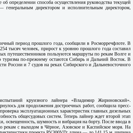
е об определении способа осуществления руководства текущей
— генеральным директором и исполнительным директором,
огичный период прошлого года, сообщили в Росморречфлоте. В
254 тысяч человек, прирост к уровню прошлого года составил
чных путешественников пользуются маршруты по рекам Волге и
о туризма по-прежнему остаются Сибирь и Дальний Восток. В
сти России и 7 судов на реках Сибирского и Дальневосточного
испытаний круизного лайнера «Владимир Жириновский».
рнулось для продолжения достроечных работ, сообщила пресс-
 проверка эксплуатационных характеристик главных дизельных
собность общесудовых систем. Теперь лайнер ждет второй этап
и, освещенность, шумность и вибрация на борту. После ввода в
 рекам с выходом в Чёрное, Азовское и Каспийское моря. На
арактеристики проекта PV300VD: длина — до 141,15 м, ширина