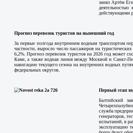
занял Артём Еги
деятельностью
действующими р
Прогноз перевозок туристов на нынешний год
За первые полгода внутренним водным транспортом пере
частности, выросло число пассажиров на туристических
6,2%. Прогноз перевозок туристов на 2026 год может с
Каме, а также водная линия между Москвой и Санкт-Пе
навигацию текущего сезона на внутренних водных путях 
федеральных округов.
Первый этап х
Балтийский за
Четырехпалубное
служба предприя
генераторов, те
испытаний, в ра
эксплуатацию т
борту будут обо