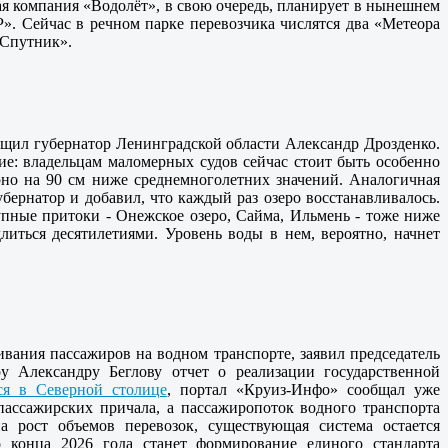
ная компания «Водолёт», в свою очередь, планирует в нынешнем
». Сейчас в речном парке перевозчика числятся два «Метеора
«Спутник».
общил губернатор Ленинградской области Александр Дрозденко.
ие: владельцам маломерных судов сейчас стоит быть особенно
ерно на 90 см ниже среднемноголетних значений. Аналогичная
губернатор и добавил, что каждый раз озеро восстанавливалось.
пные притоки - Онежское озеро, Сайма, Ильмень - тоже ниже
литься десятилетиями. Уровень воды в нем, вероятно, начнет
вания пассажиров на водном транспорте, заявил председатель
у Александру Беглову отчет о реализации государственной
тся в Северной столице
, портал «Круиз-Инфо» сообщал уже
 пассажирских причала, а пассажиропоток водного транспорта
 рост объемов перевозок, существующая система остается
 конца 2026 года станет формирование единого стандарта