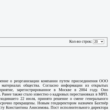
Кол-во строк:
шение о реорганизации компании путем присоединения ООО
х материалах общества. Согласно информации из открытых
приятие, зарегистрированное в Москве в 2004 году. Оно
. Ранее также стало известно о кадровых перестановках в МРП.
оходившего 22 июля, принято решение о смене генерального
осрочно прекращены. Новым гендиректором назначен Бахтиёр
осту Константина Анисимова. Пост исполнительного директора