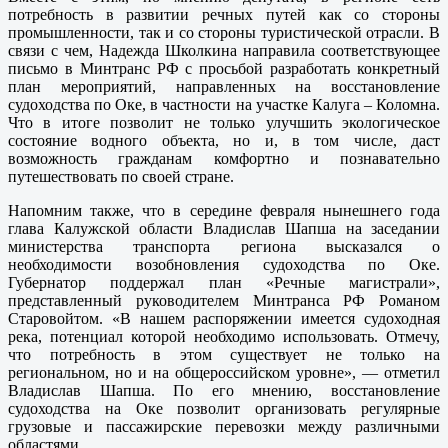
потребность в развитии речных путей как со стороны
промышленности, так и со стороны туристической отрасли. В
связи с чем, Надежда Школкина направила соответствующее
письмо в Минтранс РФ с просьбой разработать конкретный
план мероприятий, направленных на восстановление
судоходства по Оке, в частности на участке Калуга – Коломна.
Что в итоге позволит не только улучшить экологическое
состояние водного объекта, но и, в том числе, даст
возможность гражданам комфортно и познавательно
путешествовать по своей стране.
Напомним также, что в середине февраля нынешнего года
глава Калужской области Владислав Шапша на заседании
министерства транспорта региона высказался о
необходимости возобновления судоходства по Оке.
Губернатор поддержал план «Речные магистрали»,
представленный руководителем Минтранса РФ Романом
Старовойтом. «В нашем распоряжении имеется судоходная
река, потенциал которой необходимо использовать. Отмечу,
что потребность в этом существует не только на
региональном, но и на общероссийском уровне», — отметил
Владислав Шапша. По его мнению, восстановление
судоходства на Оке позволит организовать регулярные
грузовые и пассажирские перевозки между различными
областями.