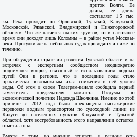
приток Волги. Ее
длина, ее длина
составляет 1,5 тыс.
км. Река проходит по Орловской, Тульской, Калужской,
Московской, Рязанской, Владимирской и Нижегородской
областям. Что же касается окских круизов, то в настоящее
время они доходят лишь Коломны – в район устья Москвы-
реки. Прогулки же на небольших судах проводятся и ниже по
течению.
При обсуждении стратегии развития Тульской области и на
встречах с экспертным сообществом неоднократно
поднимался вопрос, связанный с использованием водных
путей Оки в регионе, что в последние годы стало
практически невозможным из-за снижения в ней уровня
воды. Об этом в своем Телеграм-канале сообщила первый
заместитель председателя комитета Госдумы по
экономической политике Надежда Школкина. Именно по этой
причине с 2012 года были прекращены пассажирские
перевозки водным транспортом по судоходной линии из
Калуги до населенных пунктов Калужской и Тульской
областей, хотя востребованность этого направлении остается,
отметила она.
Вместе с этим, по мнению депутата, в регионе есть