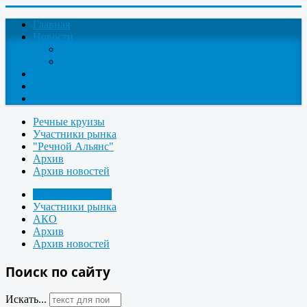
Главная
Новости
Круизные новости
Новости компаний
О проекте
Контакты
Поиск круизов
Речные круизы
Участники рынка
"Речной Альянс"
Архив
Архив новостей
Морские круизы
Участники рынка
АКО
Архив
Архив новостей
Поиск по сайту
Искать...