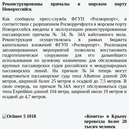
Реконструированы причалы в морском порту
Новороссийск
Как сообщила пресс-служба ФГУП «Росморпорт», в
соответствии с разрешением Росморречфлота в морском порту
Новороссийск введены в эксплуатацию реконструированные
пассажирские причалы № 34, № 34А каботажного мола.
Реконструкция осуществлялась в рамках бюджета
капитальных вложений ФГУП «Росморпорт». Реализация
запланированных мероприятий позволила восстановить
гидротехническое сооружение для его дальнейшего
использования по целевому назначению для обслуживания
крупных пассажирских судов российских и международных
пассажирских линий. На причале №34 теперь могут
швартоваться пассажирские суда типа Albatross длиной 206
метров, шириной более 25 метров и осадкой до 7,5 метров. В
свою очередь, на причале №34А могут обслуживаться суда
типа Expedition длиной 104 метра, шириной около 19 метров и
осадкой до 4,7 метров.
«Комета» в Крыму
перевезла более 20
тысяч человек