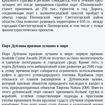
круизного туризма в регионе. Ожидается, что в течение трех-
четырех лет после завершения стройки порт «Пионерский»
станет принимать до 250 тыс. туристов в год. Дорога,
соединяющая порт с калининградской трассой пройдет в
объезд города Пионерский через Светлогорский район
области. Она позволит развивать территорию в 650 га - между
городами Светлогорском и Пионерским, в том числе с точки
зрения туристических проектов.
Порт Дублина признан лучшим в мире
Порт Дублина признан лучшим в мире: первую премию
Seatrade Cruise Awards 2018 он получил за свою экологичность
и удачную интеграцию в городскую среду. Кроме того, у
порта Дублина есть амбициозный план развития до 2040 года:
к этому времени порт собирается ограничить использование
нефти и другого углеводородного топлива. Вдобавок порт
отказался от планов расширения в Дублинском заливе,
который признан объектом природного наследия и входит в
сеть природоохранных объектов Европы Natura 2000. Вместо
этого дублинский порт сможет принимать больше грузов и
кораблей, углубив существующие подходы к пристаням
(чтобы принимать более крупные суда) и улучшив управление
кораблями. Еще порт хочет стать ближе к культурной жизни