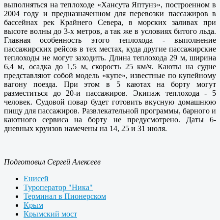
выполняться на теплоходе «Хансута Яптунэ», построенном в
2004 году и предназначенном для перевозки пассажиров в
бассейнах рек Крайнего Севера, в морских заливах при
высоте волны до 3-х метров, а так же в условиях битого льда.
Главная особенность этого теплохода - выполнение
пассажирских рейсов в тех местах, куда другие пассажирские
теплоходы не могут заходить. Длина теплохода 29 м, ширина
6,4 м, осадка до 1,5 м, скорость 25 км/ч. Каюты на судне
представляют собой модель «купе», известные по купейному
вагону поезда. При этом в 5 каютах на борту могут
разместиться до 20-и пассажиров. Экипаж теплохода - 5
человек. Судовой повар будет готовить вкусную домашнюю
пищу для пассажиров. Развлекательной программы, барного и
каютного сервиса на борту не предусмотрено. Даты 6-
дневных круизов намечены на 14, 25 и 31 июля.
Подготовил Сергей Алексеев
Енисей
Туроператор "Ника"
Терминал в Пионерском
Крым
Крымский мост