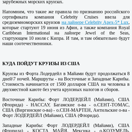
зарубежных морских круизах.
Напомним, что такие же правила по признанию российского
сертификата компания Celebrity Cruises ввела для
средиземноморских круизов
на лайнере Celebrity Apex-5* Lux
,
которые стартуют 19 июня из Афин, а также компания Royal
Caribbean International на лайнере Jewel of the Seas,
стартующем 10 июля с Кипра. И там, и там обязательно будут
наши соотечественники.
КУДА ПОЙДУТ КРУИЗЫ ИЗ США
Круизы из Форта Лодердейл в Майами будут продолжаться 8
дней\7 ночей. Маршруты - на Восточные и Западные Карибы.
Стоимость начинается от 1500 долларов США на человека в
двухместной каюте без учета круизных налогов и сборов.
Восточные Карибы: Форт ЛОДЕРДЕЙЛ (Майами), США
(Флорида) - НАССАУ, Багамские о-ва - о.СЕНТ-ТОМАС,
США (Виргинские о-ва) - о.СЕН-МАРТЕН, Антильские о-ва -
Форт ЛОДЕРДЕЙЛ (Майами), США (Флорида).
Западные Карибы: Форт ЛОДЕРДЕЙЛ (Майами), США
(Флорида) - КОСТА МАЙЯ, Мексика - о.КОЗУМЕЛЬ,