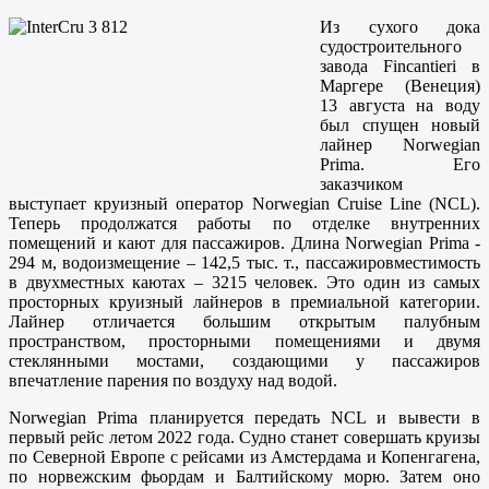
Из сухого дока
судостроительного
завода Fincantieri в
Маргере (Венеция)
13 августа на воду
был спущен новый
лайнер Norwegian
Prima. Его
заказчиком
выступает круизный оператор Norwegian Cruise Line (NCL).
Теперь продолжатся работы по отделке внутренних
помещений и кают для пассажиров. Длина Norwegian Prima -
294 м, водоизмещение – 142,5 тыс. т., пассажировместимость
в двухместных каютах – 3215 человек. Это один из самых
просторных круизный лайнеров в премиальной категории.
Лайнер отличается большим открытым палубным
пространством, просторными помещениями и двумя
стеклянными мостами, создающими у пассажиров
впечатление парения по воздуху над водой.
Norwegian Prima планируется передать NCL и вывести в
первый рейс летом 2022 года. Судно станет совершать круизы
по Северной Европе с рейсами из Амстердама и Копенгагена,
по норвежским фьордам и Балтийскому морю. Затем оно