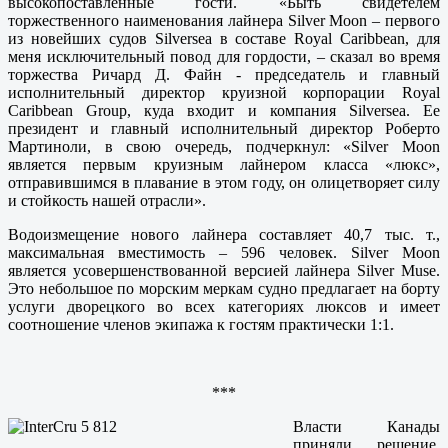
высокопоставленные гости. «Быть свидетелем
торжественного наименования лайнера Silver Moon – первого
из новейших судов Silversea в составе Royal Caribbean, для
меня исключительный повод для гордости, – сказал во время
торжества Ричард Д. Файн - председатель и главный
исполнительный директор круизной корпорации Royal
Caribbean Group, куда входит и компания Silversea. Ее
президент и главный исполнительный директор Роберто
Мартиноли, в свою очередь, подчеркнул: «Silver Moon
является первым круизным лайнером класса «люкс»,
отправившимся в плавание в этом году, он олицетворяет силу
и стойкость нашей отрасли».
Водоизмещение нового лайнера составляет 40,7 тыс. т.,
максимальная вместимость – 596 человек. Silver Moon
является усовершенствованной версией лайнера Silver Muse.
Это небольшое по морским меркам судно предлагает на борту
услуги дворецкого во всех категориях люксов и имеет
соотношение членов экипажа к гостям практически 1:1.
***
Власти Канады
приняли решение