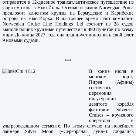
отправится в 12-дневное трансатлантическое путешествие из
Саутгемптона в Нью-Йорк. Осенью и зимой Norwegian Prima
предложит клиентам круизы на Бермудские и Карибские
острова из Нью-Йорка. В настоящее время флот компании
Norwegian Cruise Line Holdings Ltd состоит из 28 судов
выполняющих круизные путешествия в 490 пунктов по всему
миру. До конца 2027 года она планирует пополнить свой флот
9 новыми судами.
***
В конце июля в
морском порту
Пирея (Афины)
состоялась
церемония
инаугурации
девятого корабля
флотилии Silversea
Cruises – круизного
оператора в
ультрароскошном сегменте. По этому случаю на новейшем
лайнере Silver Moon («Серебряная луна») собрались