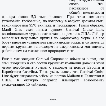
около 70%
пассажиров от
общей вместимости
лайнера около 5,3 тыс. человек. При этом компания
установила требование, по которому в августе должны быть
вакцинированы 95% экипажа и пассажиров. Таким образом,
Mardi Gras стал пятым судном Carnival Cruise Line,
возобновившим туры после начала пандемии в США. Лайнер
выполняет недельные круизы по Карибскому морю. На его
борту впервые установили американские горки, и он является
первым круизным теплоходом на американском континенте,
работающем на сжиженном природном газе.
Еще в мае холдинг Carnival Corporation объявила о том, что
семь входящих в его состав круизных компаний должны этим
летом возобновить круизы с выходом из портов Европы и
Карибского бассейна. Тогда указывалось, что Carnival Cruise
Line будет отправлять рейсы из портов Майами и Галвестон в
США. К октябрю оператор планирует возобновить
эксплуатацию 15 лайнеров.
***