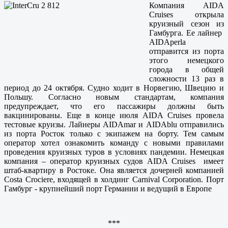
Компания AIDA
Cruises открыла
круизный сезон из
Гамбурга. Ее лайнер
AIDAperla
отправится из порта
этого немецкого
города в общей
сложности 13 раз в
период до 24 октября. Судно ходит в Норвегию, Швецию и
Польшу. Согласно новым стандартам, компания
предупреждает, что его пассажиры должны быть
вакцинированы. Еще в конце июля AIDA Cruises провела
тестовые круизы. Лайнеры AIDAmar и AIDAblu отправились
из порта Росток только с экипажем на борту. Тем самым
оператор хотел ознакомить команду с новыми правилами
проведения круизных туров в условиях пандемии. Немецкая
компания – оператор круизных судов AIDA Cruises имеет
штаб-квартиру в Ростоке. Она является дочерней компанией
Costa Crociere, входящей в холдинг Carnival Corporation. Порт
Гамбург - крупнейший порт Германии и ведущий в Европе
***