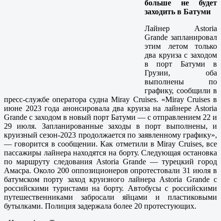
больше не будет
заходить в Батуми
Лайнер Astoria
Grande запланировал
этим летом только
два круиза с заходом
в порт Батуми в
Грузии, оба
выполнены по
графику, сообщили в
пресс-службе оператора судна Miray Cruises. «Miray Cruises в
июне 2023 года анонсировала два круиза на лайнере Astoria
Grande с заходом в новый порт Батуми — с отправлением 22 и
29 июля. Запланированные заходы в порт выполнены, и
круизный сезон-2023 продолжается по заявленному графику»,
— говорится в сообщении. Как отметили в Miray Cruises, все
пассажиры лайнера находятся на борту. Следующая остановка
по маршруту следования Astoria Grande — турецкий город
Амасра. Около 200 оппозиционеров опротестовали 31 июля в
батумском порту заход круизного лайнера Astoria Grande с
российскими туристами на борту. Автобусы с российскими
путешественниками забросали яйцами и пластиковыми
бутылками. Полиция задержала более 20 протестующих.