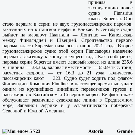
приняла в
эксплуатацию новое
судно Finnsirius
класса Superstar. Оно
стало первым в серии из двух грузопассажирских паромов,
заказанных на китайской верфи в Вэйхае. В сентябре судно
выйдет на маршрут Наантали — Лонгнас — Капельскар
между Финляндией и Швецией. Строительство первого
парома класса Superstar началось в июне 2021 года. Второе
грузопассажирское судно этой серии Finncanopus намечено
передать заказчику к концу текущего года. Как сообщается,
паромы серии Superstar имеют ледовый класс, их длина 235,6
м, ширина — 33,3 м, валовая вместимость — 65,69 тыс. тонн,
расчетная скорость — от 16,3 до 21 узла, количество
пассажирских кают — 323. Судно будет ходить под флагом
Финляндии. Компания Finnlines в настоящее время выступает
одним из крупнейших линейных перевозчиков грузов и
пассажиров в Балтийском и Северном морях. Ее флот также
обслуживает различные судоходные линии в Средиземном
море, Западной Африке и у Атлантического побережья
Северной и Южной Америки.
Astoria Grande