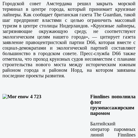
Городской совет Амстердама решил закрыть морской
терминал в центре города, который принимает круизные
лайнеры. Как сообщает британская газета The Guardian, такой
шаг предпринят властями с целью ограничить массовый
туризм в центре столицы Нидерландов. «Круизные лайнеры,
загрязняющие окружающую среду, не соответствуют
экологическим целям нашего города», — цитирует газета
заявление правоцентристской партии D66, которая вместе с
социал-демократами и экологической партией составляют
большинство в городском совете. Пресс-служба D66 также
отметила, что проход круизных судов несовместим с планами
строительства нового моста между историческим южным
районом города и районом Норд, на котором завязаны
последние проекты развития.
Finnlines пополнила
флот
грузопассажирским
паромом
Балтийский
оператор паромных
линий Finnlines