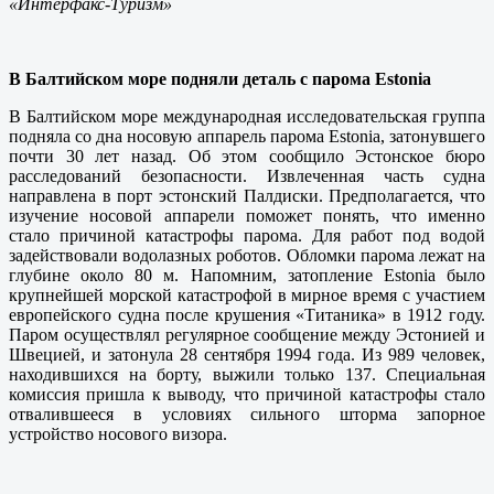
«Интерфакс-Туризм»
В Балтийском море подняли деталь с парома Estonia
В Балтийском море международная исследовательская группа
подняла со дна носовую аппарель парома Estonia, затонувшего
почти 30 лет назад. Об этом сообщило Эстонское бюро
расследований безопасности. Извлеченная часть судна
направлена в порт эстонский Палдиски. Предполагается, что
изучение носовой аппарели поможет понять, что именно
стало причиной катастрофы парома. Для работ под водой
задействовали водолазных роботов. Обломки парома лежат на
глубине около 80 м. Напомним, затопление Estonia было
крупнейшей морской катастрофой в мирное время с участием
европейского судна после крушения «Титаника» в 1912 году.
Паром осуществлял регулярное сообщение между Эстонией и
Швецией, и затонула 28 сентября 1994 года. Из 989 человек,
находившихся на борту, выжили только 137. Специальная
комиссия пришла к выводу, что причиной катастрофы стало
отвалившееся в условиях сильного шторма запорное
устройство носового визора.