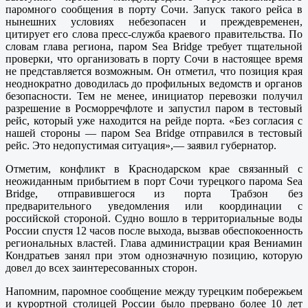
паромного сообщения в порту Сочи. Запуск такого рейса в
нынешних условиях небезопасен и преждевременен,
цитирует его слова пресс-служба краевого правительства. По
словам глава региона, паром Sea Bridge требует тщательной
проверки, что организовать в порту Сочи в настоящее время
не представляется возможным. Он отметил, что позиция края
неоднократно доводилась до профильных ведомств и органов
безопасности. Тем не менее, инициатор перевозки получил
разрешение в Росморречфлоте и запустил паром в тестовый
рейс, который уже находится на рейде порта. «Без согласия с
нашей стороны — паром Sea Bridge отправился в тестовый
рейс. Это недопустимая ситуация»,— заявил губернатор.
Отметим, конфликт в Краснодарском крае связанный с
неожиданным прибытием в порт Сочи турецкого парома Sea
Bridge, отправившегося из порта Трабзон без
предварительного уведомления или координации с
российской стороной. Судно вошло в территориальные воды
России спустя 12 часов после выхода, вызвав обеспокоенность
региональных властей. Глава администрации края Вениамин
Кондратьев занял при этом однозначную позицию, которую
довел до всех заинтересованных сторон.
Напомним, паромное сообщение между турецким побережьем
и курортной столицей России было прервано более 10 лет