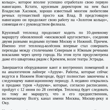
кольцо», которое вполне успешно отработало свою первую
навигацию. Кстати, круизным директором на нем был
Владислав Хасиков, хорошо известный многим любителям
речных путешествий просто как Влад. В предстоящую
навигацию он продолжит свою работу на «Золотом кольцо»,
совмещая ее с руководством филиала.
Круизный теплоход продолжит ходить по 10-дневному
маршруту обновленной «московской кругосветки», соединяя
двумя разными водными путями Москву и Нижний. Причем.
Именно этот теплоход-колёсник впервые стал совершать
переходы между столичными Северным и Южным речными
вокзалами через центр города. На этом пути предусмотрена
даже его швартовка рядом с Кремлем, возле театра Эстрады.
Завершается оборудование кают и внутренних помещений и
на аналогичном лайнере «Аурум». Работы, которые сейчас
ведутся в Нижнем Новгороде, будут полностью закончены к
следующему навигационному периоду. А недавно открылись
и продажи туров «Аурума», которые, согласно расписанию,
пройдут с 12 июня по 28 сентября. Теплоход будет следовать
по тому же маршруту, что и его предшественник,
включающему Волгу, канал имени Москвы, Москву-реку и
Оку.