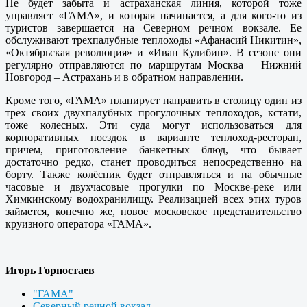
Не будет забыта и астраханская линия, которой тоже
управляет «ГАМА», и которая начинается, а для кого-то из
туристов завершается на Северном речном вокзале. Ее
обслуживают трехпалубные теплоходы «Афанасий Никитин»,
«Октябрьская революция» и «Иван Кулибин». В сезоне они
регулярно отправляются по маршрутам Москва – Нижний
Новгород – Астрахань и в обратном направлении.
Кроме того, «ГАМА» планирует направить в столицу один из
трех своих двухпалубных прогулочных теплоходов, кстати,
тоже колесных. Эти суда могут использоваться для
корпоративных поездок в варианте теплоход-ресторан,
причем, приготовление банкетных блюд, что бывает
достаточно редко, станет проводиться непосредственно на
борту. Также колёсник будет отправляться и на обычные
часовые и двухчасовые прогулки по Москве-реке или
Химкинскому водохранилищу. Реализацией всех этих туров
займется, конечно же, новое московское представительство
круизного оператора «ГАМА».
Игорь Горностаев
"ГАМА"
Северный речной вокзал