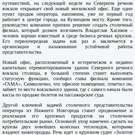
путешествий, на следующей неделе на Северном речном
вокзале открывает свой новый московский офис. Еще один
пункт продаж оператора, напомним, уже не первый год
работает в центре города, на Кузнецком мосту. Кроме того,
руководство компании приняло решение создать столичный
филиал, который должен возглавить Владислав Хасиков –
человек хорошо известный в среде бизнеса речных круизов.
Его первоочередная задача как раз и заключается в
организации и налаживании устойчивой работы
представительства.
Новый офис, расположенный в историческом и недавно
капитально отремонтированном здании Северного речного
вокзала столицы, в большой степени станет выполнять
статусную функцию, сообщил глава филиала компании
«ГАМА». Символично, что офисное помещение, отметил он,
займет то место вокзального здания, где с самого начала были
кассы по продаже билетов на пассажирские суда.
Другой ключевой задачей столичного представительства
оператора из Нижнего Новгорода станет продвижение и
реализация его круизных продуктов на столичном
потребительском рынке. Основной упор намечено сделать на
круизы двух новейших колесных теплоходов, которыми
владеют нижегородцы. Речь идет о круизном судне «Золотое