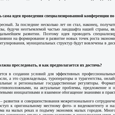
сь сама идея проведения специализированной конференции п
ресный. За последние несколько лет он стал, наконец, получа
уизы, будучи неотъемлемой частью ландшафта нашей страны, 
альнейшем развитии. Поэтому идея проводить специализи
влиянии на формирование и развитие новых точек роста экономи
регулирования, муниципальных структур будут вовлечены в диску
олжна преследовать, и как предполагается их достичь?
ается в создании условий для эффективных профессиональн
асли, а это судовладельцы, туроператоры и турагентства, онла
альные и региональные государственные регуляторы. Формат
ротивоположными, на актуальные проблемы, предложение и
слевыми инициативами и взаимное обогащение знаниями и практ
 развития и совершенствования межрегионального сотрудничес
оступ к оригинальному местному фото- и видеоконтенту и н
зма на малых реках и подъему экономик малых городов. Много
ого успешного опыта к своим условиям и консолидация умов д