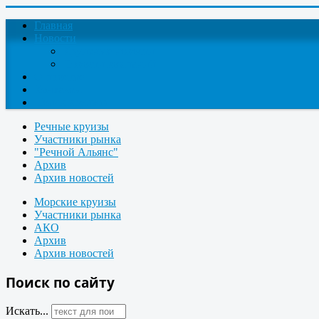
Главная
Новости
Круизные новости
Новости компаний
О проекте
Контакты
Поиск круизов
Речные круизы
Участники рынка
"Речной Альянс"
Архив
Архив новостей
Морские круизы
Участники рынка
АКО
Архив
Архив новостей
Поиск по сайту
Искать...