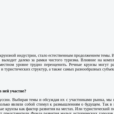
 круизной индустрии, стало естественным продолжением темы. Из
 выходит далеко за рамки чистого туризма. Влияние на компл
местном уровне трудно переоценить. Речные круизы могут рас
и туристических структур, а также самых разнообразных субъект
в ней участие?
ссии. Выбирая темы и обсуждая их с участниками рынка, мы и
колько являли собой стимул к размышлениям о будущем. Так в 
ые круизы как фактор развития на местах. Или туристический 
ут представители Фонда развития малых исторических городов