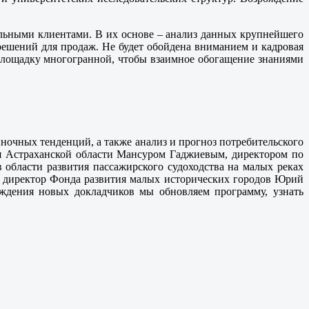
льными клиентами. В их основе – анализ данных крупнейшего
 решений для продаж. Не будет обойдена вниманием и кадровая
площадку многогранной, чтобы взаимное обогащение знаниями
ыночных тенденций, а также анализ и прогноз потребительского
ия Астраханской области Мансуром Гаджиевым, директором по
бласти развития пассажирского судоходства на малых реках
й директор Фонда развития малых исторических городов Юрий
рждения новых докладчиков мы обновляем программу, узнать