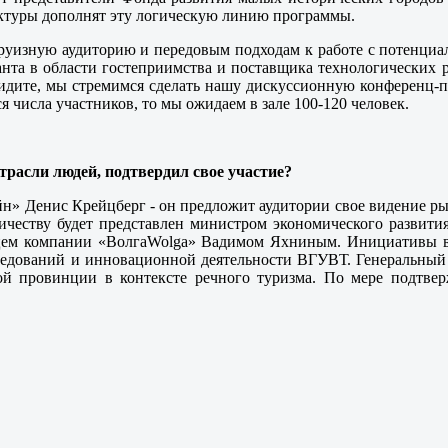
уктуры дополнят эту логическую линию программы.
круизную аудиторию и передовым подходам к работе с потенциа
танта в области гостеприимства и поставщика технологических
 видите, мы стремимся сделать нашу дискуссионную конференц-
 числа участников, то мы ожидаем в зале 100-120 человек.
трасли людей, подтвердил свое участие?
айн» Денис Крейцберг - он предложит аудитории свое видение р
ичеству будет представлен министром экономического развит
цем компании «ВолгаWolga» Вадимом Яхниным. Инициативы в о
следований и инновационной деятельности ВГУВТ. Генеральны
ой провинции в контексте речного туризма. По мере подтве