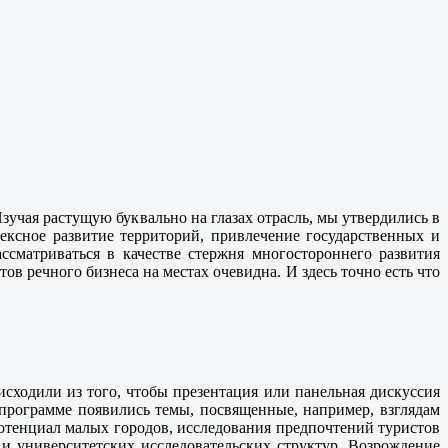
учая растущую буквально на глазах отрасль, мы утвердились в
ексное развитие территорий, привлечение государственных и
сматриваться в качестве стержня многостороннего развития
ов речного бизнеса на местах очевидна. И здесь точно есть что
сходили из того, чтобы презентация или панельная дискуссия
программе появились темы, посвященные, например, взглядам
потенциал малых городов, исследования предпочтений туристов
 и университетских исследовательских структур. Возрождение