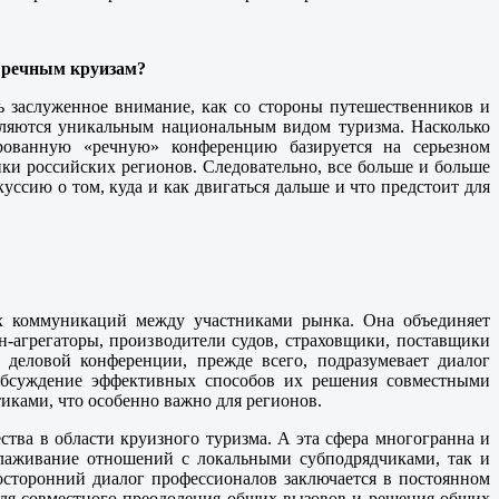
о речным круизам?
ть заслуженное внимание, как со стороны путешественников и
являются уникальным национальным видом туризма. Насколько
рованную «речную» конференцию базируется на серьезном
ки российских регионов. Следовательно, все больше и больше
ссию о том, куда и как двигаться дальше и что предстоит для
ых коммуникаций между участниками рынка. Она объединяет
йн-агрегаторы, производители судов, страховщики, поставщики
 деловой конференции, прежде всего, подразумевает диалог
 обсуждение эффективных способов их решения совместными
иками, что особенно важно для регионов.
тва в области круизного туризма. А эта сфера многогранна и
алаживание отношений с локальными субподрядчиками, так и
сторонний диалог профессионалов заключается в постоянном
ля совместного преодоления общих вызовов и решения общих