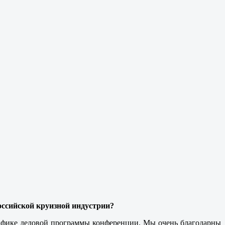
оссийской круизной индустрии?
цифике деловой программы конференции. Мы очень благодарны