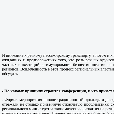
И внимание к речному пассажирскому транспорту, а потом и к
ожиданиях и предположениях того, что роль речных круизов
частных инвестиций, стимулирование бизнес-инициатив на 
регионов. Вовлеченность в этот процесс региональных властей 
обсудить.
- По какому принципу строится конференция, и кто примет 
- Формат мероприятия вполне традиционный: доклады и диску
отражали не столько привычную отраслевую проблематику, с
регионального министерства экономического развития на речн
отдельно взятых регионов. Причем рассказывать об этом буд