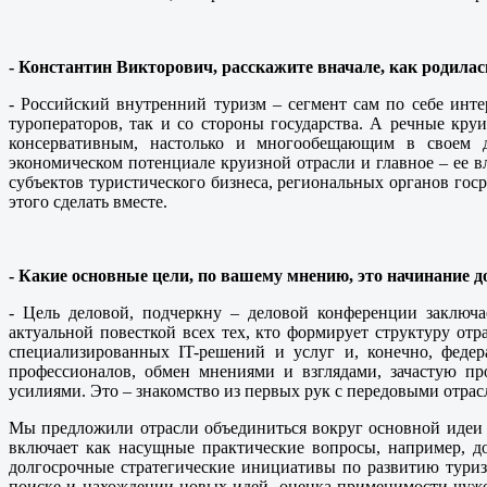
- Константин Викторович, расскажите вначале, как родила
- Российский внутренний туризм – сегмент сам по себе инте
туроператоров, так и со стороны государства. А речные кр
консервативным, настолько и многообещающим в своем д
экономическом потенциале круизной отрасли и главное – ее 
субъектов туристического бизнеса, региональных органов гос
этого сделать вместе.
- Какие основные цели, по вашему мнению, это начинание д
- Цель деловой, подчеркну – деловой конференции заключ
актуальной повесткой всех тех, кто формирует структуру отр
специализированных IT-решений и услуг и, конечно, федер
профессионалов, обмен мнениями и взглядами, зачастую п
усилиями. Это – знакомство из первых рук с передовыми отра
Мы предложили отрасли объединиться вокруг основной идеи –
включает как насущные практические вопросы, например, д
долгосрочные стратегические инициативы по развитию тури
поиске и нахождении новых идей, оценка применимости чуж