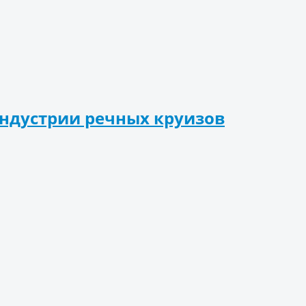
ндустрии речных круизов