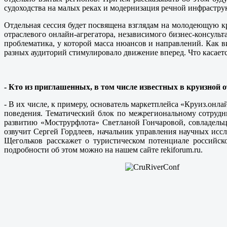
судоходства на малых реках и модернизация речной инфрастр
Отдельная сессия будет посвящена взглядам на молодеющую 
отраслевого онлайн-агрегатора, независимого бизнес-консуль
проблематика, у которой масса нюансов и направлений. Как
разных аудиторий стимулировало движение вперед. Что касается
- Кто из приглашенных, в том числе известных в круизной о
- В их числе, к примеру, основатель маркетплейса «Круиз.онл
поведения. Тематический блок по межрегиональному сотрудн
развитию «Мострурфлота» Светланой Гончаровой, совладель
озвучит Сергей Гордлеев, начальник управления научных ис
Щегольков расскажет о туристическом потенциале российск
подробности об этом можно на нашем сайте rekiforum.ru.