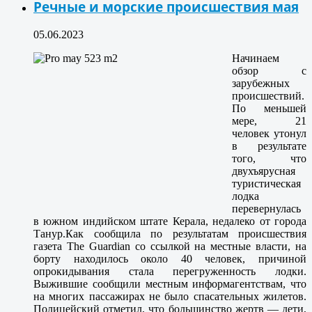
Речные и морские происшествия мая
05.06.2023
Начинаем
обзор с
зарубежных
происшествий.
По меньшей
мере, 21
человек утонул
в
результате
того, что
двухъярусная
туристическая
лодка
перевернулась
в южном индийском штате Керала,
недалеко от города
Танур.
Как сообщила по результатам происшествия
газета The Guardian со ссылкой на местные власти, на
борту находилось около 40 человек, причиной
опрокидывания стала перегруженность лодки.
Выжившие сообщили местным информагентствам, что
на многих пассажирах не было спасательных жилетов.
Полицейский отметил, что большинство жертв — дети,