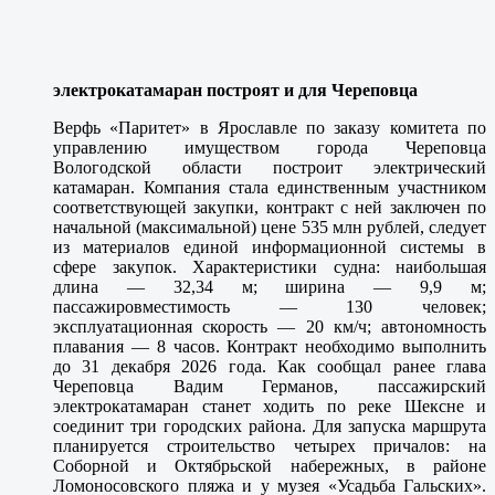
электрокатамаран построят и для Череповца
Верфь «Паритет» в Ярославле по заказу комитета по
управлению имуществом города Череповца
Вологодской области построит электрический
катамаран. Компания стала единственным участником
соответствующей закупки, контракт с ней заключен по
начальной (максимальной) цене 535 млн рублей, следует
из материалов единой информационной системы в
сфере закупок. Характеристики судна: наибольшая
длина — 32,34 м; ширина — 9,9 м;
пассажировместимость — 130 человек;
эксплуатационная скорость — 20 км/ч; автономность
плавания — 8 часов. Контракт необходимо выполнить
до 31 декабря 2026 года. Как сообщал ранее глава
Череповца Вадим Германов, пассажирский
электрокатамаран станет ходить по реке Шексне и
соединит три городских района. Для запуска маршрута
планируется строительство четырех причалов: на
Соборной и Октябрьской набережных, в районе
Ломоносовского пляжа и у музея «Усадьба Гальских».