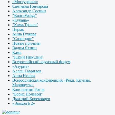
«Мостурфлот»
Светлана Гончарова
Александр Соснин
"ВолгаWolga"
«Кубань»
"Кама-Трэвел"
Пермь
Анна Гуляева
"Созвездие"
Новые причалы
Вадим Яхнин
Кама
"Юрий Никулин"
Всероссийский круизный форум
«Азурит»
Аллен Гаврилов
Анна Исаева
Всероссийская конференция «Реки. Круизы.
Маршруты»
Константин Рогов
"Борис Полевой"
Дмитрий Корековцев
«ЭкоходЪ 2»