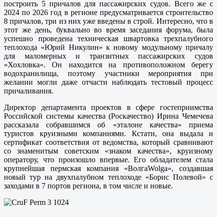
построить 5 причалов для пассажирских судов. Всего же с
2024 по 2026 год в регионе предусматривается строительство
8 причалов, три из них уже введены в строй. Интересно, что в
этот же день, буквально во время заседания форума, была
успешно проведена техническая швартовка трехпалубного
теплохода «Юрий Никулин» к новому модульному причалу
для маломерных и транзитных пассажирских судов
«Хохловка». Он находится на противоположном берегу
водохранилища, поэтому участники мероприятия при
желании могли даже отчасти наблюдать тестовый процесс
причаливания.
Директор департамента проектов в сфере гостеприимства
Российской системы качества (Роскачество) Ирина Чемечева
рассказала собравшимся об «эталоне качества» приема
туристов круизными компаниями. Кстати, она выдала и
сертификат соответствия от ведомства, который сравнивают
со знаменитым советским «знаком качества», круизному
оператору, что произошло впервые. Его обладателем стала
крупнейшая пермская компания «ВолгаWolga», создавшая
новый тур на двухпалубном теплоходе «Борис Полевой» с
заходами в 7 портов региона, в том числе и новые.