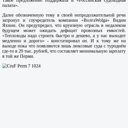
Такое предложение поддержала и «Российская судоходная
палата».
Далее обозначенную тему в своей непродолжительной речи
затронул и соучредитель компании «ВолгаWolga» Вадим
Яхнин. Он предупредил, что круизную отрасль в недалеком
будущем может ожидать дефицит провозных емкостей.
«Теплоходы надо строить быстро и дешево, а у нас выходит
медленно и дорого» - констатировал он. И к тому же на
выходе пока что появляются лишь люксовые суда с туроднём
где-то в 29 тыс. рублей, что составляет минимальную зарплату
в той же Перми.