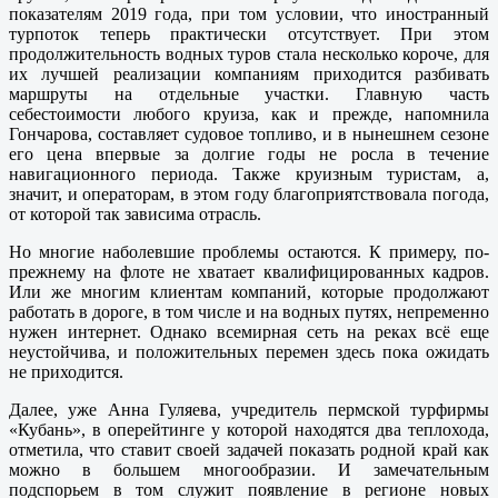
показателям 2019 года, при том условии, что иностранный
турпоток теперь практически отсутствует. При этом
продолжительность водных туров стала несколько короче, для
их лучшей реализации компаниям приходится разбивать
маршруты на отдельные участки. Главную часть
себестоимости любого круиза, как и прежде, напомнила
Гончарова, составляет судовое топливо, и в нынешнем сезоне
его цена впервые за долгие годы не росла в течение
навигационного периода. Также круизным туристам, а,
значит, и операторам, в этом году благоприятствовала погода,
от которой так зависима отрасль.
Но многие наболевшие проблемы остаются. К примеру, по-
прежнему на флоте не хватает квалифицированных кадров.
Или же многим клиентам компаний, которые продолжают
работать в дороге, в том числе и на водных путях, непременно
нужен интернет. Однако всемирная сеть на реках всё еще
неустойчива, и положительных перемен здесь пока ожидать
не приходится.
Далее, уже Анна Гуляева, учредитель пермской турфирмы
«Кубань», в оперейтинге у которой находятся два теплохода,
отметила, что ставит своей задачей показать родной край как
можно в большем многообразии. И замечательным
подспорьем в том служит появление в регионе новых