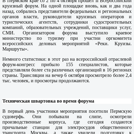
В Пермском крае со 2 по 4 октября прошел II Всероссийский
круизный форум. На одной площадке вновь, как и два года
назад, собрались представители федеральных и региональных
органов власти, руководители круизных операторов и
туристических агентств, сотрудники судостроительных
компаний, образовательных учреждений, поставщики услуг,
СМИ. Организатором форума выступило краевое
министерство по туризму при участии оргкомитета
всероссийских деловых мероприятий «Реки. Круизы.
Маршруты».
Немного статистики: в этот раз на всероссийский отраслевой
форум-конгресс прибыло 155 специалистов, которые
представляли более ста различных организаций в 16 регионах
страны. Трансляции на вечер 6 октября просмотрело более 2,4
тыс. человек, и просмотры продолжаются.
Техническая швартовка во время форума
В первый день участники мероприятия посетили Пермскую
судоверфь. Они побывали на слипе, осмотрели
производственные корпуса, где сегодня создаются
причальные станции для электросудов общественного
транспорта Москвы, а также увидели подготовку к