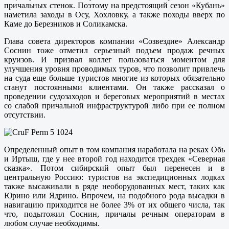
причальных стенок. Поэтому на предстоящий сезон «Кубань»
наметила заходы в Осу, Хохловку, а также походы вверх по
Каме до Березников и Соликамска.
Глава совета директоров компании «Созвездие» Александр
Соснин тоже отметил серьезный подъем продаж речных
круизов. И призвал коллег пользоваться моментом для
улучшения уровня проводимых туров, что позволит привлечь
на суда еще больше туристов многие из которых обязательно
станут постоянными клиентами. Он также рассказал о
проведении судозаходов и береговых мероприятий в местах
со слабой причальной инфраструктурой либо при ее полном
отсутствии.
Определенный опыт в том компания наработала на реках Обь
и Иртыш, где у нее второй год находится трехдек «Северная
сказка». Потом сибирский опыт был перенесен и в
центральную Россию: туристов на экспедиционных лодках
также высаживали в ряде необорудованных мест, таких как
Юрино или Ядрино. Впрочем, на подобного рода высадки в
навигацию приходится не более 3% от их общего числа, так
что, подытожил Соснин, причалы речным операторам в
любом случае необходимы.