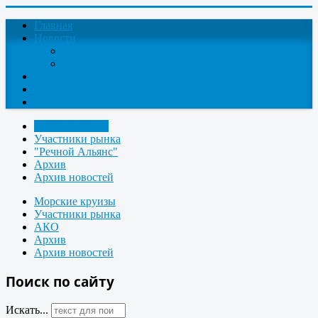
Главная
Новости
Круизные новости
Новости компаний
О проекте
Контакты
Поиск круизов
Речные круизы
Участники рынка
"Речной Альянс"
Архив
Архив новостей
Морские круизы
Участники рынка
АКО
Архив
Архив новостей
Поиск по сайту
Искать...