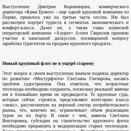
Выступление Дмитрия Корековцева, коммерческого
директора «Кама-Трэвел» - еще одной круизной компании из
Перми, пришлось уже на третью часть сессии. Им был
рассмотрен портрет туриста в сегментах экономического и
комфорт-класса. Далее он, а также глава казанской
операторской компании «Азурит» Аллен Гаврилов приняли
участие в панельной дискуссии, посвященной вопросу
заработка турагентов на продаже круизного продукта.
Новый круизный флот не в ущерб старому
Этот вопрос в своем выступлении вначале подняла директор
по развитию «Мостурфлота» Светлана Гончарова, касаясь
проблем судостроения. Она отметила, что возрастные
теплоходы необходимо сохранить, поскольку реальной замены
им в ближайшее время не предвидится. Те круизные суда,
которые сейчас строятся, представляют категорию класса
«люкс», рассчитанную на верхний сектор потребительского
рынка, что, конечно же, ограничивает объем реализации
туров на их борту. В связи с чем, заявила Светлана
Викторовна, субсидии на строительство круизного флота
необходимо приравнять к модернизации старых теплоходов.