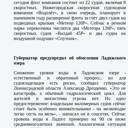
сегодня флот компания состоит из 22 судов, включая 8
скоростных. Нижегородская скоростная судоходная
компания «Водолёт», в свою очередь, планирует в
нынешнем году расширение флота за счет двух судов на
подводных крыльях «Метеор 120Р». Сейчас в речном
парке перевозчика числятся два «Метеора 120Р», пять
скоростных судов «Валдай 45Р» и два судна на
воздушной подушке «Спутник».
Губернатор предупредил об обмелении Ладожского
озера
Снижение уровня воды в Ладожском озере -
естественный и обратимый процесс, но для
судовладельцев есть риски, сообщил губернатор
Ленинградской области Александр Дрозденко. «Это не
катастрофа, а обычный гидрологический цикл. Для
жителей и экосистемы угрозы нет. Но одно
предостережение: владельцам маломерных судов сейчас
стоит быть особенно внимательными - на мелководье
легко сесть на мель», - написал он в соцсетях. Сейчас
уровень воды в Ладоге примерно на 90 см ниже
среднемноголетних значений. Аналогичная ситуация