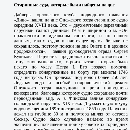
Старинные суда, которые были найдены на дне
Дайверы орловского клуба подводного плавания
«Диво» нашли на дне Онежского озера старинное судно
середины XVIII века. Это – двухмачтовый деревянный
парусный галиот длинной 19 м и шириной 6 м. «Он
практически в идеальном состоянии, и по нашим
данным, таких судов в настоящее время больше не
сохранилось, поэтому поиски на дне Онеги и в архивах
продолжаются», - заявил руководителя отряда Сергея
Куликова. Парусник предположительно относится к
типу «новоманерных», строительство которых было
начато по указу Петра I. Его возраст помогли
определить обнаруженные на борту три монеты 1746
года выпуска. Он пролежал под водой более 250 лет.
Ледяная вода и особый гидрологический режим
Онежского озера выступили в роли природного
консерванта, благодаря которому судно сохранило почти
первозданный вид. А в Финском заливе обнаружен
голландский парусник ХIХ века. Двухмачтовую шхуну
водоизмещением 189 т построили в 1859 году. Парусник
лежал на глубине 30 м в полутора милях от острова
Сескар. Судно было случайно найдено во время
экспедиции, посвященной поиску советских торпедных
катеров, погибших в годы Великой Отечественной