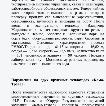
тестировались системы управления, связи и навигации,
работоспособность общесудовых систем. Теперь лайнер
ждет второй этап испытаний, в рамках которого
проверку пройдут его маневренные характеристики,
освещенность, шумность и вибрация на борту. После
ввода в эксплуатацию теплоход «Владимир
Жириновский» сможет совершать круизы по рекам с
выходом в Чёрное, Азовское и Каспийское моря. На
борту будут оборудованы рестораны, бары, бассейны и
спа-салоны. Основные характеристики проекта
PV300VD: длина — до 141,15 м, ширина — 16,82 м,
осадка — 3,2 м, скорость — 22,5 км/ч, количество кают
— 131, численность экипажа — 90 человек. Передача
лайнера заказчику – Московскому речному пароходству,
намечена на осень нынешнего года.
Нарушения на двух круизных теплоходах «Кама-
Трэвел»
После вмешательства надзорного ведомства устранены
многочисленные нарушения на круизных теплоходах
«Н.В. Гоголь» и «Хирург Разумовский» пермской
компании «Кама-Трэвел», сообщила пресс-служба