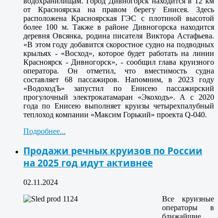
водохранилищам. Город Дивногорск находится в 12 км
от Красноярска на правом берегу Енисея. Здесь
расположена Красноярская ГЭС с плотиной высотой
более 100 м. Также в районе Дивногорска находится
деревня Овсянка, родина писателя Виктора Астафьева.
«В этом году добавится скоростное судно на подводных
крыльях - «Восход», которое будет работать на линии
Красноярск - Дивногорск», - сообщил глава круизного
оператора. Он отметил, что вместимость судна
составляет 68 пассажиров. Напомним, в 2023 году
«ВодоходЪ» запустил по Енисею пассажирский
прогулочный электрокатамаран «Экоходъ». А с 2020
года по Енисею выполняет круизы четырехпалубный
теплоход компании «Максим Горький» проекта Q-040.
Подробнее...
Продажи речных круизов по России
на 2025 год идут активнее
02.11.2024
Все круизные
операторы в
ближайшие