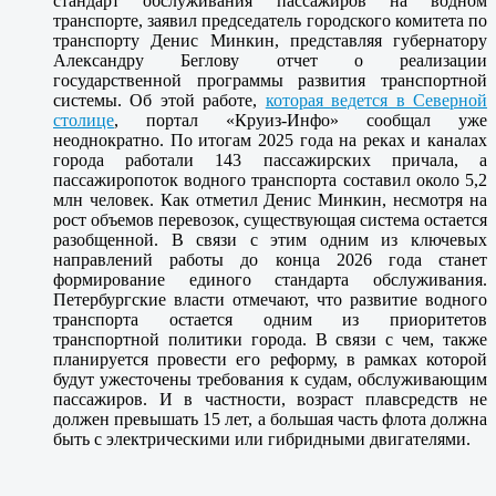
стандарт обслуживания пассажиров на водном
транспорте, заявил председатель городского комитета по
транспорту Денис Минкин, представляя губернатору
Александру Беглову отчет о реализации
государственной программы развития транспортной
системы. Об этой работе,
которая ведется в Северной
столице
, портал «Круиз-Инфо» сообщал уже
неоднократно. По итогам 2025 года на реках и каналах
города работали 143 пассажирских причала, а
пассажиропоток водного транспорта составил около 5,2
млн человек. Как отметил Денис Минкин, несмотря на
рост объемов перевозок, существующая система остается
разобщенной. В связи с этим одним из ключевых
направлений работы до конца 2026 года станет
формирование единого стандарта обслуживания.
Петербургские власти отмечают, что развитие водного
транспорта остается одним из приоритетов
транспортной политики города. В связи с чем, также
планируется провести его реформу, в рамках которой
будут ужесточены требования к судам, обслуживающим
пассажиров. И в частности, возраст плавсредств не
должен превышать 15 лет, а большая часть флота должна
быть с электрическими или гибридными двигателями.