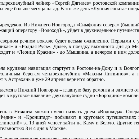
етырехпалубный лайнер «Сергей Дягилев» ростовской компании
аны еще больше месяца назад. В тот же день «Лунная соната» оп
четырехдеков. Из Нижнего Новгорода «Симфония севера» (бывш
жащий оператору «ВодоходЪ», уйдет в двухнедельное путешестви
Северном речном вокзале будет весьма оживленно. Первыми с у
икая» и «Родная Русь». Далее, в поездку выходного дня до Мы
ходит и «Леонид Красин» - до Мышкина, а вечером к ним должн
ля круизная навигация стартует в Ростове-на-Дону и в Волго
толичным берегам четырехпалубник «Максим Литвинов», а т
т в Астрахань и уже 29 апреля вернется обратно.
аемся в Нижний Новгород – главную базу ремонта и зимнего от
дет в круговое плавание двухпалубное судно «Бородино» компан
нь в Нижнем можно смело назвать днем «Водохода». Операт
Федин» и «Кронштадт» побывают в круговых путешествиях п
елинский» за 13 дней успеет зайти на Каму и Белую. Другие 
тельностью 8 и 4 дня в Москве.
7 апреля сезонная премьера ожидается и у нижегородского оп