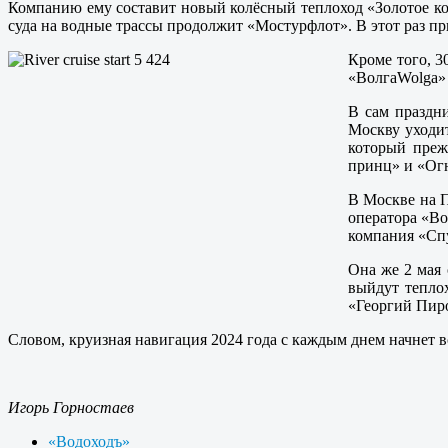
Компанию ему составит новый колёсный теплоход «Золотое кол
суда на водные трассы продолжит «Мостурфлот». В этот раз пр
Кроме того, 
«ВолгаWolga» 
В сам праздни
Москву уходит
который преж
принц» и «Огн
В Москве на П
оператора «Во
компания «Сп
Она же 2 мая 
выйдут тепло
«Георгий Пир
Словом, круизная навигация 2024 года с каждым днем начнет в
Игорь Горностаев
«Водоходъ»