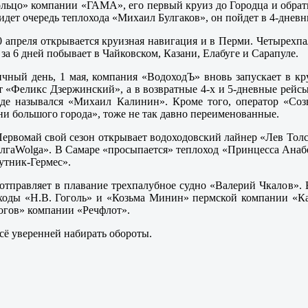
ьцо» компании «ГАМА», его первый круиз до Городца и обратно
идет очередь теплохода «Михаил Булгаков», он пойдет в 4-дневн
30 апреля открывается круизная навигация и в Перми. Четыре
за 6 дней побывает в Чайковском, Казани, Елабуге и Сарапуле.
чный день, 1 мая, компания «ВодоходЪ» вновь запускает в кр
 «Феликс Дзержинский», а в возвратные 4-х и 5-дневные рейс
де назывался «Михаил Калинин». Кроме того, оператор «Соз
и большого города», тоже не так давно переименованные.
ервомай свой сезон открывает водоходовский лайнер «Лев Толс
лгаWolga». В Самаре «просыпается» теплоход «Принцесса Анабе
утник-Гермес».
отправляет в плавание трехпалубное судно «Валерий Чкалов».
ходы «Н.В. Гоголь» и «Козьма Минин» пермской компании «Ка
огов» компании «Речфлот».
сё уверенней набирать обороты.