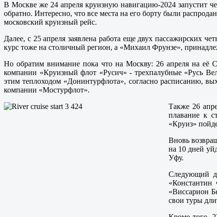
В Москве же 24 апреля круизную навигацию-2024 запустит ч
обратно. Интересно, что все места на его борту были распрод
московский круизный рейс.
Далее, с 25 апреля заявлена работа еще двух пассажирских 
курс тоже на столичный регион, а «Михаил Фрунзе», принадле
Но обратим внимание пока что на Москву: 26 апреля на её 
компании «Круизный флот «Русич» - трехпалубные «Русь Вел
этим теплоходом «Донинтурфлота», согласно расписанию, вы
компании «Мостурфлот».
Также 26 апре
плавание к с
«Круиз» пойде
Вновь возвращ
на 10 дней уй
Уфу.
Следующий де
«Константин 
«Виссарион Б
свои туры дли
Кроме того, 2