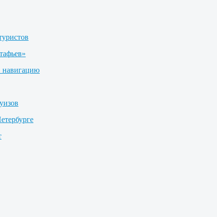
туристов
тафьев»
в навигацию
уизов
етербурге
т