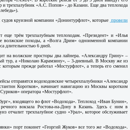
р и трехпалубник «А.С. Попов» - до Казани. Еще два теплохода
лебедь»).
ех судов круизной компании «Донинтурфлот», которые
провели
ит еще трём трехпалубным теплоходам. «Президент» и «Илья
ные волжские походы, а «Волга Дрим» одноименной компании
са длительностью 6 дней.
ит на волжские просторы два лайнера. «Александру Грину» –
ый тур, а «Николаю Карамзину», – 3-дневный. В Москву же из
с которым прежде работал «Мостурфлот», а теперь его сменил
рейсы отправятся водоходовские четырехпалубники «Александр
стантин Коротков», начинает навигацию из Москвы коротким
ий Суриков» оператора «Мостурфлот».
бург», входящего во флот «Водохода». Теплоход «Иван Бунин»,
ечного вокзала Ростова-на-Дону в Казань. Здесь с ним в
из отчалит трехпалубное судно «Урал», которое обслуживает
нки» порт покинет «Георгий Жуков» все того же «Водохода».