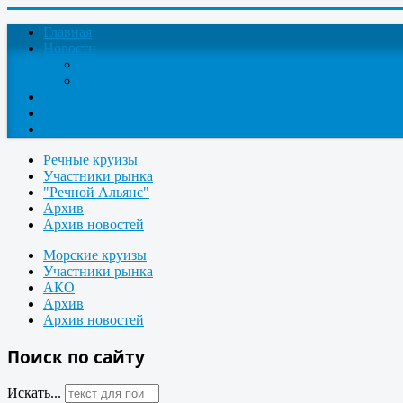
Главная
Новости
Круизные новости
Новости компаний
О проекте
Контакты
Поиск круизов
Речные круизы
Участники рынка
"Речной Альянс"
Архив
Архив новостей
Морские круизы
Участники рынка
АКО
Архив
Архив новостей
Поиск по сайту
Искать...