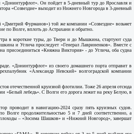
 «Донинтурфлот». Он пойдет в 5-дневный тур до Ярославля и
ератора «Созвездие» выходит из Нижнего Новгорода в 3-дневный
ий «Дмитрий Фурманов») той же компании «Созвездие» возьмет
е по Волге, вплоть до Астрахани и обратно.
тра в короткие туры, до Твери и до Мышкина, стартуют суда
шкина и Углича проследует «Генерал Лавриненков». Вместе с
а присоединиться «Княжна Виктория» - до Углича, оба судна
граде. «Донинтурфлот» из своего домашнего порта отправит в
рехпалубник «Александр Невский» волгоградской компании
стоя отечественной круизной флотилии. Тоже 26 апреля отсюда
ии «Белый лебедь». С Волги его дорога лежит на реку Белую, в
ор проводит в навигацию-2024 сразу пять круизных судов.
о Волге продолжительностью 5 и 7 дней соответственно, а
теплоходы – «Зосима Шашков» и «Нижний Новгород», завершат
ератора «ГАМА». В короткие рейсы от 3 до 5 дней выйдут его