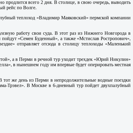
 продлится всего 2 дня. В столице, в свою очередь, выводить
ый рейс по Волге.
хпалубный теплоход «Владимир Маяковский» пермской компании
уизную работу свои суда. В этот раз из Нижнего Новгорода в
ы пойдут «Семен Буденный», а также «Мстислав Ростропович»,
вездие» отправляет отсюда в столицу теплоходы «Маленький
той», а в Перми в речной тур уходит трехдек «Юрий Никулин»
лла», в нынешнем году им впервые будет оперировать местная
 В тот же день из Перми в непродолжительные водные поездки
ма-Трэвел». В Москве в 6-дневный тур пойдет двухпалубный