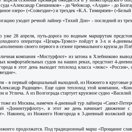
суда «Александр Свешников» - до Чебоксар, «Алдан» - до Болга
иное озеро» («Созвездие») и трехдек «К.А. Тимирязев» («Белый 
вигацию уходит речной лайнер «Тихий Дон» - последний из тр
о уже 28 апреля, путь-дорога по водным маршрутам предсто
оходного оператора «Цезарь-Трэвел» пойдут в 3-х и 4-днев
ыполнению своего первого в сезоне премиального круиза до Плё
оличная компания «Мостурфлот» из затона в Хлебниково вывод
ых комфортабельных судов на наших реках, предстоит 4-дневн
рода в этот день выходит теплоход класса «люкс» «Россия», 
вездие».
ля – в первый официальный выходной, из Нижнего в круговые 
лександр Радищев». Еще один теплоход этой компании, «Кон
ри и Углича. А из Волгограда стартует круизное судно «Васил
и тоже из Москвы, намечен 4-дневный тур лайнера «Санкт-Петер
й «Донинтурфлоту», в этот же день начинает движение с р
ит». Наконец, из Нижнего Новгорода в 3-дневный волжский кру
ижнего продолжатся. Под традиционный марш «Прощание славя