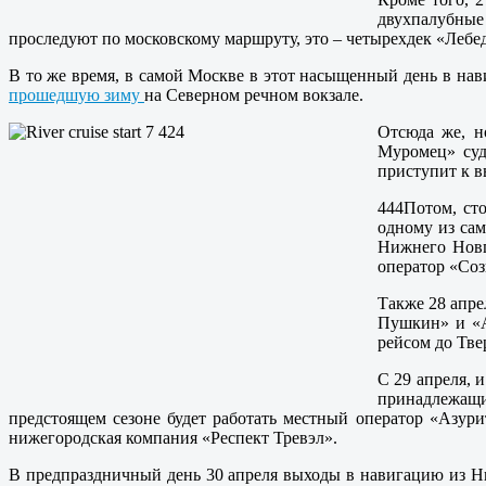
двухпалубные 
проследуют по московскому маршруту, это – четырехдек «Лебед
В то же время, в самой Москве в этот насыщенный день в на
прошедшую зиму
на Северном речном вокзале.
Отсюда же, н
Муромец» суд
приступит к в
444Потом, ст
одному из сам
Нижнего Новго
оператор «Соз
Также 28 апре
Пушкин» и «А
рейсом до Тве
С 29 апреля, 
принадлежащи
предстоящем сезоне будет работать местный оператор «Азур
нижегородская компания «Респект Тревэл».
В предпраздничный день 30 апреля выходы в навигацию из Н