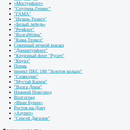
«Мостурфлот»
"Спутник-Гермес"
"ГАМА"
"Цезарь-Трэвел"
«Белый лебедь»
"Речфлот"
"ВолгаWolga"
"Кама-Трэвел"
Северный речной вокзал
"Донинтурфлот"
"Круизный флот "Русич"
"Круиз"
Пермь
проект ПКС 180 "Золотое кольцо"
"Созвездие"
"Мустай Карим"
"Волга Дрим"
Нижний Новгород
Волгоград
«Иван Бунин»
Ростов-на-Дону
«Азурит»
"Сергей Дягилев"