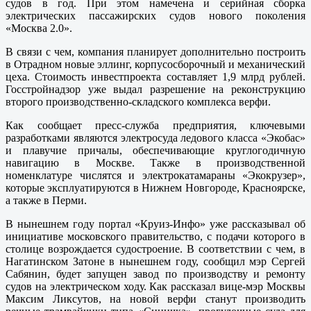
судов в год. При этом намечена и серийная сборка
электрических пассажирских судов нового поколения
«Москва 2.0».
В связи с чем, компания планирует дополнительно построить
в Отрадном новые эллинг, корпусосборочный и механический
цеха. Стоимость инвестпроекта составляет 1,9 млрд рублей.
Госстройнадзор уже выдал разрешение на реконструкцию
второго производственно-складского комплекса верфи.
Как сообщает пресс-служба предприятия, ключевыми
разработками являются электросуда ледового класса «Экобас»
и плавучие причалы, обеспечивающие круглогодичную
навигацию в Москве. Также в производственной
номенклатуре числятся и электрокатамараны «Экокрузер»,
которые эксплуатируются в Нижнем Новгороде, Красноярске,
а также в Перми.
В нынешнем году портал «Круиз-Инфо» уже рассказывал об
инициативе московского правительство, с подачи которого в
столице возрождается судостроение. В соответствии с чем, в
Нагатинском Затоне в нынешнем году, сообщил мэр Сергей
Сабянин, будет запущен завод по производству и ремонту
судов на электрическом ходу. Как рассказал вице-мэр Москвы
Максим Ликсутов, на новой верфи станут производить