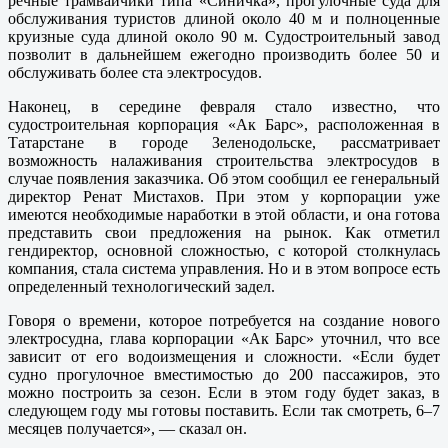
речные трамвайчики типа «Синичка», прогулочные суда для
обслуживания туристов длиной около 40 м и полноценные
круизные суда длиной около 90 м. Судостроительный завод
позволит в дальнейшем ежегодно производить более 50 и
обслуживать более ста электросудов.
Наконец, в середине февраля стало известно, что
судостроительная корпорация «Ак Барс», расположенная в
Татарстане в городе Зеленодольске, рассматривает
возможность налаживания строительства электросудов в
случае появления заказчика. Об этом сообщил ее генеральный
директор Ренат Мистахов. При этом у корпорации уже
имеются необходимые наработки в этой области, и она готова
представить свои предложения на рынок. Как отметил
гендиректор, основной сложностью, с которой столкнулась
компания, стала система управления. Но и в этом вопросе есть
определенный технологический задел.
Говоря о времени, которое потребуется на создание нового
электросудна, глава корпорации «Ак Барс» уточнил, что все
зависит от его водоизмещения и сложности. «Если будет
судно прогулочное вместимостью до 200 пассажиров, это
можно построить за сезон. Если в этом году будет заказ, в
следующем году мы готовы поставить. Если так смотреть, 6–7
месяцев получается», — сказал он.