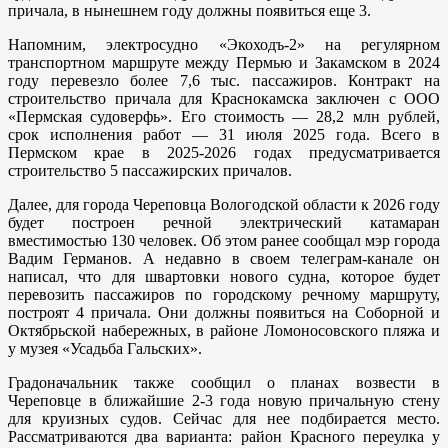
причала, в нынешнем году должны появиться еще 3.
Напомним, электросудно «Экоходъ-2» на регулярном
транспортном маршруте между Пермью и Закамском в 2024
году перевезло более 7,6 тыс. пассажиров. Контракт на
строительство причала для Краснокамска заключен с ООО
«Пермская судоверфь». Его стоимость — 28,2 млн рублей,
срок исполнения работ — 31 июля 2025 года. Всего в
Пермском крае в 2025-2026 годах предусматривается
строительство 5 пассажирских причалов.
Далее, для города Череповца Вологодской области к 2026 году
будет построен речной электрический катамаран
вместимостью 130 человек. Об этом ранее сообщал мэр города
Вадим Германов. А недавно в своем телеграм-канале он
написал, что для швартовки нового судна, которое будет
перевозить пассажиров по городскому речному маршруту,
построят 4 причала. Они должны появиться на Соборной и
Октябрьской набережных, в районе Ломоносовского пляжа и
у музея «Усадьба Гальских».
Градоначальник также сообщил о планах возвести в
Череповце в ближайшие 2-3 года новую причальную стену
для круизных судов. Сейчас для нее подбирается место.
Рассматриваются два варианта: район Красного переулка у