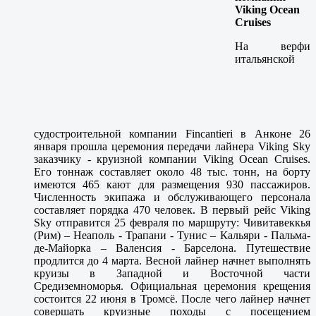
Viking Ocean
Cruises
На верфи
итальянской
судостроительной компании Fincantieri в Анконе 26
января прошла церемония передачи лайнера Viking Sky
заказчику - круизной компании Viking Ocean Cruises.
Его тоннаж составляет около 48 тыс. тонн, на борту
имеются 465 кают для размещения 930 пассажиров.
Численность экипажа и обслуживающего персонала
составляет порядка 470 человек. В первый рейс Viking
Sky отправится 25 февраля по маршруту: Чивитавеккья
(Рим) – Неаполь - Трапани - Тунис – Кальяри - Пальма-
де-Майорка – Валенсия - Барселона. Путешествие
продлится до 4 марта. Весной лайнер начнет выполнять
круизы в Западной и Восточной части
Средиземноморья. Официальная церемония крещения
состоится 22 июня в Тромсё. После чего лайнер начнет
совершать круизные походы с посещением