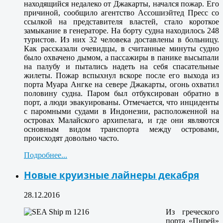
находящийся недалеко от Джакарты, начался пожар. Его
причиной, сообщило агентство Ассошиэйтед Пресс со
ссылкой на представителя властей, стало короткое
замыкание в генераторе. На борту судна находилось 248
туристов. Из них 32 человека доставлены в больницу.
Как рассказали очевидцы, в считанные минуты судно
было охвачено дымом, а пассажиры в панике высыпали
на палубу и пытались надеть на себя спасательные
жилеты. Пожар вспыхнул вскоре после его выхода из
порта Муара Ангке на севере Джакарты, огонь охватил
половину судна. Паром был отбуксирован обратно в
порт, а люди эвакуированы. Отмечается, что инциденты
с паромными судами в Индонезии, расположенной на
островах Малайского архипелага, и где они являются
основным видом транспорта между островами,
происходят довольно часто.
Подробнее...
Новые круизные лайнеры декабря
28.12.2016
Из греческого
порта «Пирей»