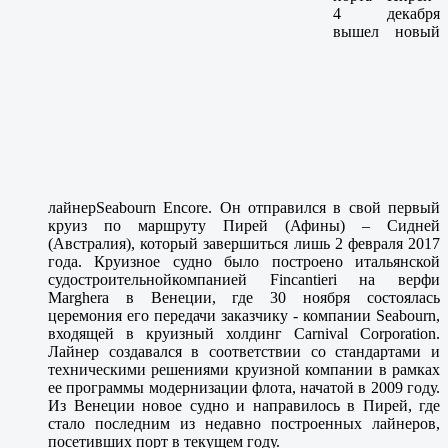
4 декабря
вышел новый
лайнер
Seabourn Encore
. Он отправился в свой первый
круиз по маршруту Пирей (Афины) – Сидней
(Австралия), который завершиться лишь 2 февраля 2017
года. Круизное судно было построено итальянской
судостроительной
компанией Fincantieri н
а верфи
Marghera в Венеции, где 30 ноября состоялась
церемония его передачи заказчику - компании Seabourn,
входящей в круизный холдинг Carnival Corporation.
Лайнер создавался в соответствии со стандартами и
техническими решениями круизной компании в рамках
ее программы модернизации флота, начатой в 2009 году.
Из Венеции новое судно и направилось в Пирей, где
стало последним из недавно построенных лайнеров,
посетивших порт в текущем году.