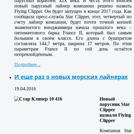
парусных кораблей XIX века. В честь этого юбилея
новый парусный лайнер компании решено назвать
Flying Clipper. Он будет запущен в конце 2017 года. Как
сообщила пресс-служба Star Clipper, этот, четвертый по
счету лайнер компании, будет почти точной копией
знаменитого винджаммера начала прошлого века –
пятимачтового барка France II, который был самым
большим в своём классе. Его длина с бушпритом
составляла 144,7 метра, ширина 17 метров. По этим
параметрам France II по сей день остаётся
непревзойдённым.
Подробнее...
И еще раз о новых морских лайнерах
19.04.2016
Новый
парусник Star
Clipper
назвали Flying
Clipper
Компания Star