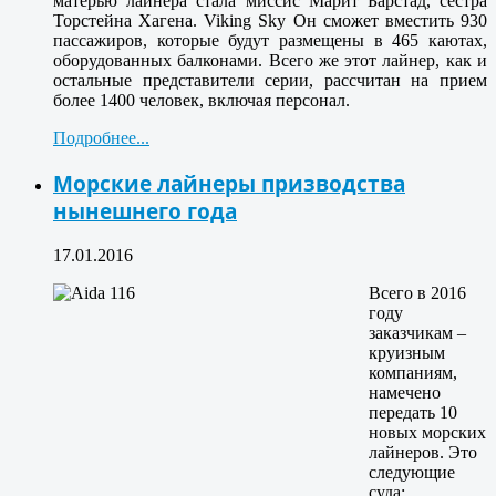
матерью лайнера стала миссис Марит Барстад, сестра
Торстейна Хагена. Viking Sky Он сможет вместить 930
пассажиров, которые будут размещены в 465 каютах,
оборудованных балконами. Всего же этот лайнер, как и
остальные представители серии, рассчитан на прием
более 1400 человек, включая персонал.
Подробнее...
Морские лайнеры призводства
нынешнего года
17.01.2016
Всего в 2016
году
заказчикам –
круизным
компаниям,
намечено
передать 10
новых морских
лайнеров. Это
следующие
суда: