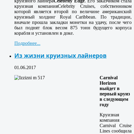
круизного лайнера
Celebrity Edge
. Его заказчиком стала
круизная компания
Celebrity Cruises
, собственником
которой является второй по величине американский
круизный холдинг Royal Caribbean. По традиции,
вначале прошла закладки монетки на удачу, после чего
был поднят блок весом 875 тонн будущего корпуса
корабля и установлен в доке.
Подробнее...
Из жизни круизных лайнеров
01.06.2017
Carnival
Horizon
выйдет в
первый круиз
в следующем
году
Круизная
компания
Carnival Cruise
Lines сообщила