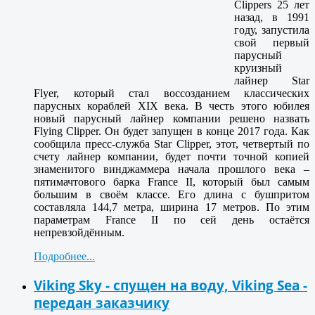
Clippers 25 лет
назад, в 1991
году, запустила
свой первый
парусный
круизный
лайнер Star
Flyer, который стал воссозданием классических
парусных кораблей XIX века. В честь этого юбилея
новый парусный лайнер компании решено назвать
Flying Clipper. Он будет запущен в конце 2017 года. Как
сообщила пресс-служба Star Clipper, этот, четвертый по
счету лайнер компании, будет почти точной копией
знаменитого винджаммера начала прошлого века –
пятимачтового барка France II, который был самым
большим в своём классе. Его длина с бушпритом
составляла 144,7 метра, ширина 17 метров. По этим
параметрам France II по сей день остаётся
непревзойдённым.
Подробнее...
Viking Sky - спущен на воду, Viking Sea -
передан заказчику