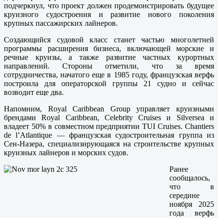
подчеркнул, что проект должен продемонстрировать будущее
круизного судостроения и развитие нового поколения
крупных пассажирских лайнеров.
Создающийся судовой класс станет частью многолетней
программы расширения бизнеса, включающей морские и
речные круизы, а также развитие частных курортных
направлений. Стороны отметили, что за время
сотрудничества, начатого еще в 1985 году, французская верфь
построила для операторской группы 21 судно и сейчас
возводит еще два.
Напомним, Royal Caribbean Group управляет круизными
брендами Royal Caribbean, Celebrity Cruises и Silversea и
владеет 50% в совместном предприятии TUI Cruises. Chantiers
de l’Atlantique — французская судостроительная группа из
Сен-Назера, специализирующаяся на строительстве крупных
круизных лайнеров и морских судов.
Ранее
сообщалось,
что в
середине
ноября 2025
года верфь