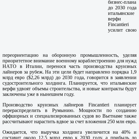
бизнес-плана
до 2030 года
итальянские
верфи
Fincantieri
усилит свою
переориентацию на оборонную промышленность, уделяя
приоритетное внимание военному кораблестроению для нужд
НАТО в Италии, перенося часть производства круизных
лайнеров за рубеж. На эти цели будет направлено порядка 1,9
млрд евро ($2,26 млрд) до 2030 года, говорится в заявлении
судостроительного холдинга. Планируется, что итальянские
верфи удвоят объемы строительства, и новые контракты будут
заключены уже в нынешнем году.
Производство круизных лайнеров Fincantieri планирует
перераспределить в Румынию. Мощности по созданию
оффшорных и специализированных судов во Вьетнаме также
рассчитывают нарастить вдвое за счет вложения 250 млн евро.
Ожидается, что выручка холдинга увеличится на 40% и
составит около 12,5 млрд евро к 2030 году, а прибыль до