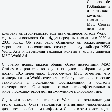
Chantiers de
l’Atlantique и
итальянская
круизная
компания
MSC Cruises
подписали
контракт на строительство еще двух лайнеров класса World –
седьмого и восьмого. Они будут переданы компании в 2030 и
2031 годах. Об этом было объявлено на торжественном
мероприятии, посвященном спуску на воду лайнера MSC
World Asia и церемония закладки монеты в корпус лайнера
MSC World Atlantic.
С учетом новых заказов общий объем инвестиций MSC
Cruises в строительство круизных судов во Франции уже
достиг 10,5 млрд евро. Пресс-служба MSC отметила, что
лайнеры класса World сочетают в себе лучшие экологические
технологии с последними достижениями в области
гостеприимства. Они одни из самых энергоэффективных в
мире, поскольку работают на сжиженном природном газе.
Седьмой и восьмой лайнер класса World, как и остальные суда
этого класса, будут выделяться элегантным европейским
дизайном и особенным комфортом. Сейчас в этот класс входят