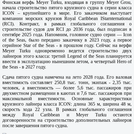
Финская верфь Meyer Turku, входящая в группу Meyer Grou,
начала строительство пятого круизного судна в серии класса
ICON – крупнейшего в мире. Его заказчиком выступает
компании морских круизов Royal Caribbean IStarnternational
(RCI). Контракт, в рамках глобального соглашения о
строительстве судов для RCI до 2036 года, был подписан в
сентябре 2025 года. Напомним, головное судно серии — Icon
of the Seas, было передано заказчику в 2023 году, а первое
серийное Star of the Seas - в прошлом году. Сейчас на верфи
Meyer Turku одновременно ведется строительство двух
лайнеров этого класса: третий Legend of the Seas планируется
ввести в эксплуатацию нынешним летом, а четвертый Hero of
the Seas - в 2027 году.
Сдача пятого судна намечена на лето 2028 года. Его валовая
вместимость составляет 250,8 тыс. тонн, экипаж - 2,35 тыс.
человек, а вместимость — более 5,6 тыс. пассажиров при
двухместном размещении в каютах и 7,6 тыс. пассажиров при
максимальной вместимости. Основные характеристики
круизного лайнера класса ICON: длина 365 м, ширина 48 м,
скорость хода 22 узла. В рамках глобального соглашения
между Royal Caribbean и Meyer Turku остаются
договоренности на строительство дополнительных лайнеров
после завершения пятого судна.