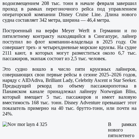
водоизмещением 208 тыс. тонн в начале февраля завершил
проход в рамках перегоночного рейса под управлением
операторской компании Disney Cruise Line. Длина нового
судна составляет 342 метра, ширина — 46,4 метра.
Построенный на верфи Meyer Werft в Германии и по
пятилетнему контракту находящийся в Сингапуре, лайнер
поступил во флот компании-владельца в 2025 году. Он
совершает трех- и четырехдневные морские круизы. На судне
2111 кают, в которых могут разместиться около 6,7 тыс.
пассажиров, экипаж состоит из 2,5 тыс. человек.
Это судно вошло в число пяти круизных лайнеров,
совершающих свои первые рейсы в сезоне 2025–2026 годов,
наряду с AIDAdiva, Brilliant Lady, Celebrity Ascent и Star Seeker.
Предыдущий рекорд по объему пассажиропотока в
Панамском канале принадлежал лайнеру Norwegian Bliss,
который вмещает 5 тыс. пассажиров и имеет валовую
вместимость 168 тыс. тонн. Disney Adventure превышает этот
показатель примерно на 40 тыс. брутто-тонн, или почти на
24%.
В рамках
нового
пятилетнего