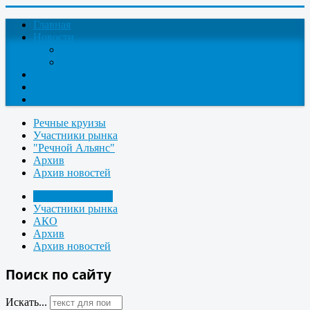
Главная
Новости
Круизные новости
Новости компаний
О проекте
Контакты
Поиск круизов
Речные круизы
Участники рынка
"Речной Альянс"
Архив
Архив новостей
Морские круизы
Участники рынка
АКО
Архив
Архив новостей
Поиск по сайту
Искать...