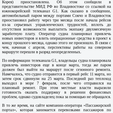
Корея) приостановлена. Об этом сообщили в
представительстве МИД РФ во Владивостоке со ссылкой на
южнокорейский телеканал G1.
Как сказано в сообщении,
автомобильный паром между портами Сокчо и Владивосток
приостановил работу через три месяца после начала рейсов
из-за серьезных управленческих трудностей, вплоть до
отсутствия возможности выплатить экипажу двухмесячную
заработную плату. Оператор судна планировал привлечь
новых инвесторов и влить операционные средства в проект к
концу прошлого месяца, однако этого не произошло. В связи с
чем, начиная с апреля, перспективы работы на северном
маршруте перешли в разряд неопределенных.
По информации телеканала G1, владельцы судна планировала
привлечь инвесторов еще в конце марта, тогда же паром
должен был выйти на маршрут после сезонного ремонта.
Намечалось, что судно отправится в первый рейс 11 марта, но
затем срок сдвинули на 25 марта. Последний раз теплоход
выходил в море 7 февраля, после чего отправился на
плановый ремонт. При этом местные власти выразили
готовность оказать поддержку в решении финансовых
проблем, однако судовладелец пока за помощью не обращался.
В то же время, на сайте компании-оператора «Пассажирский
портал», которая занимается перевозками пассажиров по