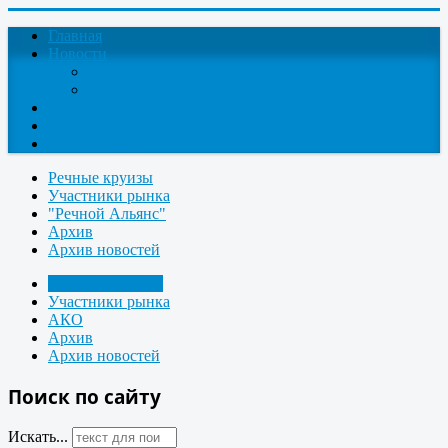
Главная
Новости
Круизные новости
Новости компаний
О проекте
Контакты
Поиск круизов
Речные круизы
Участники рынка
"Речной Альянс"
Архив
Архив новостей
Морские круизы
Участники рынка
АКО
Архив
Архив новостей
Поиск по сайту
Искать...