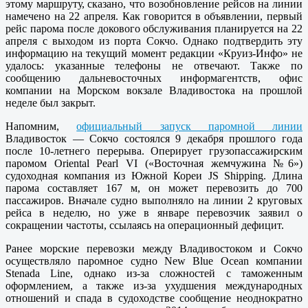
этому маршруту, сказано, что возобновление рейсов на линии
намечено на 22 апреля. Как говорится в объявлении, первый
рейс парома после докового обслуживания планируется на 22
апреля с выходом из порта Сокчо. Однако подтвердить эту
информацию на текущий момент редакции «Круиз-Инфо» не
удалось: указанные телефоны не отвечают. Также по
сообщению дальневосточных информагентств, офис
компании на Морском вокзале Владивостока на прошлой
неделе был закрыт.
Напомним,
официальный запуск паромной линии
Владивосток — Сокчо состоялся 9 декабря прошлого года
после 10-летнего перерыва. Оперирует грузопассажирским
паромом Oriental Pearl VI («Восточная жемчужина №6»)
судоходная компания из Южной Кореи JS Shipping. Длина
парома составляет 167 м, он может перевозить до 700
пассажиров. Вначале судно выполняло на линии 2 круговых
рейса в неделю, но уже в январе перевозчик заявил о
сокращении частоты, ссылаясь на операционный дефицит.
Ранее морские перевозки между Владивостоком и Сокчо
осуществляло паромное судно New Blue Ocean компании
Stenada Line, однако из-за сложностей с таможенным
оформлением, а также из-за ухудшения международных
отношений и спада в судоходстве сообщение неоднократно