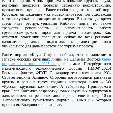
В то же время, чтобы принимать большие круизные суда,
регионам предстоит провести серьезную реконструкцию,
прежде всего причалов. Ранее сообщалось, что морской порт
Корсаков на Сахалине уже модернизируется под судозаходы
многопалубных пассажирских лайнеров. В настоящее время
здесь идет реструктуризация Рыбного порта, но также
требуется реновировать и оптимизировать работу
грузопассажирского пирса для приема пассажиров. Как
отметили участники совещания, сейчас во всех регионах
начинается детальная подготовка к реализации этого
уникального для дальневосточного туризма проекта.
Ранее портал «Круиз-Инфо» сообщал, что соглашение о
запуске морских круизных линий на Дальнем Востоке
было
подписано в июне 2025 года
в рамках Петербургского
международного экономического форума (ПМЭФ-2025)
Росморречфлотом, ФГУП «Росморпортом» и компанией «КС-
Стратегический Альянс». Стороны договорились развивать
круизы в регионе путем создания оператора судов – АО
«Русская круизная компания». А губернатор Приморского
края Олег Кожемяко разработку новых круизных маршрутов в
дальневосточных регионах анонсировал еще в ходе 10-го
Тихоокеанского туристского форума (ТТФ-2025), который
прошел во Владивостоке в апреле.