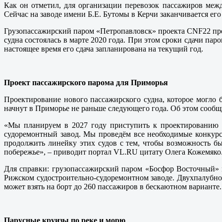
Как он отметил, для организации перевозок пассажиров межд
Сейчас на заводе имени Б.Е. Бутомы в Керчи заканчивается его
Грузопассажирский паром «Петропавловск» проекта CNF22 пред
судна состоялась в марте 2020 года. При этом сроки сдачи па
настоящее время его сдача запланирована на текущий год.
Проект пассажирского парома для Приморья
Проектирование нового пассажирского судна, которое могло 
начнут в Приморье не раньше следующего года. Об этом сообщ
«Мы планируем в 2027 году приступить к проектированию и
судоремонтный завод. Мы проведём все необходимые конкурсн
продолжить линейку этих судов с тем, чтобы возможность бы
побережье», – приводит портал VL.RU цитату Олега Кожемяко
Для справки: грузопассажирский паром «Босфор Восточный» 
Рижском судостроительно-судоремонтном заводе. Двухпалубно
может взять на борт до 260 пассажиров в бескаютном варианте.
Парусные круизы по реке и морю