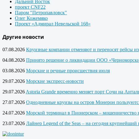
Дальний Восток
проект CNF22
Паром "Петропавловск"
Олег Кожемяко
Проект «Адмирал Невельской 168»
Другие новости
07.08.2026
Круизные компании отменяют и переносят рейсы из
04.08.2026
Принято решение о ликвидации ООО «Черноморски
03.08.2026
Морские и речные происшествия июля
29.07.2026
Морские экспресс-новости
29.07.2026
Astoria Grande временно меняет порт Сочи на Анта
27.07.2026
Однодневные круизы на остров Монерон пользуютс
24.07.2026
Морской терминал в Пионерском – мошенничество 
23.07.2026
Лайнер Legend of the Seas – на сегодня крупнейший 