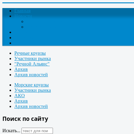
Главная
Новости
Круизные новости
Новости компаний
О проекте
Контакты
Поиск круизов
Речные круизы
Участники рынка
"Речной Альянс"
Архив
Архив новостей
Морские круизы
Участники рынка
АКО
Архив
Архив новостей
Поиск по сайту
Искать...