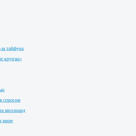
-за тайфуна
е круизы»
лью
я спросом
на миллиард
в мире