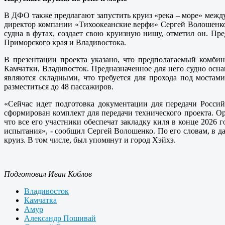
В ДФО также предлагают запустить круиз «река – море» между
директор компании «Тихоокеанские верфи» Сергей Волошенко 
судна в футах, создает свою круизную нишу, отметил он. Пр
Приморского края и Владивостока.
В презентации проекта указано, что предполагаемый комби
Камчатки, Владивосток. Предназначенное для него судно осн
являются складными, что требуется для прохода под моста
разместиться до 48 пассажиров.
«Сейчас идет подготовка документации для передачи Российс
сформирован комплект для передачи технического проекта. О
что все его участники обеспечат закладку киля в конце 2026 
испытания», - сообщил Сергей Волошенко. По его словам, в да
круиз. В том числе, был упомянут и город Хэйхэ.
Подготовил Иван Коблов
Владивосток
Камчатка
Амур
Александр Пошивай