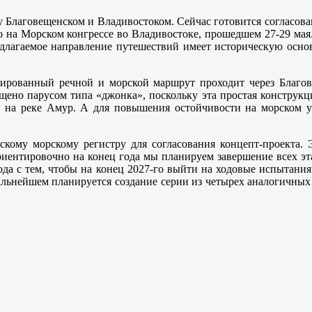
 Благовещенском и Владивостоком. Сейчас готовится согласован
на Морском конгрессе во Владивостоке, прошедшем 27-29 мая.
едлагаемое направление путешествий имеет историческую осно
нированный речной и морской маршрут проходит через Благов
ащено парусом типа «джонка», поскольку эта простая конструкц
ми на реке Амур. А для повышения остойчивости на морском у
кому морскому регистру для согласования концепт-проекта. Э
риентировочно на конец года мы планируем завершение всех эта
года с тем, чтобы на конец 2027-го выйти на ходовые испытания
льнейшем планируется создание серии из четырех аналогичных с