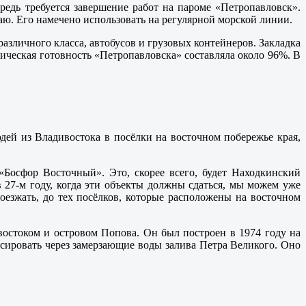
редь требуется завершение работ на пароме «Петропавловск».
раю. Его намечено использовать на регулярной морской линии.
зличного класса, автобусов и грузовых контейнеров. Закладка
ническая готовность «Петропавловска» составляла около 96%. В
дей из Владивостока в посёлки на восточном побережье края,
Босфор Восточный». Это, скорее всего, будет Находкинский
 27-м году, когда эти объекты должны сдаться, мы можем уже
оезжать, до тех посёлков, которые расположены на восточном
остоком и островом Попова. Он был построен в 1974 году на
сировать через замерзающие воды залива Петра Великого. Оно