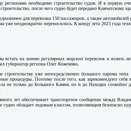
у регионами необходимо строительство судов. И в первую оче
 строительство, после чего судно будет передано Камчатскому к
назначен для перевозки 150 пассажиров, а также автомобилей ра
рома уже неоднократно переносились. К концу лета 2025 года тех
бы встать на линию регулярных морских перевозок и возить лю
ил губернатор региона Олег Кожемяко.
 строительству уже непосредственно большого парома типа «
ые процедуры. Поэтому после того, как зарекомендуют себя в
ла не только до Большого Камня, но и до Находки спокойно д
.
много лет обеспечивает транспортное сообщение между Владив
е судно обладает ледовым классом, позволяющим безопасно кур