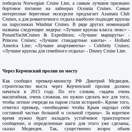
победила Norwegian Cruise Line, а самым лучшим признано
бортовое питание на лайнерах Oceania Cruises. Самые
интересные береговые экскурсии предлагает Azamara Club
Cruises, а для романтичного отдыха наиболее подходят круизы
на парусниках Windstar Cruises. В ряде других номинаций
названы следующие лидеры: «Лучшие круизы класса люкс» -
PonantYachtCruises & Expeditions; «Лучшие маршруты» -
Princess Cruises; «Лучшие стандартные каюты» - Holland
America Line; «Лучшие апартаменты» - Celebrity Cruises;
«Лучшие круизы для семейного отдыха» - Disney Cruise Line.
Через Керченский пролив по мосту
Как сообщил премьер-министр РФ Дмитрий Медведев,
строительство моста через Керченский пролив должно
начаться в 2015 году. По его словам, «задача очень
масштабная, очень сложная, но нужно сделать все для того,
чтобы летние очереди на паром стали историей». Кроме того,
отметил премьер, «необходимо чтобы Крым ощущал себя
составной частью большой и сильной страны». За короткое
время нужно будет наладить устойчивое транспортное
сообщение, и определенные шаги для этого уже сделаны,
сказал Медведев. Так, существенно возрос объем