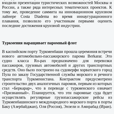
входили презентации туристических возможностей Москвы и
России, а также ряда интересных тематических проектов. К
тому же, проведение саммита на инновационном круизном
лайнере Costa Diadema во время иннаугурационного
плавания, позволило его участникам первыми оценить
последние достижения круизной индустрии.
Туркмения наращивает паромный флот
В каспийском порту Туркменбаши прошла церемония встречи
нового автомобильно-пассажирского парома Berkarar. Это
судно класса Ro-pax предназначено для перевозки
пассажиров, грузовых автомобилей и других транспортных
средств. Оно было построено на судоверфи хорватского город
Пула по заказу Государственной службы морского и речного
транспорта Туркменистана. Контрактом предусмотрено
строительство двух аналогичных паромов, первым из которых
стал «Беркарар», что в переводе с туркменского означает
«Признанный». Планируется, что эти паромные суда будет
осуществлять регулярные грузопассажирские рейсы из
Туркменбашинского международного морского порта в порты
Баку (Азербайджан), Оля (Россия), Энзели и Амирабад (Иран).