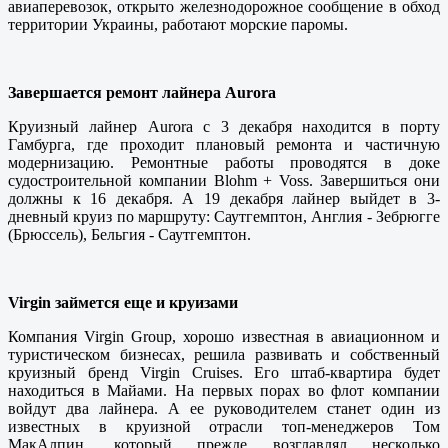
авиаперевозок, открыто железнодорожное сообщение в обход
территории Украины, работают морские паромы.
Завершается ремонт лайнера Aurora
Круизный лайнер Aurora с 3 декабря находится в порту
Гамбурга, где проходит плановый ремонта и частичную
модернизацию. Ремонтные работы проводятся в доке
судостроительной компании Blohm + Voss. Завершиться они
должны к 16 декабря. А 19 декабря лайнер выйдет в 3-
дневный круиз по маршруту: Саутгемптон, Англия - Зебрюгге
(Брюссель), Бельгия - Саутгемптон.
Virgin займется еще и круизами
Компания Virgin Group, хорошо известная в авиационном и
туристическом бизнесах, решила развивать и собственный
круизный бренд Virgin Cruises. Его штаб-квартира будет
находиться в Майами. На первых порах во флот компании
войдут два лайнера. А ее руководителем станет один из
известных в круизной отрасли топ-менеджеров Том
МакАлпин, который прежде возглавлял несколько