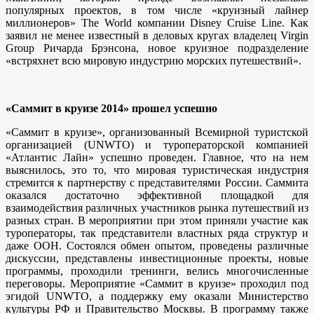
популярных проектов, в том числе «круизный лайнер
миллионеров» The World компании Disney Cruise Line. Как
заявил не менее известный в деловых кругах владелец Virgin
Group Ричарда Брэнсона, новое круизное подразделение
«встряхнет всю мировую индустрию морских путешествий».
«Саммит в круизе 2014» прошел успешно
«Саммит в круизе», организованный Всемирной туристской
организацией (UNWTO) и туроператорской компанией
«Атлантис Лайн» успешно проведен. Главное, что на нем
выяснилось, это то, что мировая туристическая индустрия
стремится к партнерству с представителями России. Саммита
оказался достаточно эффективной площадкой для
взаимодействия различных участников рынка путешествий из
разных стран. В мероприятии при этом приняли участие как
туроператоры, так представители властных ряда структур и
даже ООН. Состоялся обмен опытом, проведены различные
дискуссии, представлены инвестиционные проекты, новые
программы, проходили тренинги, велись многочисленные
переговоры. Мероприятие «Саммит в круизе» проходил под
эгидой UNWTO, а поддержку ему оказали Министерство
культуры РФ и Правительство Москвы. В программу также