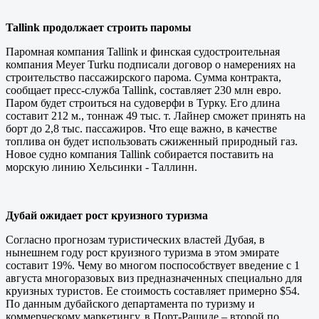
Tallink продолжает строить паромы
Паромная компания Tallink и финская судостроительная
компания Meyer Turku подписали договор о намерениях на
строительство пассажирского парома. Сумма контракта,
сообщает пресс-служба Tallink, составляет 230 млн евро.
Паром будет строиться на судоверфи в Турку. Его длина
составит 212 м., тоннаж 49 тыс. т. Лайнер сможет принять на
борт до 2,8 тыс. пассажиров. Что еще важно, в качестве
топлива он будет использовать сжиженный природный газ.
Новое судно компания Tallink собирается поставить на
морскую линию Хельсинки - Таллинн.
Дубай ожидает рост круизного туризма
Согласно прогнозам туристических властей Дубая, в
нынешнем году рост круизного туризма в этом эмирате
составит 19%. Чему во многом поспособствует введение с 1
августа многоразовых виз предназначенных специально для
круизных туристов. Ее стоимость составляет примерно $54.
По данным дубайского департамента по туризму и
коммерческому маркетингу, в Порт-Рашиде – второй по