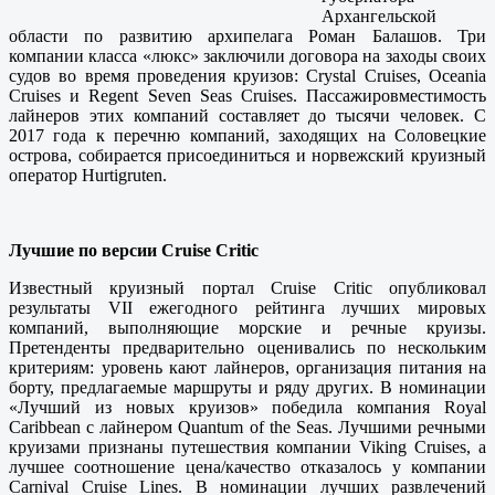
Архангельской
области по развитию архипелага Роман Балашов. Три
компании класса «люкс» заключили договора на заходы своих
судов во время проведения круизов: Сrystal Cruises, Oceania
Cruises и Regent Seven Seas Cruises. Пассажировместимость
лайнеров этих компаний составляет до тысячи человек. С
2017 года к перечню компаний, заходящих на Соловецкие
острова, собирается присоединиться и норвежский круизный
оператор Hurtigruten.
Лучшие по версии Cruise Critic
Известный круизный портал Cruise Critic опубликовал
результаты VII ежегодного рейтинга лучших мировых
компаний, выполняющие морские и речные круизы.
Претенденты предварительно оценивались по нескольким
критериям: уровень кают лайнеров, организация питания на
борту, предлагаемые маршруты и ряду других. В номинации
«Лучший из новых круизов» победила компания Royal
Caribbean с лайнером Quantum of the Seas. Лучшими речными
круизами признаны путешествия компании Viking Cruises, а
лучшее соотношение цена/качество отказалось у компании
Carnival Cruise Lines. В номинации лучших развлечений