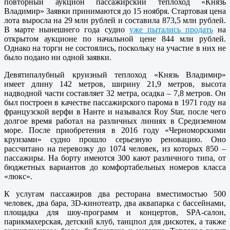
повторный аукцион пассажирский теплоход «Князь
Владимир» Заявки принимаются до 15 ноября. Стартовая цена
лота выросла на 29 млн рублей и составила 873,5 млн рублей.
В марте нынешнего года судно
уже пытались продать
на
открытом аукционе по начальной цене 844 млн рублей.
Однако на торги не состоялись, поскольку на участие в них не
было подано ни одной заявки.
Девятипалубный круизный теплоход «Князь Владимир»
имеет длину 142 метров, ширину 21,9 метров, высота
надводной части составляет 32 метра, осадка – 7,8 метров. Он
был построен в качестве пассажирского парома в 1971 году на
французской верфи в Нанте и назывался Roy Star, после чего
долгое время работал на различных линиях в Средиземном
море. После приобретения в 2016 году «Черноморскими
круизами» судно прошло серьезную реновацию. Оно
рассчитано на перевозку до 1074 человек, из которых 850 –
пассажиры. На борту имеются 300 кают различного типа, от
бюджетных вариантов до комфортабельных номеров класса
«люкс».
К услугам пассажиров два ресторана вместимостью 500
человек, два бара, 3D-кинотеатр, два аквапарка с бассейнами,
площадка для шоу-программ и концертов, SPA-салон,
парикмахерская, детский клуб, танцпол для дискотек, а также