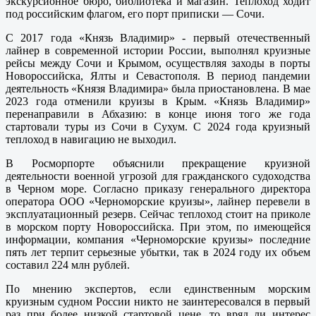
экскурсионное бюро, библиотека и магазин. Теплоход ходит
под российским флагом, его порт приписки — Сочи.
С 2017 года «Князь Владимир» - первый отечественный
лайнер в современной истории России, выполнял круизные
рейсы между Сочи и Крымом, осуществляя заходы в порты
Новороссийска, Ялты и Севастополя. В период пандемии
деятельность «Князя Владимира» была приостановлена. В мае
2023 года отменили круизы в Крым. «Князь Владимир»
перенаправили в Абхазию: в конце июня того же года
стартовали туры из Сочи в Сухум. С 2024 года круизный
теплоход в навигацию не выходил.
В Росморпорте объяснили прекращение круизной
деятельности военной угрозой для гражданского судоходства
в Черном море. Согласно приказу генерального директора
оператора ООО «Черноморские круизы», лайнер перевели в
эксплуатационный резерв. Сейчас теплоход стоит на приколе
в морском порту Новороссийска. При этом, по имеющейся
информации, компания «Черноморские круизы» последние
пять лет терпит серьезные убытки, так в 2024 году их объем
составил 224 млн рублей.
По мнению экспертов, если единственным морским
круизным судном России никто не заинтересовался в первый
раз при более низкой стартовой цене, то вряд ли интерес