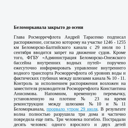
Беломорканала закрыто до осени
Глава Росморречфлота Андрей Тарасенко подписал
распоряжение, согласно которому на участке 1246 - 1255
км Беломорско-Балтийского канала с 29 июля по 1
сентября вводится запрет на движение судов. Кроме
того, ФГБУ «Администрация Беломорско-Онежского
бассейна внутренних водных путей» поручено
ежесуточно информировать управление внутреннего
водного транспорта Росморречфлота об уровнях воды и
фактических глубинах между шлюзами канала № 10 - 11.
Контроль за исполнением распоряжения возложен на
заместителя руководителя Росморречфлота Константина
Анисимова. Напомним, временную перемычку,
установленную на плотине № 23 на время
реконструкции между шлюзами №10 и №11
Беломорканала,
прорвало утром 29 июля
. В результате
волна полностью разрушила три дома и частично
повредила еще пять. Три человека погибло. Пострадали
десять человек: одного взрослого и двух детей