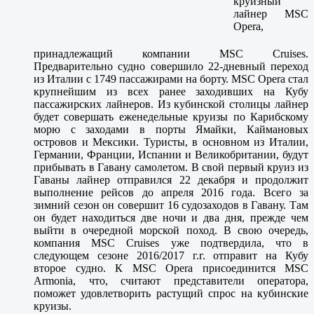
круизный
лайнер MSC
Opera,
принадлежащий компании MSC Cruises.
Предварительно судно совершило 22-дневный переход
из Италии с 1749 пассажирами на борту. MSC Opera стал
крупнейшим из всех ранее заходивших на Кубу
пассажирских лайнеров. Из кубинской столицы лайнер
будет совершать еженедельные круизы по Карибскому
морю с заходами в порты Ямайки, Каймановых
островов и Мексики. Туристы, в основном из Италии,
Германии, Франции, Испании и Великобритании, будут
прибывать в Гавану самолетом. В свой первый круиз из
Гаваны лайнер отправился 22 декабря и продолжит
выполнение рейсов до апреля 2016 года. Всего за
зимний сезон он совершит 16 судозаходов в Гавану. Там
он будет находиться две ночи и два дня, прежде чем
выйти в очередной морской поход. В свою очередь,
компания MSC Cruises уже подтвердила, что в
следующем сезоне 2016/2017 г.г. отправит на Кубу
второе судно. К MSC Opera присоединится MSC
Armonia, что, считают представители оператора,
поможет удовлетворить растущий спрос на кубинские
круизы.