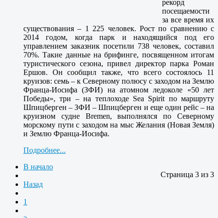
рекорд
посещаемости
за все время их
существования – 1 225 человек. Рост по сравнению с
2014 годом, когда парк и находящийся под его
управлением заказник посетили 738 человек, составил
70%. Такие данные на брифинге, посвященном итогам
туристического сезона, привел директор парка Роман
Ершов. Он сообщил также, что всего состоялось 11
круизов: семь – к Северному полюсу с заходом на Землю
Франца-Иосифа (ЗФИ) на атомном ледоколе «50 лет
Победы», три – на теплоходе Sea Spirit по маршруту
Шпицберген – ЗФИ – Шпицберген и еще один рейс – на
круизном судне Bremen, выполнялся по Северному
морскому пути с заходом на мыс Желания (Новая Земля)
и Землю Франца-Иосифа.
Подробнее...
В начало
Страница 3 из 3
Назад
1