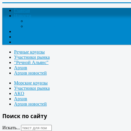
Главная
Новости
Круизные новости
Новости компаний
О проекте
Контакты
Поиск круизов
Речные круизы
Участники рынка
"Речной Альянс"
Архив
Архив новостей
Морские круизы
Участники рынка
АКО
Архив
Архив новостей
Поиск по сайту
Искать...