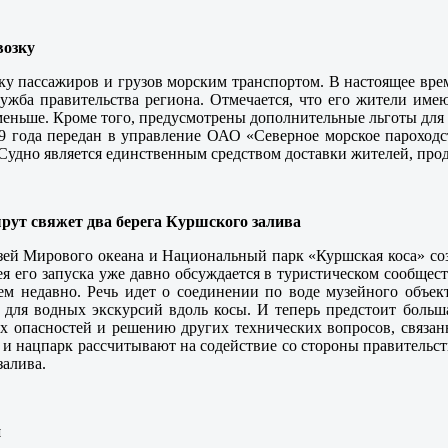
возку
ку пассажиров и грузов морским транспортом. В настоящее вре
лужба правительства региона. Отмечается, что его жители им
 меньше. Кроме того, предусмотрены дополнительные льготы для
19 года передан в управление ОАО «Северное морское пароходс
Судно является единственным средством доставки жителей, про
ут свяжет два берега Куршского залива
ей Мирового океана и Национальный парк «Куршская коса» со
ея его запуска уже давно обсуждается в туристическом сообще
ем недавно. Речь идет о соединении по воде музейного объек
 для водных экскурсий вдоль косы. И теперь предстоит больш
 опасностей и решению других технических вопросов, связанн
 и нацпарк рассчитывают на содействие со стороны правительст
залива.
и