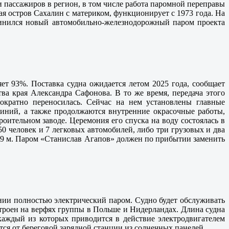
и пассажиров в регион, в том числе работа паромной переправы
 остров Сахалин с материком, функционирует с 1973 года. На
единился новый автомобильно-железнодорожный паром проекта
яет 93%. Поставка судна ожидается летом 2025 года, сообщает
ва края Александра Сафонова. В то же время, передача этого
ократно переносилась. Сейчас на нем установлены главные
линий, а также продолжаются внутренние окрасочные работы,
оительном заводе. Церемония его спуска на воду состоялась в
 50 человек и 7 легковых автомобилей, либо три грузовых и два
0,9 м. Паром «Станислав Агапов» должен по прибытии заменить
ании полностью электрический паром. Судно будет обслуживать
роен на верфях группы в Польше и Нидерландах. Длина судна
каждый из которых приводится в действие электродвигателем
ся от береговой зарядной станции из солнечных панелей.