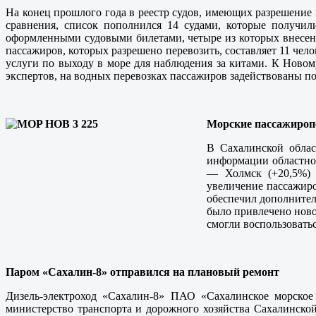
На конец прошлого года в реестр судов, имеющих разрешение 
сравнения, список пополнился 14 судами, которые получи
оформленными судовыми билетами, четыре из которых внесены 
пассажиров, которых разрешено перевозить, составляет 11 чел
услуги по выходу в море для наблюдения за китами. К Новому
экспертов, на водных перевозках пассажиров задействованы по
Морские пассажироп
В Сахалинской облас
информации областног
— Холмск (+20,5%) 
увеличение пассажиро
обеспечил дополните
было привлечено ново
смогли воспользоватьс
Паром «Сахалин-8» отправился на плановый ремонт
Дизель-электроход «Сахалин-8» ПАО «Сахалинское морское
министерство транспорта и дорожного хозяйства Сахалинско