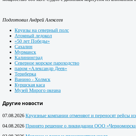
Подготовил Андрей Алексеев
Круизы на северный полс
Атомный ледокол
«50 лет Победы»
Сахалин
Мурманск
Калининград
Северное морское пароходство
паром «Александр Деев»
Териберка
Ванино - Холмск
Куршская каса
Музей Мирого океана
Другие новости
07.08.2026
Круизные компании отменяют и переносят рейсы из
04.08.2026
Принято решение о ликвидации ООО «Черноморски