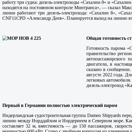
работу три судна: дизель-электроходы «Сахалин-9» и «Сахалин
находятся на постоянном контроле Минтранса», — сказал Мак
линии работают три дизель-электрохода: «Сахалин 8», «Сах
CNF11CPD «Александр Деев». Планируется выход на линию вт
Общая готовность с
Готовность парома «С
правительство регион
автопассажирского п
двигатели, в настоя
сказано в сообщении.
августе 2022 года. Дл
легковых автомобиля.
дизель-электроход «К
Первый в Германии полностью электрический паром
Нидерландская судостроительная группа Damen Shipyards пере
линию между Норддайхом и Нордернеем в Северном море. Как
составляет 32 м, вместимость — до 150 пассажиров, скорос
мощностью 600 кВт. Судно с двойным корпусом из алюминия отл