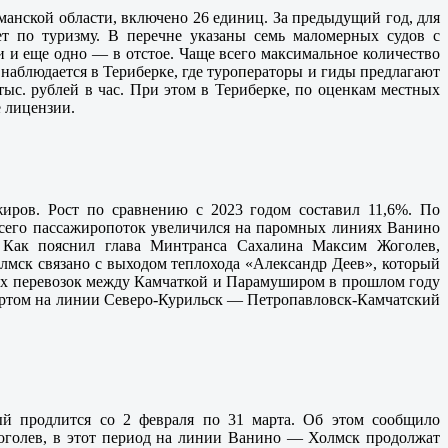
манской области, включено 26 единиц. За предыдущий год, для
т по туризму. В перечне указаны семь маломерных судов с
и и еще одно — в отстое. Чаще всего максимальное количество
 наблюдается в Териберке, где туроператоры и гиды предлагают
тыс. рублей в час. При этом в Териберке, по оценкам местных
е лицензии.
жиров. Рост по сравнению с 2023 годом составил 11,6%. По
всего пассажиропоток увеличился на паромных линиях Ванино
 Как пояснил глава Минтранса Сахалина Максим Жоголев,
лмск связано с выходом теплохода «Александр Деев», который
их перевозок между Камчаткой и Парамуширом в прошлом году
ортом на линии Северо-Курильск — Петропавловск-Камчатский
ый продлится со 2 февраля по 31 марта. Об этом сообщило
Жоголев, в этот период на линии Ванино — Холмск продолжат