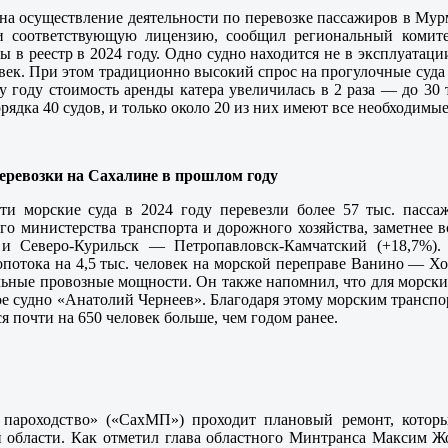
на осуществление деятельности по перевозке пассажиров в Мур
ли соответствующую лицензию, сообщил региональный комите
в реестр в 2024 году. Одно судно находится не в эксплуатаци
овек. При этом традиционно высокий спрос на прогулочные суда
 году стоимость аренды катера увеличилась в 2 раза — до 30 
рядка 40 судов, и только около 20 из них имеют все необходимы
еревозки на Сахалине в прошлом году
ти морские суда в 2024 году перевезли более 57 тыс. пасса
о министерства транспорта и дорожного хозяйства, заметнее 
и Северо-Курильск — Петропавловск-Камчатский (+18,7%).
потока на 4,5 тыс. человек на морской переправе Ванино — Хо
льные провозные мощности. Он также напомнил, что для морск
е судно «Анатолий Чернеев». Благодаря этому морским трансп
я почти на 650 человек больше, чем годом ранее.
 пароходство» («СахМП») проходит плановый ремонт, котор
й области. Как отметил глава областного Минтранса Максим 