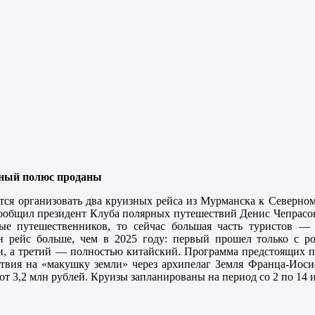
рный полюс проданы
тся организовать два круизных рейса из Мурманска к Северном
ообщил президент Клуба полярных путешествий Денис Чепрасов.
ые путешественников, то сейчас большая часть туристов —
н рейс больше, чем в 2025 году: первый прошел только с р
, а третий — полностью китайский. Программа предстоящих по
твия на «макушку земли» через архипелаг Земля Франца-Иосиф
от 3,2 млн рублей. Круизы запланированы на период со 2 по 14 и