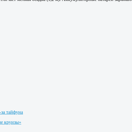
-за тайфуна
е круизы»