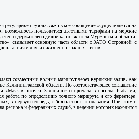
мя регулярное грузопассажирское сообщение осуществляется на
еют возможность пользоваться льготными тарифами на морские
 детей и держателей единой карты жителя Мурманской области.
тво», связывает основную часть области с ЗАТО Островной, с
довольствия и других жизненно важных грузов.
здают совместный водный маршрут через Куршский залив. Как
стве Калининградской области. Но соответствующее соглашение
та «Маяк в поселке Заливино» и причала в поселке Рыбачий,
ая работа по определению точного маршрута и его фарватера,
ых, в первую очередь, с безопасностью плавания. При этом в
ва региона и федеральных служб, в ведении которых находится