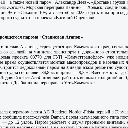
-10», а также новый паром «Александр Деев». «Доставка грузов 
сим Жоголев. Морская переправа Ванино — Холмск, соединяющая
алин 9» и «Сахалин 10», а с сентября 2023 года к ним присо
орого судна этого проекта «Василий Ощепков».
троящегося парома «Станислав Агапов»
танислав Агапов», строящегося для Камчатского края, составл
а со ссылкой на министра транспорта и дорожного строительст
арома проекта 03770 для ГУП «Камчаттрансфлот» уже неодн
щее время осуществляется монтаж маслопроводов и кабельных 
 Строится ледокольный паром на Ливадийском ремонтно-судостр
ина судна составляет 34,8 м, ширина — 9,8 м. Вместимость - до
 Ледовый класс Arc4 позволяет работать во льдах толщиной до 
апитан Драбкин» на переправе в Усть-Камчатске.
дала оператору флота AG Reederei Norden-Frisia первый в Герм
 сообщила пресс-служба Damen, паром катамаранного типа пост
ть — до 12 узлов. Паром работает с двумя гребными винтами, 
ичает мелкая осадка (1,2 м). Аккумуляторные батареи заряжают