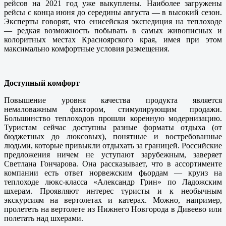
рейсов на 2021 год уже выкуплены. Наиболее загружены
рейсы с конца июня до середины августа — в высокий сезон.
Эксперты говорят, что енисейская экспедиция на теплоходе
— редкая возможность побывать в самых живописных и
колоритных местах Красноярского края, имея при этом
максимально комфортные условия размещения.
Доступный комфорт
Повышение уровня качества продукта является
немаловажным фактором, стимулирующим продажи.
Большинство теплоходов прошли коренную модернизацию.
Туристам сейчас доступны разные форматы отдыха (от
бюджетных до люксовых), понятные и востребованные
людьми, которые привыкли отдыхать за границей. Российские
предложения ничем не уступают зарубежным, заверяет
Светлана Гончарова. Она рассказывает, что в ассортименте
компании есть ответ норвежским фьордам — круиз на
теплоходе люкс-класса «Александр Грин» по Ладожским
шхерам. Проявляют интерес туристы и к необычным
экскурсиям на вертолетах и катерах. Можно, например,
пролететь на вертолете из Нижнего Новгорода в Дивеево или
полетать над шхерами.