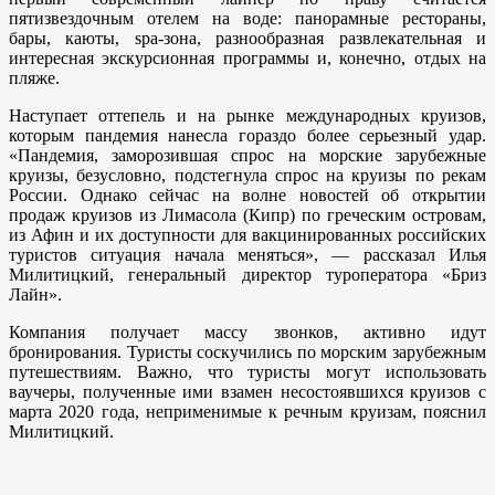
пятизвездочным отелем на воде: панорамные рестораны,
бары, каюты, spa-зона, разнообразная развлекательная и
интересная экскурсионная программы и, конечно, отдых на
пляже.
Наступает оттепель и на рынке международных круизов,
которым пандемия нанесла гораздо более серьезный удар.
«Пандемия, заморозившая спрос на морские зарубежные
круизы, безусловно, подстегнула спрос на круизы по рекам
России. Однако сейчас на волне новостей об открытии
продаж круизов из Лимасола (Кипр) по греческим островам,
из Афин и их доступности для вакцинированных российских
туристов ситуация начала меняться», — рассказал Илья
Милитицкий, генеральный директор туроператора «Бриз
Лайн».
Компания получает массу звонков, активно идут
бронирования. Туристы соскучились по морским зарубежным
путешествиям. Важно, что туристы могут использовать
ваучеры, полученные ими взамен несостоявшихся круизов с
марта 2020 года, неприменимые к речным круизам, пояснил
Милитицкий.