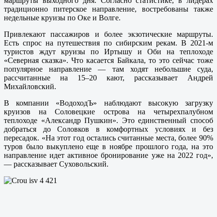
маршруты выходного дня. Согласно статистике, в лидерах
традиционно питерское направление, востребованы также
недельные круизы по Оке и Волге.
Привлекают пассажиров и более экзотические маршруты.
Есть спрос на путешествия по сибирским рекам. В 2021-м
туристов ждут круизы по Иртышу и Оби на теплоходе
«Северная сказка». Что касается Байкала, то это сейчас тоже
популярное направление — там ходят небольшие суда,
рассчитанные на 15–20 кают, рассказывает Андрей
Михайловский.
В компании «ВодоходЪ» наблюдают высокую загрузку
круизов на Соловецкие острова на четырехпалубном
теплоходе «Александр Пушкин». Это единственный способ
добраться до Соловков в комфортных условиях и без
пересадок. «На этот год остались считанные места, более 90%
туров было выкуплено еще в ноябре прошлого года, на это
направление идет активное бронирование уже на 2022 год»,
— рассказывает Суховольский.