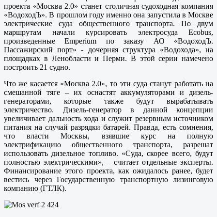
проекта «Москва 2.0» станет столичная судоходная компания
«ВодоходЪ». В прошлом году именно она запустила в Москве
электрические суда общественного транспорта. По двум
маршрутам начали курсировать электросуда Ecobus,
произведенные Emperium по заказу АО «ВодоходЪ.
Пассажирский порт» - дочерняя структура «Водохода», на
площадках в Ленобласти и Перми. В этой серии намечено
построить 21 судно.
Что же касается «Москва 2.0», то эти суда станут работать на
смешанной тяге – их оснастят аккумуляторами и дизель-
генераторами, которые также будут вырабатывать
электричество. Дизель-генератор в данной концепции
увеличивает дальность хода и служит резервным источником
питания на случай разрядки батарей. Правда, есть сомнения,
что власти Москвы, взявшие курс на полную
электрификацию общественного транспорта, разрешат
использовать дизельное топливо. «Суда, скорее всего, будут
полностью электрическими», – считает отдельные эксперты.
Финансирование этого проекта, как ожидалось ранее, будет
вестись через Государственную транспортную лизинговую
компанию (ГТЛК).