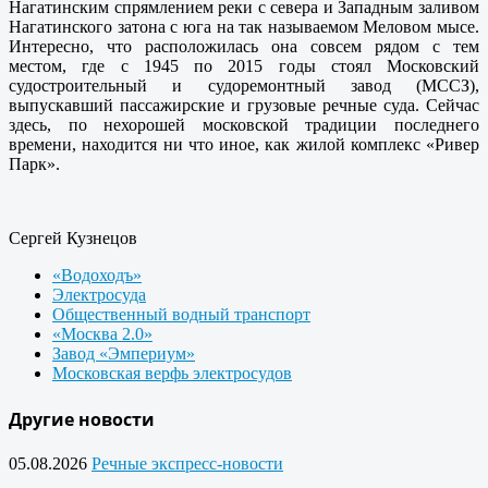
Нагатинским спрямлением реки с севера и Западным заливом
Нагатинского затона с юга на так называемом Меловом мысе.
Интересно, что расположилась она совсем рядом с тем
местом, где с 1945 по 2015 годы стоял Московский
судостроительный и судоремонтный завод (МССЗ),
выпускавший пассажирские и грузовые речные суда. Сейчас
здесь, по нехорошей московской традиции последнего
времени, находится ни что иное, как жилой комплекс «Ривер
Парк».
Сергей Кузнецов
«Водоходъ»
Электросуда
Общественный водный транспорт
«Москва 2.0»
Завод «Эмпериум»
Московская верфь электросудов
Другие новости
05.08.2026
Речные экспресс-новости