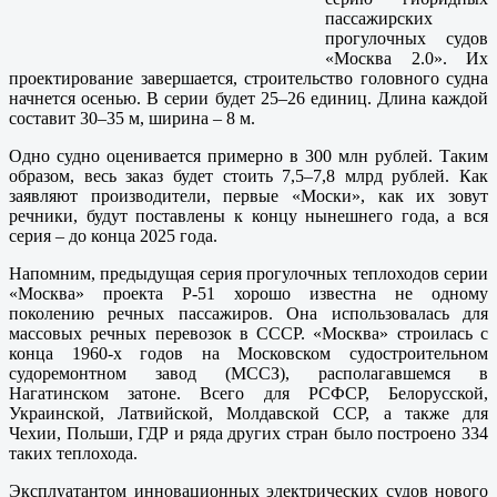
пассажирских
прогулочных судов
«Москва 2.0». Их
проектирование завершается, строительство головного судна
начнется осенью. В серии будет 25–26 единиц. Длина каждой
составит 30–35 м, ширина – 8 м.
Одно судно оценивается примерно в 300 млн рублей. Таким
образом, весь заказ будет стоить 7,5–7,8 млрд рублей. Как
заявляют производители, первые «Моски», как их зовут
речники, будут поставлены к концу нынешнего года, а вся
серия – до конца 2025 года.
Напомним, предыдущая серия прогулочных теплоходов серии
«Москва» проекта Р-51 хорошо известна не одному
поколению речных пассажиров. Она использовалась для
массовых речных перевозок в СССР. «Москва» строилась с
конца 1960-х годов на Московском судостроительном
судоремонтном завод (МССЗ), располагавшемся в
Нагатинском затоне. Всего для РСФСР, Белорусской,
Украинской, Латвийской, Молдавской ССР, а также для
Чехии, Польши, ГДР и ряда других стран было построено 334
таких теплохода.
Эксплуатантом инновационных электрических судов нового