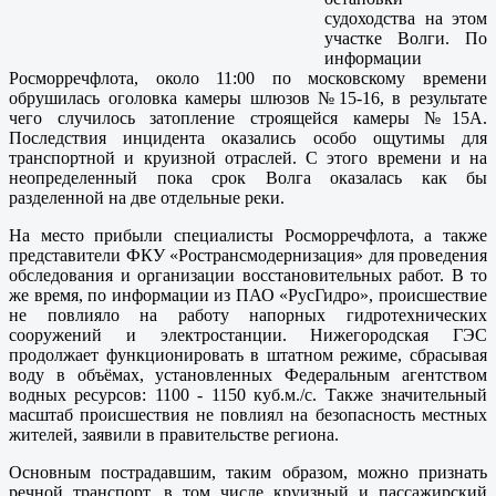
судоходства на этом
участке Волги. По
информации
Росморречфлота, около 11:00 по московскому времени
обрушилась оголовка камеры шлюзов №15-16, в результате
чего случилось затопление строящейся камеры №15А.
Последствия инцидента оказались особо ощутимы для
транспортной и круизной отраслей. С этого времени и на
неопределенный пока срок Волга оказалась как бы
разделенной на две отдельные реки.
На место прибыли специалисты Росморречфлота, а также
представители ФКУ «Ространсмодернизация» для проведения
обследования и организации восстановительных работ. В то
же время, по информации из ПАО «РусГидро», происшествие
не повлияло на работу напорных гидротехнических
сооружений и электростанции. Нижегородская ГЭС
продолжает функционировать в штатном режиме, сбрасывая
воду в объёмах, установленных Федеральным агентством
водных ресурсов: 1100 - 1150 куб.м./с. Также значительный
масштаб происшествия не повлиял на безопасность местных
жителей, заявили в правительстве региона.
Основным пострадавшим, таким образом, можно признать
речной транспорт, в том числе круизный и пассажирский