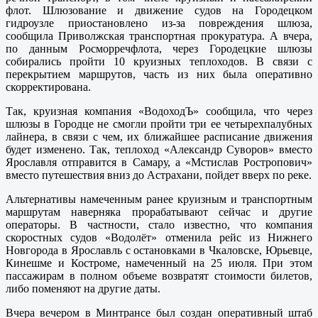
флот. Шлюзование и движение судов на Городецком
гидроузле приостановлено из-за повреждения шлюза,
сообщила Приволжская транспортная прокуратура. А вчера,
по данным Росморречфлота, через Городецкие шлюзы
собирались пройти 10 круизных теплоходов. В связи с
перекрытием маршрутов, часть из них была оперативно
скорректирована.
Так, круизная компания «ВодоходЪ» сообщила, что через
шлюзы в Городце не смогли пройти три ее четырехпалубных
лайнера, в связи с чем, их ближайшее расписание движения
будет изменено. Так, теплоход «Александр Суворов» вместо
Ярославля отправится в Самару, а «Мстислав Ростропович»
вместо путешествия вниз до Астрахани, пойдет вверх по реке.
Альтернативы намеченным ранее круизным и транспортным
маршрутам наверняка прорабатывают сейчас и другие
операторы. В частности, стало известно, что компания
скоростных судов «Водолёт» отменила рейс из Нижнего
Новгорода в Ярославль с остановками в Чкаловске, Юрьевце,
Кинешме и Костроме, намеченный на 25 июля. При этом
пассажирам в полном объеме возвратят стоимости билетов,
либо поменяют на другие даты.
Вчера вечером в Минтрансе был создан оперативный штаб