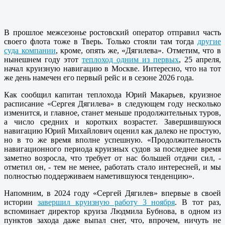
В прошлое межсезонье ростовский оператор отправил часть
своего флота тоже в Тверь. Только стояли там тогда
другие
суда компании
, кроме, опять же, «Дягилева». Отметим, что в
нынешнем году этот
теплоход одним из первых
, 25 апреля,
начал круизную навигацию в Москве. Интересно, что на тот
же день намечен его первый рейс и в сезоне 2026 года.
Как сообщил капитан теплохода Юрий Макарьев, круизное
расписание «Сергея Дягилева» в следующем году несколько
изменится, и главное, станет меньше продолжительных туров,
а число средних и коротких возрастет. Завершившуюся
навигацию Юрий Михайлович оценил как далеко не простую,
но в то же время вполне успешную. «Продолжительность
навигационного периода круизных судов за последнее время
заметно возросла, что требует от нас большей отдачи сил, -
отметил он, - тем не менее, работать стало интересней, и мы
полностью поддерживаем наметившуюся тенденцию».
Напомним, в 2024 году «Сергей Дягилев» впервые в своей
истории
завершил круизную работу 3 ноября
. В тот раз,
вспоминает директор круиза Людмила Бубнова, в одном из
пунктов захода даже выпал снег, что, впрочем, ничуть не