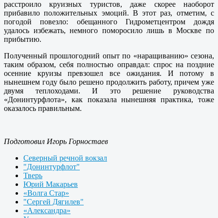
расстроило круизных туристов, даже скорее наоборот
прибавило положительных эмоций. В этот раз, отметим, с
погодой повезло: обещанного Гидрометцентром дождя
удалось избежать, немного поморосило лишь в Москве по
прибытию.
Полученный прошлогодний опыт по «наращиванию» сезона,
таким образом, себя полностью оправдал: спрос на поздние
осенние круизы превзошел все ожидания. И потому в
нынешнем году было решено продолжить работу, причем уже
двумя теплоходами. И это решение руководства
«Донинтурфлота», как показала нынешняя практика, тоже
оказалось правильным.
Подготовил Игорь Горностаев
Северный речной вокзал
"Донинтурфлот"
Тверь
Юрий Макарьев
«Волга Стар»
"Сергей Дягилев"
«Александра»