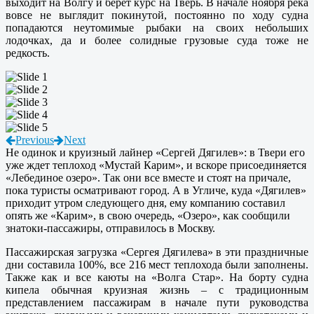
выходит на Волгу и берет курс на Тверь. В начале ноября река
вовсе не выглядит покинутой, постоянно по ходу судна
попадаются неутомимые рыбаки на своих небольших
лодочках, да и более солидные грузовые суда тоже не
редкость.
Previous
Next
Не одинок и круизный лайнер «Сергей Дягилев»: в Твери его
уже ждет теплоход «Мустай Карим», и вскоре присоединяется
«Лебединое озеро». Так они все вместе и стоят на причале,
пока туристы осматривают город. А в Угличе, куда «Дягилев»
приходит утром следующего дня, ему компанию составил
опять же «Карим», в свою очередь, «Озеро», как сообщили
знатоки-пассажиры, отправилось в Москву.
Пассажирская загрузка «Сергея Дягилева» в эти праздничные
дни составила 100%, все 216 мест теплохода были заполнены.
Также как и все каюты на «Волга Стар». На борту судна
кипела обычная круизная жизнь – с традиционным
представлением пассажирам в начале пути руководства