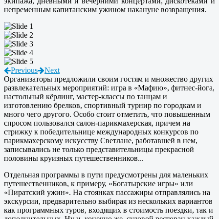
экипажа, дневными и вечерними концертами, дискотеками и
непременным капитанским ужином накануне возвращения.
Previous
Next
Организаторы предложили своим гостям и множество других
развлекательных мероприятий: игра в «Мафию», фитнес-йога,
настольный кёрлинг, мастер-классы по танцам и
изготовлению брелков, спортивный турнир по городкам и
много чего другого. Особо стоит отметить, что повышенным
спросом пользовался салон-парикмахерская, причем на
стрижку к победительнице международных конкурсов по
парикмахерскому искусству Светлане, работавшей в нем,
записывались не только представительницы прекрасной
половины круизных путешественников...
Отдельная программы в пути предусмотрены для маленьких
путешественников, к примеру, «Богатырские игры» или
«Пиратский ужин». На стоянках пассажиры отправлялись на
экскурсии, предварительно выбирая из нескольких вариантов
как программных туров, входящих в стоимость поездки, так и
дополнительных. Ну и, конечно же, судовой ресторан каждый