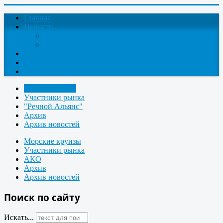
Главная
Новости
Круизные новости
Новости компаний
О проекте
Контакты
Поиск круизов
Речные круизы
Участники рынка
"Речной Альянс"
Архив
Архив новостей
Морские круизы
Участники рынка
АКО
Архив
Архив новостей
Поиск по сайту
Искать...