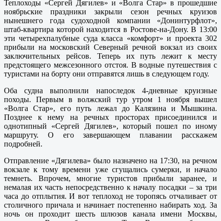
Теплоходы «Сергей Дягилев» и «Волга Стар» в прошедшие
ноябрьские праздники закрыли сезон речных круизов
нынешнего года судоходной компании «Донинтурфлот»,
штаб-квартира которой находится в Ростове-на-Дону. В 13:00
эти четырехпалубные суда класса «комфорт» и проекта 302
прибыли на московский Северный речной вокзал из своих
заключительных рейсов. Теперь их путь лежит к месту
предстоящего межсезонного отстоя. В водные путешествия с
туристами на борту они отправятся лишь в следующем году.
Оба судна выполнили напоследок 4-дневные круизные
походы. Первым в волжский тур утром 1 ноября вышел
«Волга Стар», его путь лежал до Калязина и Мышкина.
Позднее к нему на речных просторах присоединился и
однотипный «Сергей Дягилев», который пошел по иному
маршруту. О его завершающем плавании расскажем
подробней.
Отправление «Дягилева» было назначено на 17:30, на речном
вокзале к тому времени уже сгущались сумерки, и начало
темнеть. Впрочем, многие туристов прибыли заранее, и
немалая их часть непосредственно к началу посадки – за три
часа до отплытия. И вот теплоход не торопясь отчаливает от
столичного причала и начинает постепенно набирать ход. За
ночь он проходит шесть шлюзов канала имени Москвы,