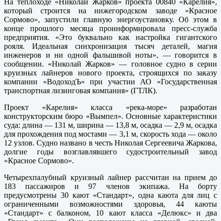
На теплоходе «Николай Жарков» проекта 00840 «Карелия»,
который строится на нижегородском заводе «Красное
Сормово», запустили главную энергоустановку. Об этом в
конце прошлого месяца проинформировала пресс-служба
предприятия. «Это буквально как настройка гигантского
рояля. Идеальная синхронизация тысяч деталей, магия
инженеров и ни одной фальшивой ноты», — говорится в
сообщении. «Николай Жарков» — головное судно в серии
круизных лайнеров нового проекта, строящихся по заказу
компании «ВодоходЪ» при участии АО «Государственная
транспортная лизинговая компания» (ГТЛК).
Проект «Карелия» класса «река-море» разработан
конструкторским бюро «Вымпел». Основные характеристики
суда: длина — 131 м, ширина — 13,8 м, осадка — 2,9 м, осадка
для прохождения под мостами — 3,1 м, скорость хода — около
12 узлов. Судно названо в честь Николая Сергеевича Жаркова,
долгие годы возглавлявшего судостроительный завод
«Красное Сормово».
Четырехпалубный круизный лайнер рассчитан на прием до
183 пассажиров и 97 членов экипажа. На борту
предусмотрены 30 кают «Стандарт», одна каюта для лиц с
ограниченными возможностями здоровья, 44 каюты
«Стандарт» с балконом, 10 кают класса «Делюкс» и два