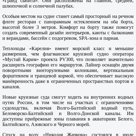
«Гранд сьюита». Они расположены на главной, средней,
шлюпочной и солнечной палубах.
Особым местом на судне станет самый просторный на речном
флоте ресторан с панорамным остеклением на оба борта,
высотой более 3 метров. Комфорт на борту также помогут
создать современный дизайн интерьеров, каюты с балконами
и верандами, бассейн с подогревом, SPA-зона и парная.
Теплоходы «Карелия» имеют морской класс и меньшие
размерения, чем флагманское круизной судно оператора
«Мустай Карим» проекта PV300, что позволяет значительно
расширить географию его маршрутов. Лайнер оснащён двумя
поворотными винторулевыми колонками, вертикальным
форштевнем и транцевой кормой, что обеспечивает высокую
манёвренность даже в ограниченных пространствах портов и
каналов.
Новые круизные суда смогут ходить на внутренних водных
путях России, в том числе на участках с ограничениями
судоходства, включая Волго-Балтийский водный путь,
Беломорско-Балтийский и Волго-Донской каналы. Им
доступны прибрежные зоны плавания в акваториях Белого,
Балтийского, Азовского и Черного морей.
Спуск на воду «Николая Жаркова» состоялся в июле