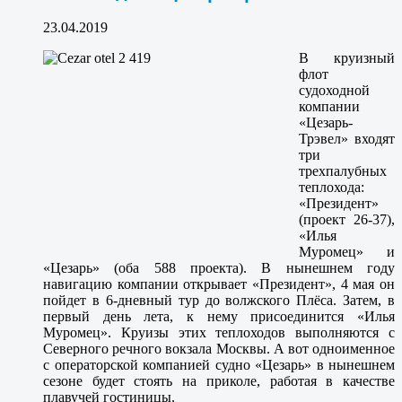
23.04.2019
В круизный
флот
судоходной
компании
«Цезарь-
Трэвел» входят
три
трехпалубных
теплохода:
«Президент»
(проект 26-37),
«Илья
Муромец» и
«Цезарь» (оба 588 проекта). В нынешнем году
навигацию компании открывает «Президент», 4 мая он
пойдет в 6-дневный тур до волжского Плёса. Затем, в
первый день лета, к нему присоединится «Илья
Муромец». Круизы этих теплоходов выполняются с
Северного речного вокзала Москвы. А вот одноименное
с операторской компанией судно «Цезарь» в нынешнем
сезоне будет стоять на приколе, работая в качестве
плавучей гостиницы.