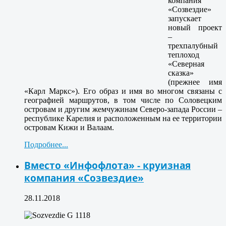
компания
«Созвездие»
запускает
новый проект
–
трехпалубный
теплоход
«Северная
сказка»
(прежнее имя
«Карл Маркс»). Его образ и имя во многом связаны с
географией маршрутов, в том числе по Соловецким
островам и другим жемчужинам Северо-запада России –
республике Карелия и расположенным на ее территории
островам Кижи и Валаам.
Подробнее...
Вместо «Инфофлота» - круизная
компания «Созвездие»
28.11.2018