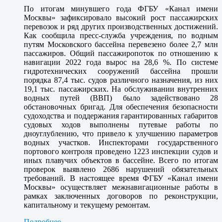
По итогам минувшего года ФГБУ «Канал имени
Москвы» зафиксировало высокий рост пассажирских
перевозок и ряд других производственных достижений.
Как сообщила пресс-служба учреждения, по водным
путям Московского бассейна перевезено более 2,7 млн
пассажиров. Общий пассажиропоток по отношению к
навигации 2022 года вырос на 28,6 %. По системе
гидротехнических сооружений бассейна прошли
порядка 87,4 тыс. судов различного назначения, из них
19,1 тыс. пассажирских. На обслуживании внутренних
водных путей (ВВП) было задействовано 28
обстановочных бригад. Для обеспечения безопасности
судоходства и поддержания гарантированных габаритов
судовых ходов выполнены путевые работы по
дноуглублению, что привело к улучшению параметров
водных участков. Инспекторами государственного
портового контроля проведено 1223 инспекции судов и
иных плавучих объектов в бассейне. Всего по итогам
проверок выявлено 2686 нарушений обязательных
требований. В настоящее время ФГБУ «Канал имени
Москвы» осуществляет межнавигационные работы в
рамках заключенных договоров по реконструкции,
капитальному и текущему ремонтам.
Подробнее...