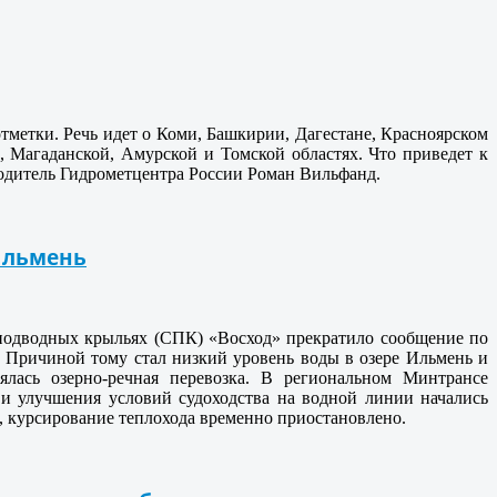
тметки. Речь идет о Коми, Башкирии, Дагестане, Красноярском
 Магаданской, Амурской и Томской областях. Что приведет к
водитель Гидрометцентра России Роман Вильфанд.
Ильмень
 подводных крыльях (СПК) «Восход» прекратило сообщение по
Причиной тому стал низкий уровень воды в озере Ильмень и
лась озерно-речная перевозка. В региональном Минтрансе
 и улучшения условий судоходства на водной линии начались
м, курсирование теплохода временно приостановлено.