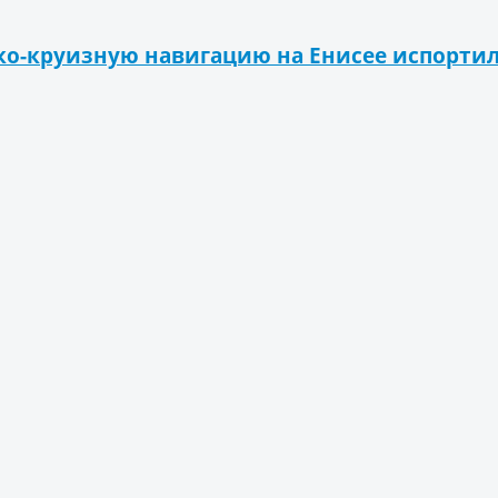
ко-круизную навигацию на Енисее испорти