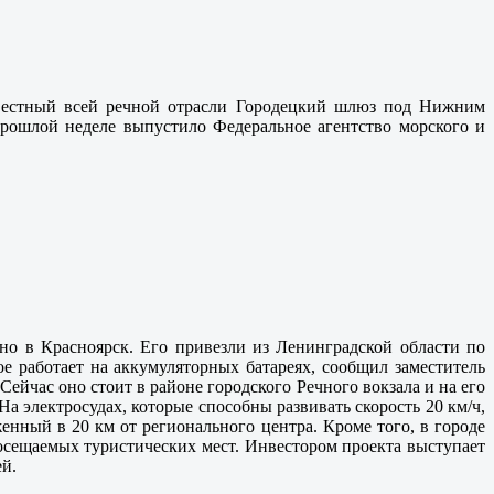
известный всей речной отрасли Городецкий шлюз под Нижним
прошлой неделе выпустило Федеральное агентство морского и
ено в Красноярск. Его привезли из Ленинградской области по
е работает на аккумуляторных батареях, сообщил заместитель
йчас оно стоит в районе городского Речного вокзала и на его
На электросудах, которые способны развивать скорость 20 км/ч,
енный в 20 км от регионального центра. Кроме того, в городе
осещаемых туристических мест. Инвестором проекта выступает
й.