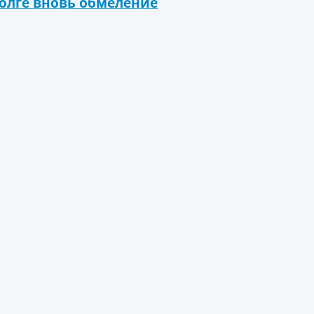
олге вновь обмеление