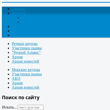
Главная
Новости
Круизные новости
Новости компаний
О проекте
Контакты
Поиск круизов
Речные круизы
Участники рынка
"Речной Альянс"
Архив
Архив новостей
Морские круизы
Участники рынка
АКО
Архив
Архив новостей
Поиск по сайту
Искать...