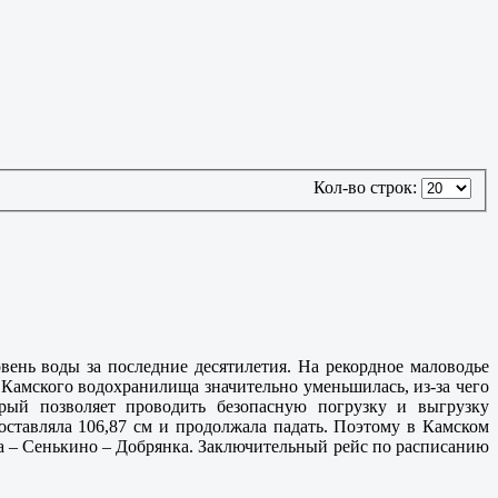
Кол-во строк:
нь воды за последние десятилетия. На рекордное маловодье
на Камского водохранилища значительно уменьшилась, из-за чего
орый позволяет проводить безопасную погрузку и выгрузку
составляла 106,87 см и продолжала падать. Поэтому в Камском
 – Сенькино – Добрянка. Заключительный рейс по расписанию