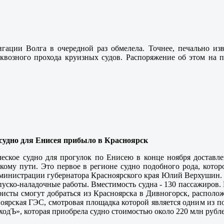
игации Волга в очередной раз обмелела. Точнее, печально 
сквозного прохода круизных судов. Распоряжение об этом на 
судно для Енисея прибыло в Красноярск
ческое судно для прогулок по Енисею в конце ноября доставл
ому пути. Это первое в регионе судно подобного рода, которо
министрации губернатора Красноярского края Юлий Верхушин. Се
пуско-наладочные работы. Вместимость судна - 130 пассажиров. 
исты смогут добраться из Красноярска в Дивногорск, располож
оярская ГЭС, смотровая площадка которой является одним из п
одЪ», которая приобрела судно стоимостью около 220 млн рубле