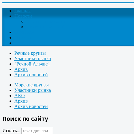
Главная
Новости
Круизные новости
Новости компаний
О проекте
Контакты
Поиск круизов
Речные круизы
Участники рынка
"Речной Альянс"
Архив
Архив новостей
Морские круизы
Участники рынка
АКО
Архив
Архив новостей
Поиск по сайту
Искать...