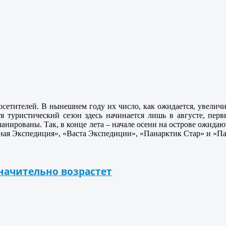
осетителей. В нынешнем году их число, как ожидается, увелич
я туристический сезон здесь начинается лишь в августе, пер
ланированы. Так, в конце лета – начале осени на острове ожид
ная Экспедиция», «Васта Экспедиции», «Панарктик Стар» и «П
начительно возрастет