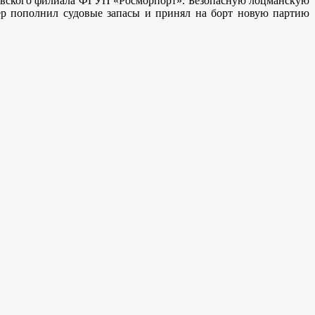
вловского филиала ФГУП «Росморпорт». Безопасную лоцманскую
ер пополнил судовые запасы и принял на борт новую партию