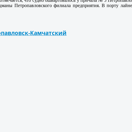
 отмечается, что судно ошвартовалось у причала № 5 Петропа
оцманы Петропавловского филиала предприятия. В порту лайн
ропавловск-Камчатский