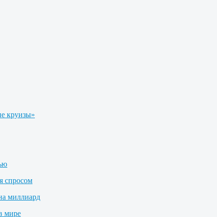
е круизы»
лью
я спросом
на миллиард
в мире