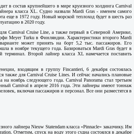
ходит в состав крупнейшего в мире круизного холдинга Carnival
айнера класса XL. Судно назвали Mardi Gras - именем самого
ота еще в 1972 году. Новый морской теплоход будет в шесть раз
плуатацию в 2020 году.
ля Carnival Cruise Line, а также первый в Северной Америке,
ерфи Meyer Turku в Финляндии. Характеристики второго Mardi
варианте может принять на борт 5,2 тыс. пассажиров. Его
шла в ноябре текущего года. Базироваться Mardi Gras будет в
ый терминал. Второй лайнер класса XL намечается поставить
енеции, входящим в группу Fincantieri,
6 декабря
состоялась
ся также для Carnival Cruise Lines. И сейчас начались плановые
а на ноябрь следующего года. Carnival Panorama стал третьим
данный Carnival в апреле 2016 года. Эти лайнеры имеют тоннаж
 человек, включая пассажиров и персонал. Все они разместятся в
ного лайнера Nieuw Statendam класса «Pinnacle» заказчику. Им
ration. Отметим, спуск на воду этого судна состоялся в декабре