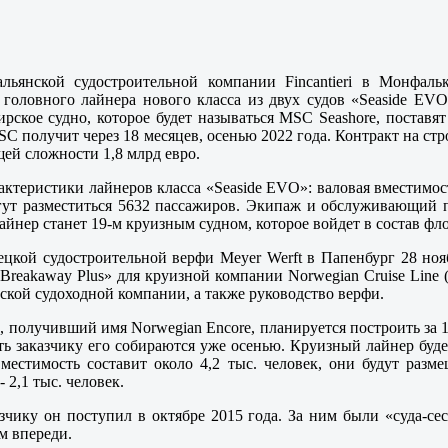
льянской судостроительной компании Fincantieri в Монфаль
 головного лайнера нового класса из двух судов «Seaside EV
рское судно, которое будет называться MSC Seashore, поставят
SC получит через 18 месяцев, осенью 2022 года. Контракт на стр
щей сложности 1,8 млрд евро.
ктеристики лайнеров класса «Seaside EVO»: валовая вместимост
гут разместиться 5632 пассажиров. Экипаж и обслуживающий п
лайнер станет 19-м круизным судном, которое войдет в состав фл
ецкой судостроительной верфи Meyer Werft в Папенбург 28 нояб
«Breakaway Plus» для круизной компании Norwegian Cruise Lin
ской судоходной компании, а также руководство верфи.
 получивший имя Norwegian Encore, планируется построить за 11
ать заказчику его собираются уже осенью. Круизный лайнер буд
 вместимость составит около 4,2 тыс. человек, они будут раз
2,1 тыс. человек.
зчику он поступил в октябре 2015 года. За ним были «суда-сес
ем впереди.