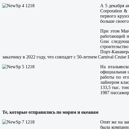
А 5 декабря а
Corporation &
первого круиз
больше своего 
При этом Mard
работающий н
Gras следующ
строительство
Порт-Канавер
заказчику в 2022 году, что совпадет с 50-летием Carnival Cruise 
На итальянск
официальная 
работы по его
лайнером клас
133,5 тыс. то
1987 пассажир
Те, которые отправились по морям и океанам
Опят же на за
была компания