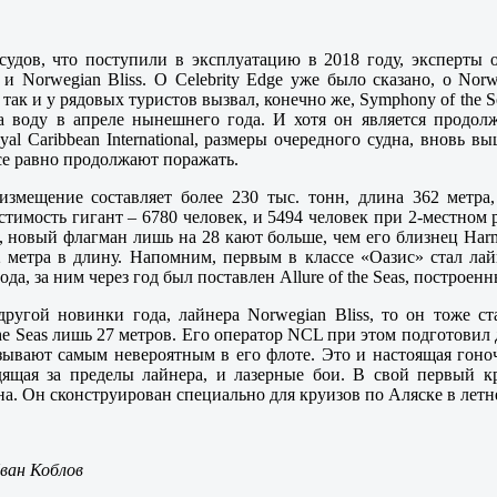
судов, что поступили в эксплуатацию в 2018 году, эксперты 
e и Norwegian Bliss. О Celebrity Edge уже было сказано, о Nor
 так и у рядовых туристов вызвал, конечно же, Symphony of the
 воду в апреле нынешнего года. И хотя он является продолж
al Caribbean International, размеры очередного судна, вновь 
се равно продолжают поражать.
оизмещение составляет более 230 тыс. тонн, длина 362 метра
тимость гигант – 6780 человек, и 5494 человек при 2-местном 
, новый флагман лишь на 28 кают больше, чем его близнец Harmo
метра в длину. Напомним, первым в классе «Оазис» стал лайн
ода, за ним через год был поставлен Allure of the Seas, построе
 другой новинки года, лайнера Norwegian Bliss, то он тоже 
he Seas лишь 27 метров. Его оператор NCL при этом подготовил д
зывают самым невероятным в его флоте. Это и настоящая гоноч
дящая за пределы лайнера, и лазерные бои. В свой первый к
на. Он сконструирован специально для круизов по Аляске в летн
ван Коблов