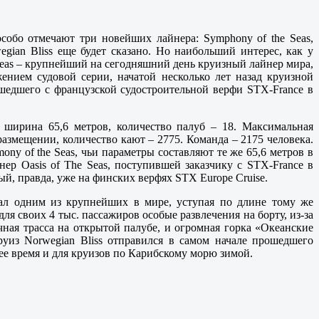
особо отмечают три новейших лайнера: Symphony of the Seas,
wegian Bliss еще будет сказано. Но наибольший интерес, как у
 Seas – крупнейший на сегодняшний день круизный лайнер мира,
ением судовой серии, начатой несколько лет назад круизной
вышедшего с французской судостроительной верфи STX-France в
, ширина 65,6 метров, количество палуб – 18. Максимальная
размещении, количество кают – 2775. Команда – 2175 человека.
ny of the Seas, чьи параметры составляют те же 65,6 метров в
ер Oasis of The Seas, поступившей заказчику с STX-France в
нный, правда, уже на финских верфях STX Europe Cruise.
стал одним из крупнейших в мире, уступая по длине тому же
ля своих 4 тыс. пассажиров особые развлечения на борту, из-за
ная трасса на открытой палубе, и огромная горка «Океанские
руиз Norwegian Bliss отправился в самом начале прошедшего
ее время и для круизов по Карибскому морю зимой.