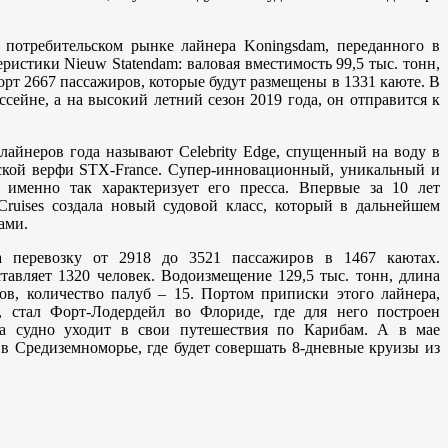
 потребительском рынке лайнера Koningsdam, переданного в
ристики Nieuw Statendam: валовая вместимость 99,5 тыс. тонн,
борт 2667 пассажиров, которые будут размещены в 1331 каюте. В
сейне, а на высокий летний сезон 2019 года, он отправится к
айнеров года называют Celebrity Edge, спущенный на воду в
ской верфи STX-France. Супер-инновационный, уникальный и
именно так характеризует его пресса. Впервые за 10 лет
 Cruises создала новый судовой класс, который в дальнейшем
ами.
на перевозку от 2918 до 3521 пассажиров в 1467 каютах.
тавляет 1320 человек. Водоизмещение 129,5 тыс. тонн, длина
ов, количество палуб – 15. Портом приписки этого лайнера,
, стал Форт-Лодердейл во Флориде, где для него построен
а судно уходит в свои путешествия по Карибам. А в мае
в Средиземноморье, где будет совершать 8-дневные круизы из