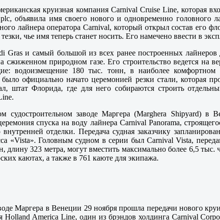
мериканская круизная компания Carnival Cruise Line, которая в
 plc, объявила имя своего нового и одновременно головного л
ного лайнера оператора Carnival, который открыл состав его фл
тезки, чье имя теперь станет носить. Его намечено ввести в экс
i Gras и самый большой из всех ранее построенных лайнеров д
а сжиженном природном газе. Его строительство ведется на в
ие: водоизмещение 180 тыс. тонн, в наиболее комфортном 
 было официально начато церемонией резки стали, которая про
ал, штат Флорида, где для него собираются строить отдельн
Line.
ом судостроительном заводе Маргера (Marghera Shipyard) в В
церемония спуска на воду лайнера
Carnival Panorama
, строящего
 внутренней отделки. Передача судная заказчику запланирован
са «Vista». Головным судном в серии был Carnival Vista, пере
нн, длину 323 метра, могут вместить максимально более 6,5 тыс.
ских каютах, а также в 761 каюте для экипажа.
воде Маргера в Венеции 29 ноября прошла передачи нового круиз
 Holland America Line, один из брэндов холдинга Carnival Corpo