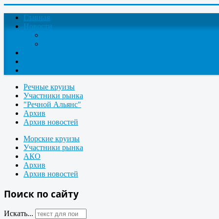
Главная
Новости
Круизные новости
Новости компаний
О проекте
Контакты
Поиск круизов
Речные круизы
Участники рынка
"Речной Альянс"
Архив
Архив новостей
Морские круизы
Участники рынка
АКО
Архив
Архив новостей
Поиск по сайту
Искать...