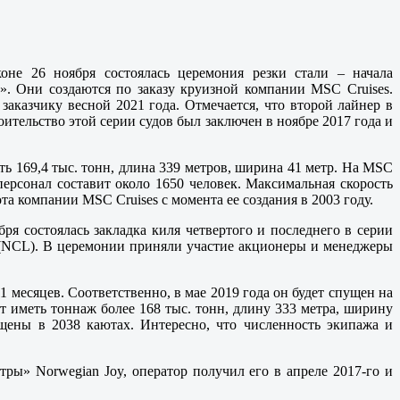
коне 26 ноября состоялась церемония резки стали – начала
O». Они создаются по заказу круизной компании MSC Cruises.
 заказчику весной 2021 года. Отмечается, что второй лайнер в
оительство этой серии судов был заключен в ноябре 2017 года и
ь 169,4 тыс. тонн, длина 339 метров, ширина 41 метр. На MSC
ерсонал составит около 1650 человек. Максимальная скорость
ота компании MSC Cruises с момента ее создания в 2003 году.
ря состоялась закладка киля четвертого и последнего в серии
e (NCL). В церемонии приняли участие акционеры и менеджеры
 месяцев. Соответственно, в мае 2019 года он будет спущен на
ет иметь тоннаж более 168 тыс. тонн, длину 333 метра, ширину
мещены в 2038 каютах. Интересно, что численность экипажа и
тры» Norwegian Joy, оператор получил его в апреле 2017-го и