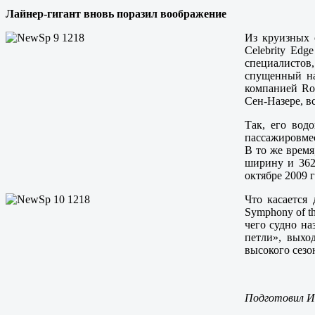
Лайнер-гигант вновь поразил воображение
Из круизных 
Celebrity Edg
специалистов,
спущенный на
компанией Roy
Сен-Назере, в
Так, его вод
пассажировмес
В то же время
ширину и 362 
октябре 2009 г
Что касается
Symphony of t
чего судно на
петли», выхо
высокого сезо
Подготовил И