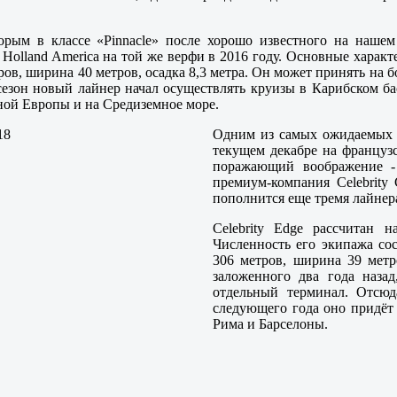
орым в классе «Pinnacle» после хорошо известного на нашем
Holland America на той же верфи в 2016 году. Основные характе
ров, ширина 40 метров, осадка 8,3 метра. Он может принять на 
езон новый лайнер начал осуществлять круизы в Карибском бас
ной Европы и на Средиземное море.
Одним из самых ожидаемых л
текущем декабре на француз
поражающий воображение - 
премиум-компания Celebrity
пополнится еще тремя лайнер
Celebrity Edge рассчитан 
Численность его экипажа сос
306 метров, ширина 39 метр
заложенного два года назад
отдельный терминал. Отсюд
следующего года оно придёт 
Рима и Барселоны.