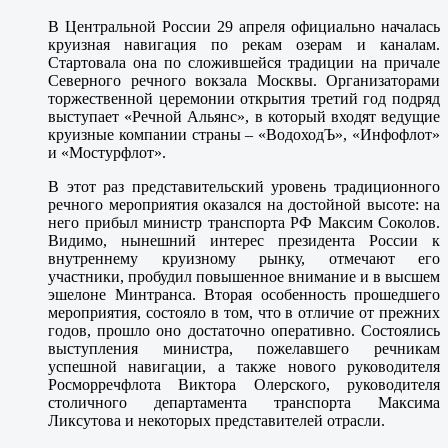
В Центральной России 29 апреля официально началась
круизная навигация по рекам озерам и каналам.
Стартовала она по сложившейся традиции на причале
Северного речного вокзала Москвы. Организаторами
торжественной церемонии открытия третий год подряд
выступает «Речной Альянс», в который входят ведущие
круизные компании страны – «ВодоходЪ», «Инфофлот»
и «Мостурфлот».
В этот раз представительский уровень традиционного
речного мероприятия оказался на достойной высоте: на
него прибыл министр транспорта РФ Максим Соколов.
Видимо, нынешний интерес президента России к
внутреннему круизному рынку, отмечают его
участники, пробудил повышенное внимание и в высшем
эшелоне Минтранса. Вторая особенность прошедшего
мероприятия, состояло в том, что в отличие от прежних
годов, прошло оно достаточно оперативно. Состоялись
выступления министра, пожелавшего речникам
успешной навигации, а также нового руководителя
Росморречфлота Виктора Олерского, руководителя
столичного департамента транспорта Максима
Ликсутова и некоторых представителей отрасли.