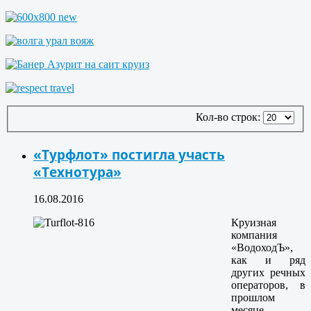
Кол-во строк:
«Турфлот» постигла участь
«Технотура»
16.08.2016
Круизная
компания
«ВодоходЪ»,
как и ряд
других речных
операторов, в
прошлом
месяце