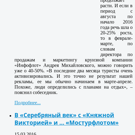
продолжает
расти. И если в
период с
августа по
начало 2016
года речь шла о
20-25% роста,
то в феврале-
марте, по
словам
директора по
продажам и маркетингу круизной компании
«Инфофлот» Андрея Михайловского, можно говорить
уже о 40-50%. «В последние два месяца туристы очень
активизировались. И это точно не результат нашей
рекламы, ее мы обычно начинаем в марте-апреле.
Похоже, люди определились с планами на отдых», –
пояснил собеседник.
Подробнее...
В «Серебряный век» с «Княжной
Викторией» и … «Мостурфлотом»
15.03.2016