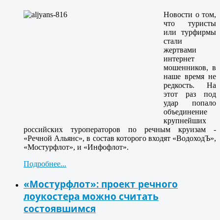
Новости о том,
что туристы
или турфирмы
стали
жертвами
интернет
мошенников, в
наше время не
редкость. На
этот раз под
удар попало
объединение
крупнейших
российских туроператоров по речным круизам -
«Речной Альянс», в состав которого входят «ВодоходЪ»,
«Мостурфлот», и «Инфофлот».
Подробнее...
«Мостурфлот»: проект речного
лоукостера можно считать
состоявшимся