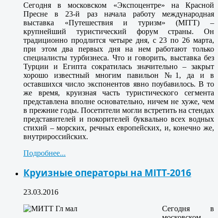
Сегодня в московском «Экспоцентре» на Красной
Пресне в 23-й раз начала работу международная
выставка «Путешествия и туризм» (MITT) –
крупнейший туристический форум страны. Он
традиционно продлится четыре дня, с 23 по 26 марта,
при этом два первых дня на нем работают только
специалисты турбизнеса. Что и говорить, выставка без
Турции и Египта сократилась значительно – закрыт
хорошо известный многим павильон №1, да и в
оставшихся число экспонентов явно поубавилось. В то
же время, круизная часть туристического сегмента
представлена вполне основательно, ничем не хуже, чем
в прежние годы. Посетители могли встретить на стендах
представителей и покорителей буквально всех водных
стихий – морских, речных европейских, и, конечно же,
внутрироссийских.
Подробнее...
Круизные операторы на MITT-2016
23.03.2016
Сегодня в
московском