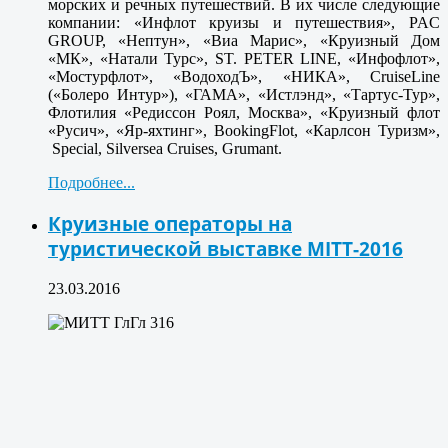
морских и речных путешествий. В их числе следующие
компании: «Инфлот круизы и путешествия», PAC
GROUP, «Нептун», «Виа Марис», «Круизный Дом
«МК», «Натали Турc», ST. PETER LINE, «Инфофлот»,
«Мостурфлот», «ВодоходЪ», «НИКА», CruiseLine
(«Болеро Интур»), «ГАМА», «Истлэнд», «Тартус-Тур»,
Флотилия «Редиссон Роял, Москва», «Круизный флот
«Русич», «Яр-яхтинг», BookingFlot, «Карлсон Туризм»,
Special, Silversea Cruises, Grumant.
Подробнее...
Круизные операторы на
туристической выставке MITT-2016
23.03.2016