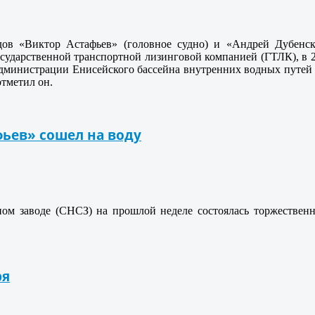
дов «Виктор Астафьев» (головное судно) и «Андрей Дубенски
осударственной транспортной лизинговой компанией (ГТЛК), в 2
администрации Енисейского бассейна внутренних водных путей 
отметил он.
ьев» сошел на воду
ном заводе (СНСЗ) на прошлой неделе состоялась торжественн
ря