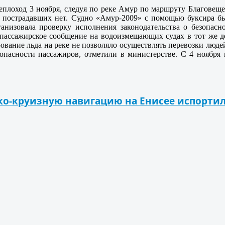
еплоход 3 ноября, следуя по реке Амур по маршруту Благовещ
, пострадавших нет. Судно «Амур-2009» с помощью буксира бы
ганизовала проверку исполнения законодательства о безопас
пассажирское сообщение на водоизмещающих судах в тот же д
вание льда на реке не позволяло осуществлять перевозки люде
зопасности пассажиров, отметили в министерстве. С 4 ноября
ко-круизную навигацию на Енисее испорти