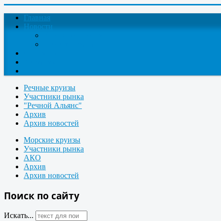
Главная
Новости
Круизные новости
Новости компаний
О проекте
Контакты
Поиск круизов
Речные круизы
Участники рынка
"Речной Альянс"
Архив
Архив новостей
Морские круизы
Участники рынка
АКО
Архив
Архив новостей
Поиск по сайту
Искать...