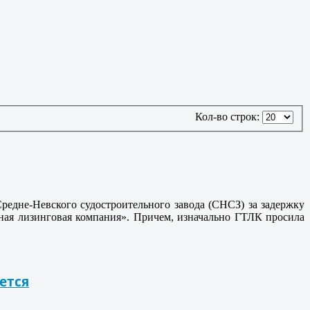
Кол-во строк:
редне-Невского судостроительного завода (СНСЗ) за задержку
тная лизинговая компания». Причем, изначально ГТЛК просила
ется