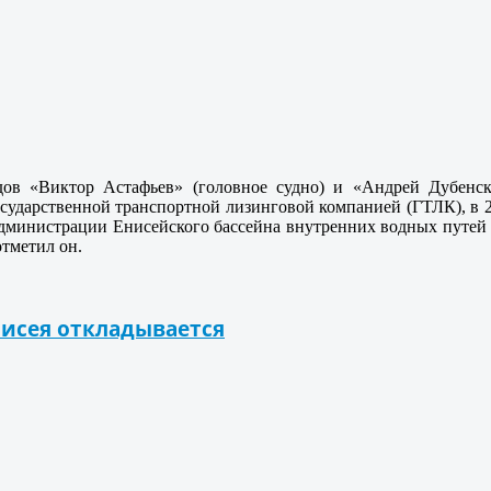
дов «Виктор Астафьев» (головное судно) и «Андрей Дубенски
осударственной транспортной лизинговой компанией (ГТЛК), в 2
администрации Енисейского бассейна внутренних водных путей 
отметил он.
нисея откладывается