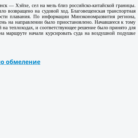
енск —
Хэйхе, сел на мель близ российско-китайской границы.
ло возвращено на судовой ход. Благовещенская транспортная
ности плавания. По информации Минэкономразвития региона,
ень на направлении было приостановлено. Начавшееся к тому
й на теплоходах, и соответствующее решение было принято для
 на маршруте начали курсировать суда на воздушной подушке
ло обмеление