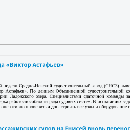
да «Виктор Астафьев»
й недели Средне-Невский судостроительный завод (СНСЗ) выве
ор Астафьев». По данным Объединенной судостроительной ко
ории Ладожского озера. Специалистами сдаточной команды за
рка работоспособности ряда судовых систем. В испытаниях зад
т оперативно проверить и донастроить все узлы и оборудование с
ассажирских судов на Енисей вновь перено