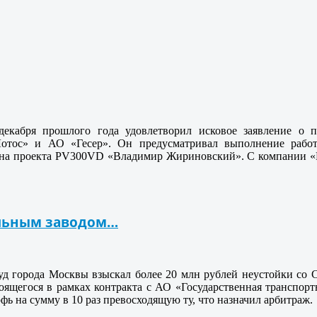
екабря прошлого года удовлетворил исковое заявление о п
тос» и АО «Гесер». Он предусматривал выполнение работ 
на проекта PV300VD «Владимир Жириновский». С компании «Ге
ельным заводом…
д города Москвы взыскал более 20 млн рублей неустойки со С
роящегося в рамках контракта с АО «Государственная транспор
фь на сумму в 10 раз превосходящую ту, что назначил арбитраж.