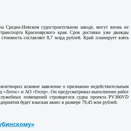
а Средне-Невском судостроительном заводе, могут вновь не
транспорта Красноярского края. Срок доставки уже дважды
 стоимость составляет 8,7 млрд рублей. Край планирует взять
овлетворил исковое заявление о признании недействительным
д «Лотос» и АО «Гесер». Он предусматривал выполнение работ
 служебных помещений строящегося судна проекта PV300VD
риятия будет взыскан аванс в размере 79,45 млн рублей.
Дубинскому»