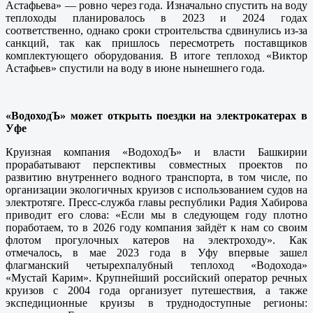
Астафьева» — ровно через года. Изначально спустить на воду
теплоходы планировалось в 2023 и 2024 годах
соответственно, однако сроки строительства сдвинулись из-за
санкций, так как пришлось пересмотреть поставщиков
комплектующего оборудования. В итоге теплоход «Виктор
Астафьев» спустили на воду в июне нынешнего года.
«ВодоходЪ» может открыть поездки на электрокатерах в
Уфе
Круизная компания «ВодоходЪ» и власти Башкирии
прорабатывают перспективы совместных проектов по
развитию внутреннего водного транспорта, в том числе, по
организации экологичных круизов с использованием судов на
электротяге. Пресс-служба главы республики Радия Хабирова
приводит его слова: «Если мы в следующем году плотно
поработаем, то в 2026 году компания зайдёт к нам со своим
флотом прогулочных катеров на электроходу». Как
отмечалось, в мае 2023 года в Уфу впервые зашел
флагманский четырехпалубный теплоход «Водохода»
«Мустай Карим». Крупнейший российский оператор речных
круизов с 2004 года организует путешествия, а также
экспедиционные круизы в труднодоступные регионы: