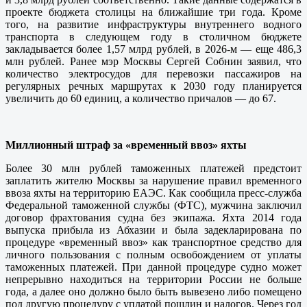
проекте бюджета столицы на ближайшие три года. Кроме
того, на развитие инфраструктуры внутреннего водного
транспорта в следующем году в столичном бюджете
закладывается более 1,57 млрд рублей, в 2026-м — еще 486,3
млн рублей. Ранее мэр Москвы Сергей Собнин заявил, что
количество электросудов для перевозки пассажиров на
регулярных речных маршрутах к 2030 году планируется
увеличить до 60 единиц, а количество причалов — до 67.
Миллионный штраф за «временный ввоз» яхты
Более 30 млн рублей таможенных платежей предстоит
заплатить жителю Москвы за нарушение правил временного
ввоза яхты на территорию ЕАЭС. Как сообщила пресс-служба
Федеральной таможенной службы (ФТС), мужчина заключил
договор фрахтования судна без экипажа. Яхта 2014 года
выпуска прибыла из Абхазии и была задекларирована по
процедуре «временный ввоз» как транспортное средство для
личного пользования с полным освобождением от уплаты
таможенных платежей. При данной процедуре судно может
непрерывно находиться на территории России не больше
года, а далее оно должно было быть вывезено либо помещено
под другую процедуру с уплатой пошлин и налогов. Через год