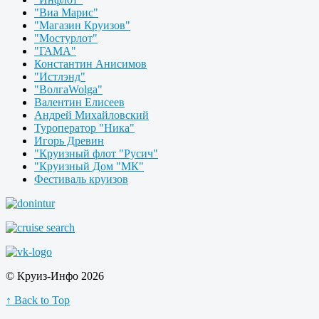
"Виа Марис"
"Магазин Круизов"
"Мостурлот"
"ГАМА"
Константин Анисимов
"Истлэнд"
"ВолгаWolga"
Валентин Елисеев
Андрей Михайловский
Туроператор "Ника"
Игорь Древин
"Круизный флот "Русич"
"Круизный Дом "МК"
Фестиваль круизов
© Круиз-Инфо 2026
↑ Back to Top