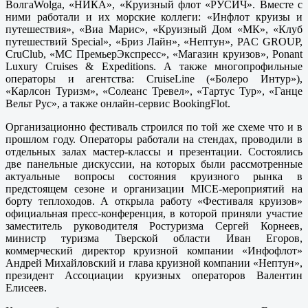
ВолгаWolga, «НИКА», «Круизный флот «РУСИЧ». Вместе с
ними работали и их морские коллеги: «Инфлот круизы и
путешествия», «Виа Марис», «Круизный Дом «МК», «Клуб
путешествий Special», «Бриз Лайн», «Нептун», PAC GROUP,
CruClub, «МС ПремьерЭкспресс», «Магазин круизов», Ponant
Luxury Cruises & Expeditions. А также многопрофильные
операторы и агентства: CruiseLine («Болеро Интур»),
«Карлсон Туризм», «Солеанс Тревел», «Тартус Тур», «Ганце
Вельт Рус», а также онлайн-сервис BookingFlot.
Организационно фестиваль строился по той же схеме что и в
прошлом году. Операторы работали на стендах, проводили в
отдельных залах мастер-классы и презентации. Состоялись
две панельные дискуссии, на которых были рассмотренные
актуальные вопросы состояния круизного рынка в
предстоящем сезоне и организации MICE-мероприятий на
борту теплоходов. А открыла работу «Фестиваля круизов»
официальная пресс-конференция, в которой приняли участие
заместитель руководителя Ростуризма Сергей Корнеев,
министр туризма Тверской области Иван Егоров,
коммерческий директор круизной компании «Инфофлот»
Андрей Михайловский и глава круизной компании «Нептун»,
президент Ассоциации круизных операторов Валентин
Елисеев.