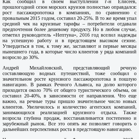
Как сообщил в своем выступлении г-н Елисеев,
прошлогодний сезон морских круизов полностью оправдался:
рост пассажиропотока в компаниях, по сравнению с
провальным 2015 годом, составил 20-25%. В то же время упал
средний чек на круизные тарифы – потребители отдавали
предпочтения более дешевому продукту. Но в любом случае,
отметил руководитель «Нептуна», 2016 год вселил надежды
на успешную работу и в предстоящем высоком сезоне.
Утвердиться в том, к тому же, заставляют и первые месяцы
нынешнего года, в которые число клиентов у ряда компаний
возросло до 30%.
Андрей Михайловский, представляющий речную
составляющую водных путешествий, тоже сообщил о
значительном росте круизного пассажиропотока в пошлую
навигацию. В рамках Речного Альянса, на долю которого
приходится около 70% от общего туристического объема, он
составил 20-40%, в зависимости от направления. Что еще
важно, на речные туры пришло значительное число новых
клиентов. Увеличилось и количество агентских компаний,
занимающихся реализацией круизного отдыха. Также
возросла глубина продаж, восстанавливается постепенно и
зарубежный рынок. Все это опять же позволяет говорить о
дальнейших перспективах роста в предстоящую навигацию.