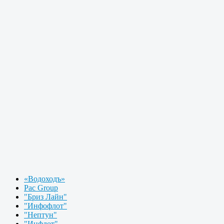
«Водоходъ»
Pac Group
"Бриз Лайн"
"Инфофлот"
"Нептун"
"Инфлот"