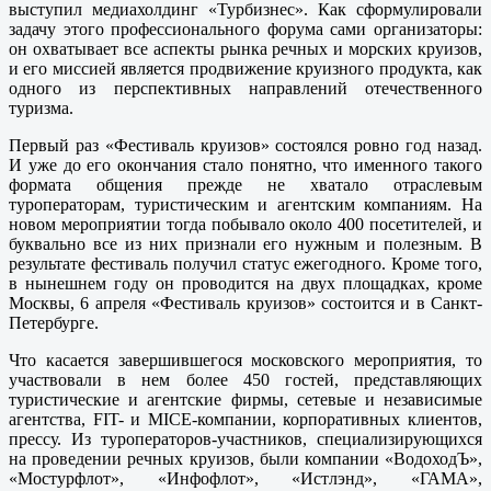
выступил медиахолдинг «Турбизнес». Как сформулировали
задачу этого профессионального форума сами организаторы:
он охватывает все аспекты рынка речных и морских круизов,
и его миссией является продвижение круизного продукта, как
одного из перспективных направлений отечественного
туризма.
Первый раз «Фестиваль круизов» состоялся ровно год назад.
И уже до его окончания стало понятно, что именного такого
формата общения прежде не хватало отраслевым
туроператорам, туристическим и агентским компаниям. На
новом мероприятии тогда побывало около 400 посетителей, и
буквально все из них признали его нужным и полезным. В
результате фестиваль получил статус ежегодного. Кроме того,
в нынешнем году он проводится на двух площадках, кроме
Москвы, 6 апреля «Фестиваль круизов» состоится и в Санкт-
Петербурге.
Что касается завершившегося московского мероприятия, то
участвовали в нем более 450 гостей, представляющих
туристические и агентские фирмы, сетевые и независимые
агентства, FIT- и MICE-компании, корпоративных клиентов,
прессу. Из туроператоров-участников, специализирующихся
на проведении речных круизов, были компании «ВодоходЪ»,
«Мостурфлот», «Инфофлот», «Истлэнд», «ГАМА»,