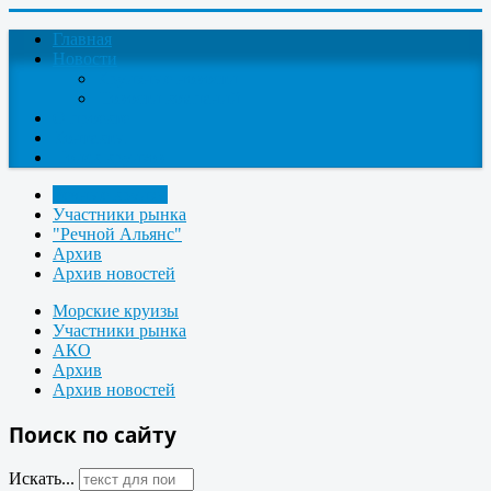
Главная
Новости
Круизные новости
Новости компаний
О проекте
Контакты
Поиск круизов
Речные круизы
Участники рынка
"Речной Альянс"
Архив
Архив новостей
Морские круизы
Участники рынка
АКО
Архив
Архив новостей
Поиск по сайту
Искать...