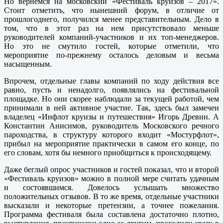
Но вернемся на московский «Фестиваль круизов – 2017».
Стоит отметить, что нынешний форум, в отличие от
прошлогоднего, получился менее представительным. Дело в
том, что в этот раз на нем присутствовало меньше
руководителей компаний-участников и их топ-менеджеров.
Но это не смутило гостей, которые отметили, что
мероприятие по-прежнему осталось деловым и весьма
насыщенным.
Впрочем, отдельные главы компаний по ходу действия все
равно, пусть и ненадолго, появлялись на фестивальной
площадке. Но они скорее наблюдали за текущей работой, чем
принимали в ней активное участие. Так, здесь был замечен
владелец «Инфлот круизы и путешествия» Игорь Древин. А
Константин Анисимов, руководитель Московского речного
пароходства, в структуру которого входит «Мостурфлот»,
прибыл на мероприятие практически в самом его конце, по
его словам, хотя бы немного приобщиться к происходящему.
Даже беглый опрос участников и гостей показал, что и второй
«Фестиваль круизов» можно в полной мере считать удачным
и состоявшимся. Довелось услышать множество
положительных отзывов. В то же время, отдельные участники
высказали и некоторые претензии, а точнее пожелания.
Программа фестиваля была составлена достаточно плотно,