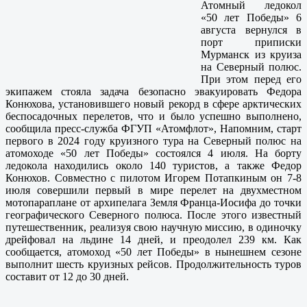
Атомный ледокол
«50 лет Победы» 6
августа вернулся в
порт приписки
Мурманск из круиза
на Северный полюс.
При этом перед его
экипажем стояла задача безопасно эвакуировать Федора
Конюхова, установившего новый рекорд в сфере арктических
беспосадочных перелетов, что и было успешно выполнено,
сообщила пресс-служба ФГУП «Атомфлот», Напомним, старт
первого в 2024 году круизного тура на Северный полюс на
атомоходе «50 лет Победы» состоялся 4 июля. На борту
ледокола находились около 140 туристов, а также Федор
Конюхов. Совместно с пилотом Игорем Потапкиным он 7-8
июля совершили первый в мире перелет на двухместном
мотопараплане от архипелага Земля Франца-Иосифа до точки
географического Северного полюса. После этого известный
путешественник, реализуя свою научную миссию, в одиночку
дрейфовал на льдине 14 дней, и преодолел 239 км. Как
сообщается, атомоход «50 лет Победы» в нынешнем сезоне
выполнит шесть круизных рейсов. Продолжительность туров
составит от 12 до 30 дней.