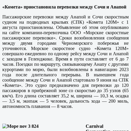
«Комета» приостановила перевозки между Сочи и Анапой
Пассажирские перевозки между Анапой и Сочи скоростным
судном на подводных крыльях (СПК) «Комета 120М» с 1
августа приостановлены. Объявление об этом опубликовано
на сайте компании-перевозчика ООО «Морские скоростные
пассажирские перевозки». Сроки возобновления сообщения
между двумя городами Черноморского побережья не
уточняются. Морское скоростное судно «Комета 120М»
совершало ежедневно по одному рейсу между Сочи и Анапой
с заходом в Геленджике. Время в пути составляет от 6 до 7
часов. Поездки по маршруту, связывающему Анапу с другими
курортами по морю, были возобновлены в навигацию 2023
года после длительного перерыва. В нынешнем года
сообщение между Сочи и Анапой стартовало 9 июня на СПК
«Комета». Это судно предназначено для перевозки до 120
пассажиров в прибрежной зоне со скоростью до 35 узлов (65
км/ч). Его длина составляет 35,2 м, ширина — 10,3 м, осадка
— 3,5 м, экипаж — 5 человек, дальность хода — 200 миль,
автономность плавания — 8 часов.
Carnival