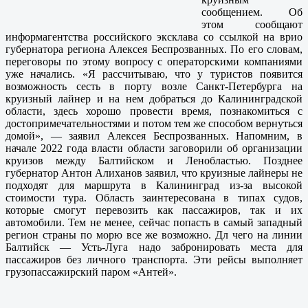
сообщением. Об
этом сообщают
информагентства российского эксклава со ссылкой на врио
губернатора региона Алексея Беспрозванных. По его словам,
переговоры по этому вопросу с операторскими компаниями
уже начались. «Я рассчитываю, что у туристов появится
возможность сесть в порту возле Санкт-Петербурга на
круизный лайнер и на нем добраться до Калининградской
области, здесь хорошо провести время, познакомиться с
достопримечательностями и потом тем же способом вернуться
домой», — заявил Алексея Беспрозванных. Напомним, в
начале 2022 года власти области заговорили об организации
круизов между Балтийском и Ленобластью. Позднее
губернатор Антон Алиханов заявил, что круизные лайнеры не
подходят для маршрута в Калининград из-за высокой
стоимости тура. Область заинтересована в типах судов,
которые смогут перевозить как пассажиров, так и их
автомобили. Тем не менее, сейчас попасть в самый западный
регион страны по морю все же возможно. Дл чего на линии
Балтийск — Усть-Луга надо забронировать места для
пассажиров без личного транспорта. Эти рейсы выполняет
грузопассажирский паром «Антей».