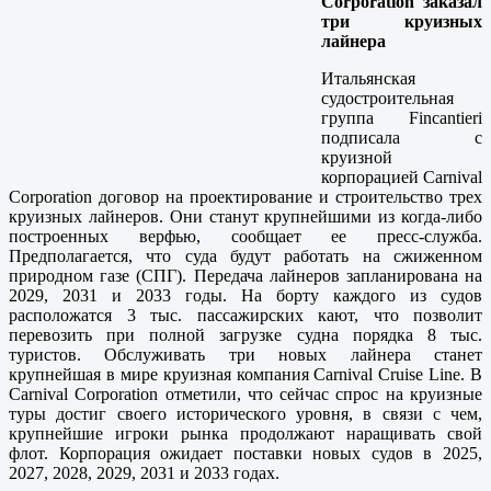
Corporation заказал
три круизных
лайнера
Итальянская
судостроительная
группа Fincantieri
подписала с
круизной
корпорацией Carnival
Corporation договор на проектирование и строительство трех
круизных лайнеров. Они станут крупнейшими из когда-либо
построенных верфью, сообщает ее пресс-служба.
Предполагается, что суда будут работать на сжиженном
природном газе (СПГ). Передача лайнеров запланирована на
2029, 2031 и 2033 годы. На борту каждого из судов
расположатся 3 тыс. пассажирских кают, что позволит
перевозить при полной загрузке судна порядка 8 тыс.
туристов. Обслуживать три новых лайнера станет
крупнейшая в мире круизная компания Carnival Cruise Line. В
Carnival Corporation отметили, что сейчас спрос на круизные
туры достиг своего исторического уровня, в связи с чем,
крупнейшие игроки рынка продолжают наращивать свой
флот. Корпорация ожидает поставки новых судов в 2025,
2027, 2028, 2029, 2031 и 2033 годах.