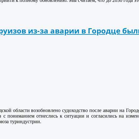
 прийти к полному обновлению. Мы считаем, что до 2030 года э
круизов из-за аварии в Городце б
ской области возобновлено судоходство после аварии на Город
в с пониманием отнеслись к ситуации и согласились на измен
оюза туриндустрии.