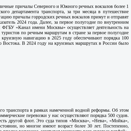
столичные причалы Северного и Южного речных вокзалов более 1
кого департамента транспорта, за три месяца в путешествие
игацию причалы горродских речных вокзалов примут и отправят
азатель 2024 года. Далее, за первое полугодие по внутренним
ом ФГБУ «Канал имени Москвы» осуществляет деятельность на
 туристов по речным маршрутам в стране за первое полугодие
ую круизную навигацию в 2025 году обеспечивают порядка 100
о Востока. В 2024 году на круизных маршрутах в России было
ого транспорта в рамках намеченной водной реформы. Об этом
оммерческие перевозки у нас осуществляют порядка 500 судов.
есть другой флот. Это суда типов «Москва», «Нева», «Мойка»,
тоянии, но многие имеют возраст более 30 лет. Постепенно,