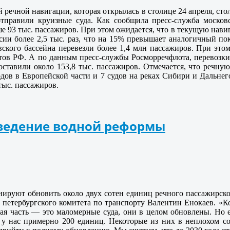
ей речной навигации, которая открылась в столице 24 апреля, 
отправили круизные суда. Как сообщила пресс-служба московс
е 93 тыс. пассажиров. При этом ожидается, что в текущую нав
сии более 2,5 тыс. раз, что на 15% превышает аналогичный пок
ского бассейна перевезли более 1,4 млн пассажиров. При эт
тов РФ. А по данным пресс-службы Росморречфлота, перевозки
оставили около 153,8 тыс. пассажиров. Отмечается, что речн
дов в Европейской части и 7 судов на реках Сибири и Дальнег
тыс. пассажиров.
оведение водной реформы
нируют обновить около двух сотен единиц речного пассажирск
 петербургского комитета по транспорту Валентин Енокаев. «К
шая часть — это маломерные суда, они в целом обновлены. Но 
у нас примерно 200 единиц. Некоторые из них в неплохом сос