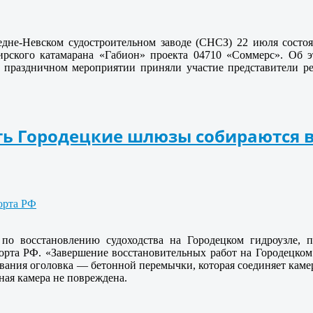
едне-Невском судостроительном заводе (СНСЗ) 22 июля состоя
ирского катамарана «Габион» проекта 04710 «Соммерс». Об 
 праздничном мероприятии приняли участие представители ре
ть Городецкие шлюзы собираются 
орта РФ
по восстановлению судоходства на Городецком гидроузле, 
рта РФ. «Завершение восстановительных работ на Городецком 
вания оголовка — бетонной перемычки, которая соединяет камер
ная камера не повреждена.