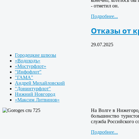
конечно, хотелось бы
- отметил он.
Подробнее...
Отказы от 
29.07.2025
Городецкие шлюзы
«Водоходъ»
«Мостурфлот»
"Инфофлот"
"ГАМА"
Андрей Михайловский
"Донинтурфлот"
Нижний Новгород
«Максим Литвинов»
На Волге в Нижегород
большинство туристо
служба Российского с
Подробнее...