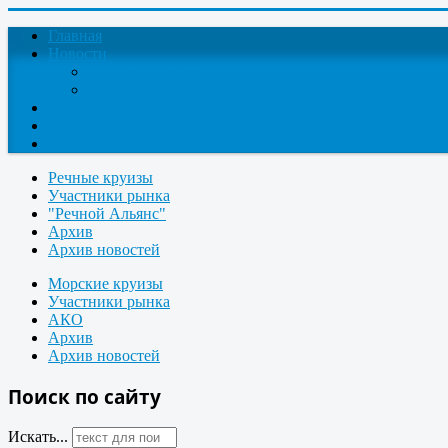
Главная
Новости
Круизные новости
Новости компаний
О проекте
Контакты
Поиск круизов
Речные круизы
Участники рынка
"Речной Альянс"
Архив
Архив новостей
Морские круизы
Участники рынка
АКО
Архив
Архив новостей
Поиск по сайту
Искать...