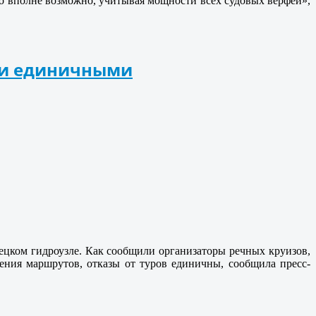
то вполне возможно, учитывая мощности всех судовых верфей»,
ыли единичными
ецком гидроузле. Как сообщили организаторы речных круизов,
ения маршрутов, отказы от туров единичны, сообщила пресс-